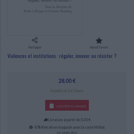
Ecologie - Environnement
Danse
Religions - Spiritualités
Bibliothèque de la Pléiade
Critique et histoire littéraire
Histoire de France
Biographies historiques
CHARGEMENT...
Classiques scolaires
Littérature ancienne et médiévale
Histoire - Généralités
Histoire des pays
Littérature de voyage
Audio - Livres lus
Histoire ancienne
Géographie
Littérature en version originale
Humour
Culture scientifique
Partager
Ajout Favori
Violences et institutions : réguler, innover ou résister ?
28,00 €
Expédié en 5 à 7 jours.
AJOUTER AU PANIER
Livraison à partir de 0,01 €
-5 %
Retrait en magasin avec la carte Mollat
en savoir plus