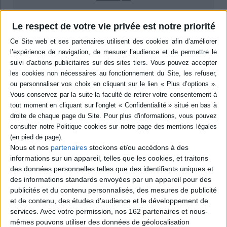
Résumé
Le respect de votre vie privée est notre priorité
Une réflexion sur la capacité ou l'incapacité des institutions publiques
(école, police, prison...) à réguler la violence, sur l'évolution de leur
organisation depuis qu'elles sont remises en cause par les critiques
sociales et sur les résistances possibles face aux violences subies.
©Electre 2026
Quatrième de couverture
Violences et institutions
Réguler, innover ou résister ?
École, police, prison, hôpital psychiatrique, aide sociale à l'enfance ou
Nous et nos
partenaires
stockons et/ou accédons à des
centre de rétention : ces institutions sont à la fois productrices et
régulatrices de violences. Longtemps critiquées pour leur violence
informations sur un appareil, telles que les cookies, et traitons
symbolique (Bourdieu), leur dimension disciplinaire (Foucault) ou leur
des données personnelles telles que des identifiants uniques et
organisation totale (Goffman), elles continuent d'être interrogées sur leur
des informations standards envoyées par un appareil pour des
(in-)capacité à réguler la violence sociale, à la légitimité de la violence
publicités et du contenu personnalisés, des mesures de publicité
qu'elles exercent.
et de contenu, des études d'audience et le développement de
À partir d'enquêtes empiriques au coeur de ces institutions, cet ouvrage
services.
Avec votre permission, nos 162 partenaires et nous-
étudie les dynamiques entre « institutions » et « violences » : comment les
institutions publiques contemporaines font-elles face à de telles mises en
mêmes pouvons utiliser des données de géolocalisation