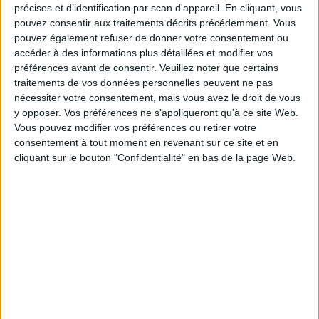
cause ? Parviennent-elles à maintenir, envers et contre tout, leurs modes
précises et d’identification par scan d'appareil. En cliquant, vous
de faire traditionnels ? Ou bien inventent-elles de nouveaux dispositifs de
pouvez consentir aux traitements décrits précédemment. Vous
régulation et d'usage de la violence, auxquels sont associées des
pouvez également refuser de donner votre consentement ou
rhétoriques de légitimation rénovées ?
accéder à des informations plus détaillées et modifier vos
Une réflexion sur les façons dont se renouvellent, dans notre société, les
préférences avant de consentir.
Veuillez noter que certains
rapports entre institutions publiques et usages de la violence.
traitements de vos données personnelles peuvent ne pas
Fiche Technique
nécessiter votre consentement, mais vous avez le droit de vous
y opposer. Vos préférences ne s'appliqueront qu’à ce site Web.
Paru le :
29/12/2011
Vous pouvez modifier vos préférences ou retirer votre
Thématique :
Textes de sociologues
consentement à tout moment en revenant sur ce site et en
Auteur(s) :
Non précisé.
cliquant sur le bouton "Confidentialité" en bas de la page Web.
Éditeur(s) :
CNRS Editions
Collection(s) :
Alpha
Contributeur(s) :
Directeur de publication : Denis Laforgue - Directeur de
publication : Corinne Rostaing
Série(s) :
Non précisé.
ISBN :
978-2-271-07222-1
EAN13 :
9782271072221
Reliure :
Broché