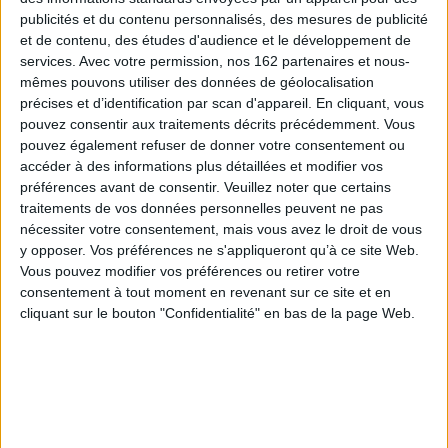
aujourd'hui des évolutions profondes. La diversité des situations
publicités et du contenu personnalisés, des mesures de publicité
historiographiques qui prévaut en Europe, les acquis récents de la
et de contenu, des études d'audience et le développement de
recherche, ont conduit à privilégier dans cet ouvrage à la fois une
services.
Avec votre permission, nos 162 partenaires et nous-
dimension résolument comparatiste et un réel décloisonnement
mêmes pouvons utiliser des données de géolocalisation
chronologique et disciplinaire.
précises et d’identification par scan d'appareil. En cliquant, vous
C'est la première fois qu'en France, un tel bilan international est proposé,
pouvez consentir aux traitements décrits précédemment. Vous
une telle confrontation est tentée dans la longue durée, réunissant
historiens, sociologues, juristes et politistes à l'échelle de l'Europe. Pour
pouvez également refuser de donner votre consentement ou
tous les spécialistes qui ont accepté d'ouvrir le dialogue, il s'agit
accéder à des informations plus détaillées et modifier vos
d'interroger les formes de la professionnalisation policière dans des
préférences avant de consentir.
Veuillez noter que certains
espaces politiques variés, avec leurs évolutions, leurs ruptures ou leurs
traitements de vos données personnelles peuvent ne pas
éléments de continuité. Il s'agit de comprendre quels échanges ont existé
entre les modèles adoptés par les uns et par les autres, quelles voies a pu
nécessiter votre consentement, mais vous avez le droit de vous
prendre la construction des identités professionnelles. Cela revient aussi
y opposer. Vos préférences ne s'appliqueront qu’à ce site Web.
pour une part à interroger les fondements de la légitimité politique et
Vous pouvez modifier vos préférences ou retirer votre
sociale des interventions policières. Cela y compris dans les périodes de
consentement à tout moment en revenant sur ce site et en
crise, lorsque la police réfléchit sur elle-même, pour justifier ou adapter
cliquant sur le bouton "Confidentialité" en bas de la page Web.
son action, pérenniser son existence, accroître ses moyens et ses
pouvoirs.
Autant qu'une mise au point inédite, cet ouvrage se veut point de départ
d'une réflexion renouvelée et pluridisciplinaire sur ce chantier de
l'histoire des polices.
Fiche Technique