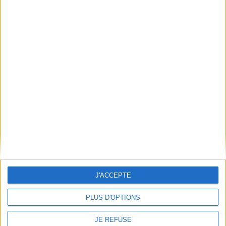
Découvrez nos Newsletters Mollat !
JE M'INSCRIS
Informations pratiques
Conditions d'utilisation du site
Qui sommes-nous
Mentions Légales
Frais de port & Livraison
Conditions Générales de Vente
À votre service
J'ACCEPTE
Offres d'emploi
Offres Partenaires
PLUS D'OPTIONS
À découvrir
JE REFUSE