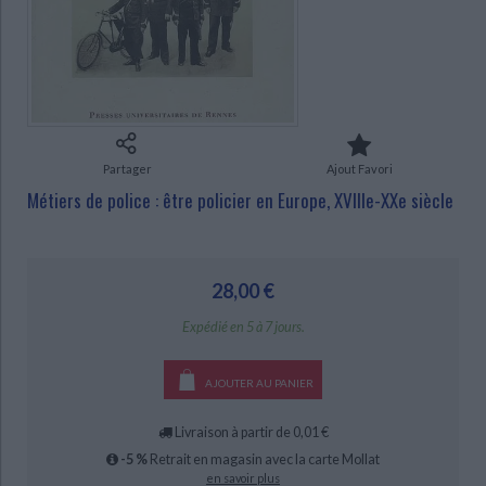
Ecologie - Environnement
Danse
Religions - Spiritualités
Bibliothèque de la Pléiade
Critique et histoire littéraire
Histoire de France
Biographies historiques
Classiques scolaires
Littérature ancienne et médiévale
Histoire - Généralités
Histoire des pays
CHARGEMENT...
Littérature de voyage
Audio - Livres lus
Histoire ancienne
Géographie
Littérature en version originale
Humour
Culture scientifique
Partager
Ajout Favori
Métiers de police : être policier en Europe, XVIIIe-XXe siècle
28,00 €
Expédié en 5 à 7 jours.
AJOUTER AU PANIER
Livraison à partir de 0,01 €
-5 %
Retrait en magasin avec la carte Mollat
en savoir plus