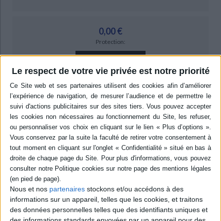
0,00 €
Protection:
ACHETER EN NUMÉRIQUE
Le respect de votre vie privée est notre priorité
Résumé
Analyse comparatiste et pluridisciplinaire qui interroge les formes de
professionnalisation policière dans divers espaces politiques. Ces études
mettent en évidence les évolutions, les ruptures mais aussi les éléments
de continuité pour interroger les voies prises dans la construction des
identités professionnelles mais également les fondements de la légitimité
des interventions policières. ©Electre 2026
Quatrième de couverture
Métiers de police
Nous et nos
partenaires
stockons et/ou accédons à des
e
e
Être policier en Europe, XVIII
-XX
siècle
informations sur un appareil, telles que les cookies, et traitons
des données personnelles telles que des identifiants uniques et
Après un renouvellement des études qui a touché d'autres domaines des
sciences sociales (la politologie, la sociologie), l'histoire de la police connaît
des informations standards envoyées par un appareil pour des