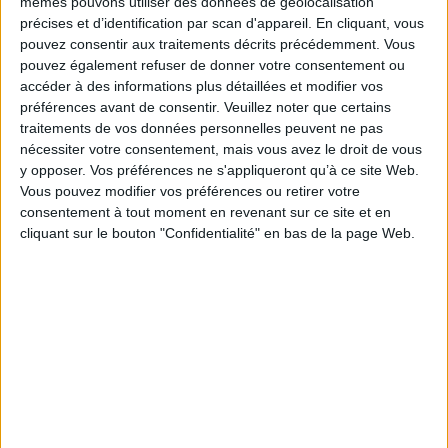
mêmes pouvons utiliser des données de géolocalisation
quotidien et les difficultés auxquelles ils sont confrontés ?
précises et d’identification par scan d'appareil. En cliquant, vous
Répondre à ces questions invite dans le même temps à interroger les
pouvez consentir aux traitements décrits précédemment. Vous
causes de ce phénomène. Et celles-ci n'ont que peu à voir avec une
pouvez également refuser de donner votre consentement ou
quelconque appartenance ethnique mais renvoient à des réalités sociales,
accéder à des informations plus détaillées et modifier vos
politiques et économiques qui concernent l'ensemble des habitants de la
préférences avant de consentir.
Veuillez noter que certains
Ville contemporaine et, au-delà, toute l'Europe d'aujourd'hui.
traitements de vos données personnelles peuvent ne pas
Les conférences-débats « La rue ? Parlons-en ! » initiées par l'Association
nécessiter votre consentement, mais vous avez le droit de vous
Emmaüs font intervenir des personnalités du monde de la recherche afin
de rapprocher la réflexion universitaire et l'action sociale menée sur le
y opposer. Vos préférences ne s'appliqueront qu’à ce site Web.
terrain.
Vous pouvez modifier vos préférences ou retirer votre
Fiche Technique
consentement à tout moment en revenant sur ce site et en
cliquant sur le bouton "Confidentialité" en bas de la page Web.
Paru le :
24/10/2011
Thématique :
Sociologie des discriminations
Auteur(s) :
Auteur :
Martin Olivera
Éditeur(s) :
Rue d'Ulm
Collection(s) :
Les conférences-débats, la rue ? Parlons-en !
Série(s) :
Non précisé.
ISBN :
978-2-7288-0466-5