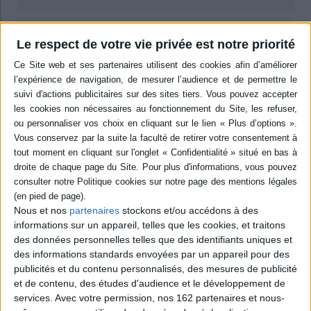
pdf
Le respect de votre vie privée est notre priorité
2,49 €
Protection: Adobe DRM
ACHETER EN NUMÉRIQUE
Résumé
L'auteur revient sur l'histoire européenne tsigane et sur l'organisation de
ces communautés afin de démontrer qu'elles ne forment pas un groupe
homogène et ne sont pas toutes confrontées aux mêmes difficultés.
©Electre 2026
Nous et nos
partenaires
stockons et/ou accédons à des
Quatrième de couverture
informations sur un appareil, telles que les cookies, et traitons
des données personnelles telles que des identifiants uniques et
En France comme dans d'autres pays d'Europe occidentale, les bidonvilles
e
du XXI
siècle semblent indissociables de la « communauté rom », perçue
des informations standards envoyées par un appareil pour des
à la fois comme culturellement exotique et socialement marginale.
publicités et du contenu personnalisés, des mesures de publicité
et de contenu, des études d'audience et le développement de
Mais qui sont en réalité les habitants de ces baraques construites dans les
interstices urbains ? A-t-on affaire à des « nomades insaisissables » ou à
services.
Avec votre permission, nos 162 partenaires et nous-
des migrants économiques comme tant d'autres ? Quels sont leur