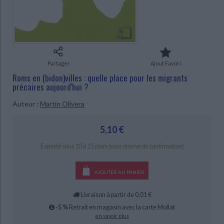
Ecologie - Environnement
Danse
Religions - Spiritualités
Bibliothèque de la Pléiade
Critique et histoire littéraire
Histoire de France
Biographies historiques
CHARGEMENT...
Classiques scolaires
Littérature ancienne et médiévale
Histoire - Généralités
Histoire des pays
Littérature de voyage
Audio - Livres lus
Histoire ancienne
Géographie
Partager
Ajout Favori
Littérature en version originale
Humour
Roms en (bidon)villes : quelle place pour les migrants
Culture scientifique
précaires aujourd'hui ?
Auteur :
Martin Olivera
5,10 €
Expédié sous 10 à 15 jours (sous réserve de confirmation)
AJOUTER AU PANIER
Livraison à partir de 0,01 €
-5 %
Retrait en magasin avec la carte Mollat
en savoir plus