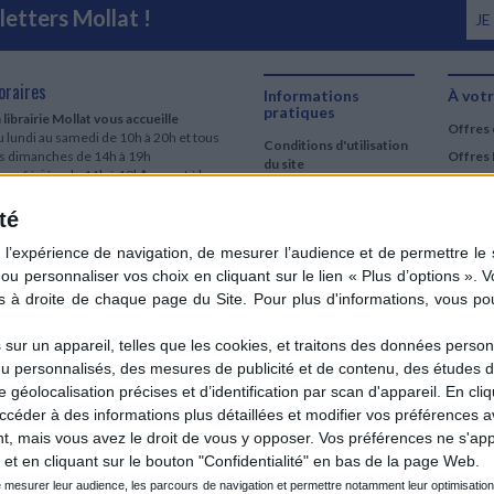
©Electre 2026
etters Mollat !
JE
25,00 €
NT...
oraires
Informations
À votr
pratiques
 librairie Mollat vous accueille
Offres 
 lundi au samedi de 10h à 20h et tous
Conditions d'utilisation
CHARGEMENT...
es dimanches de 14h à 19h
Offres 
du site
urs fériés : de 11h à 19h* excepté le
Qui sommes-nous
r mai, le 25 décembre et le 1er janvier
Si le jour férié est un dimanche, de 14h
té
Mentions Légales
 19h
Frais de port & Livraison
 clic et collecte est ouvert
Conditions Générales
 lundi au samedi de 9h30 à 20h et tous
de Vente
es dimanches de 14h à 19h
ur fériés : tous les jours fériés de 11h à
9h* excepté le 1er mai, le 25 décembre
ur un appareil, telles que les cookies, et traitons des données personn
 le 1er janvier
nu personnalisés, des mesures de publicité et de contenu, des études 
Si le jour férié est un dimanche de 14h à
éolocalisation précises et d’identification par scan d'appareil. En cl
9h
der à des informations plus détaillées et modifier vos préférences av
ir le détail des horaires & accès
 mais vous avez le droit de vous y opposer. Vos préférences ne s'app
et en cliquant sur le bouton "Confidentialité" en bas de la page Web.