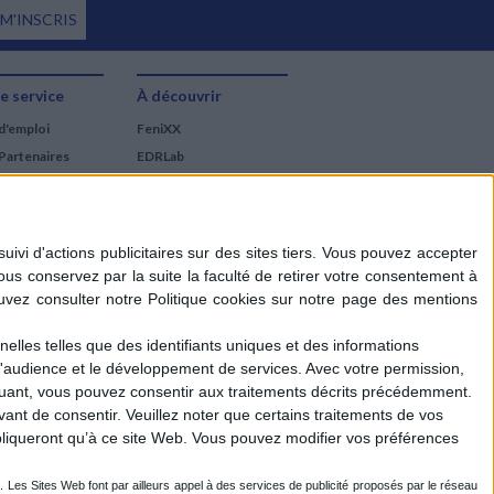
Éditeur :
J'ai lu
19
Knight
25,50 €
 M'INSCRIS
9,50 €
Éditeur :
J'ai lu
8,90 €
e service
À découvrir
d'emploi
FeniXX
Partenaires
EDRLab
RetroNews
BnF : portail des métiers
du livre
Cercle de la librairie
Les chèques cadeaux
Mollat
elles telles que des identifiants uniques et des informations
d'audience et le développement de services.
Avec votre permission,
iquant, vous pouvez consentir aux traitements décrits précédemment.
ant de consentir.
Veuillez noter que certains traitements de vos
liqueront qu’à ce site Web. Vous pouvez modifier vos préférences