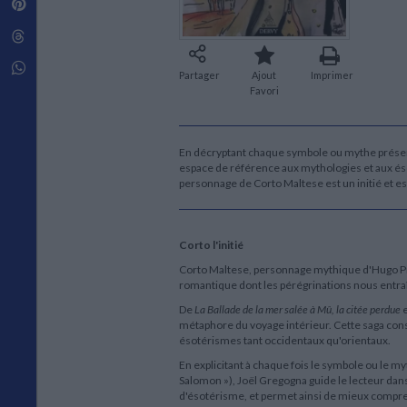
Pinterest
Techniques de construction
SCIENCE FICTION ET FANTASY
Vie familiale
Disciplines paramédicales
Matériaux de l’architecture
Littérature SF et Fantasy
Threads
Ouvrages Généraux
Urbanisme
SOCIOLOGIE
Sociologie générale
Whatsapp
Partager
Ajout
Imprimer
Travail social
Favori
Santé et société
ETHNOLOGIE
En décryptant chaque symbole ou mythe présent
Anthropologie
espace de référence aux mythologies et aux és
Ethnologie par pays
personnage de Corto Maltese est un initié et 
Corto l'initié
Corto Maltese, personnage mythique d'Hugo Prat
romantique dont les pérégrinations nous entraîne
De
La Ballade de la mer salée à Mû, la citée perdue
e
métaphore du voyage intérieur. Cette saga con
ésotérismes tant occidentaux qu'orientaux.
En explicitant à chaque fois le symbole ou le myth
Salomon »), Joël Gregogna guide le lecteur dan
d'ésotérisme, et permet ainsi de mieux compr