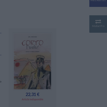
Mes Alertes
Antiquité
Mythologies
GÉOGRAPHIE
Géographie - Démographie -
Territoire
Mollat Pro
CULTURE SCIENTIFIQUE
Essais scientifique
Astronomie
la
22,31 €
Article indisponible