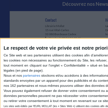
ur :
J'ai lu
19,00 €
Knight
25,50 €
Découvrez nos Newsl
,50 €
Éditeur :
J'ai lu
CHARGEME
8,90 €
Contact
H
Librairie Mollat
La
15 rue Vital-Carles
Du
33 080 Bordeaux Cedex
l
Standard :
05 56 56 40 40
Jo
Service client mollat.com :
05 56 56 40
1e
83
* 
Le respect de votre vie privée est notre priori
Contactez-nous
à
Le
du
l
Jo
1
Nous et nos
partenaires
stockons et/ou accédons à des informations s
et
standards envoyées par un appareil pour des publicités et du conte
* 
nos 162 partenaires et nous-mêmes pouvons utiliser des données de g
1
Vous pouvez également refuser de donner votre consentement ou accé
Vo
données personnelles peuvent ne pas nécessiter votre consentement,
ou retirer votre consentement à tout moment en revenant sur ce site 
Mollat sur les réseaux