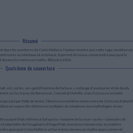
LITTÉRATURE DE VOYAGE
Dictionnaires Français
Histoire moderne
Relations et politiques
internationales
Dictionnaires Bilingues
Récits des voyageurs et des
Histoire contemporaine
explorateurs
Sécurité nationale - Défense
Langues universitaires -
BIOGRAPHIES HISTORIQUES
Dictionnaires et méthodes
ECOLOGIE - ENVIRONNEMENT
Biographies historiques
Méthodes Langues Grand public
Ecologie
Français langues étrangères
HISTOIRE - GÉNÉRALITÉS
Résumé
Historiographie
Etudes historiques
 dans les aventures de Corto Maltese, l'auteur montre que cette saga constitue un
Généalogie - Héraldique
otérismes occidentaux et orientaux. Il permet de mieux comprendre pourquoi le
est devenu lui-même un mythe. ©Electre 2026
Franc-maçonnerie
Quatrième de couverture
t, est, certes, un « gentil homme de fortune », mélange d'aventurier et de dandy
nt sur les traces de Stevenson, Conrad et Melville, mais il est aussi un initié.
n passant par
Fable de Venise
, l'itinérance maritime et terrestre de Corto est d'abord 
stitue un espace de références multiples et complexes aux mythologies et aux
e auquel il fait référence (tel que la « fontaine de la rose » ou les « clavicules de
s le labyrinthe de l'imaginaire d'Hugo Pratt, immense connaisseur en matière
endre pourquoi Corto Maltese est lui-même devenu un mythe quasi universel.