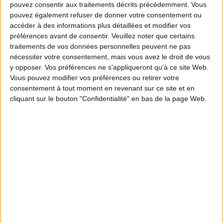
normes et des injonctions d'écriture, comme la possibilité d'autonomie
pouvez consentir aux traitements décrits précédemment. Vous
morale et de liberté de l'acteur dans son expérience sociale, en termes
pouvez également refuser de donner votre consentement ou
d'engagement et de compréhension.
accéder à des informations plus détaillées et modifier vos
Fiche Technique
préférences avant de consentir.
Veuillez noter que certains
traitements de vos données personnelles peuvent ne pas
Paru le :
30/10/2014
nécessiter votre consentement, mais vous avez le droit de vous
Thématique :
Récits de vie
y opposer. Vos préférences ne s'appliqueront qu’à ce site Web.
Auteur(s) :
Non précisé.
Vous pouvez modifier vos préférences ou retirer votre
consentement à tout moment en revenant sur ce site et en
Éditeur(s) :
Presses universitaires de Provence
cliquant sur le bouton "Confidentialité" en bas de la page Web.
Collection(s) :
Le temps de l'histoire
Contributeur(s) :
Directeur de publication : Isabelle Luciani
Série(s) :
Non précisé.
ISBN :
978-2-85399-952-6
EAN13 :
9782853999526
Reliure :
Broché
Pages :
210
Hauteur: 24.0 cm / Largeur 16.0 cm