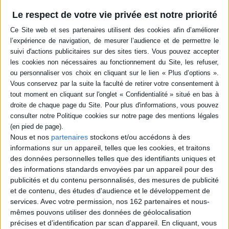
Résumé
Le respect de votre vie privée est notre priorité
Au carrefour de l'histoire, de l'anthropologie et de la sociologie, cet
ouvrage interroge le récit de soi : son pouvoir émancipateur, son
inscription sociale, son rattachement possible à l'histoire collective, etc.
Entre Europe et Afrique, il questionne aussi le poids des normes et des
injonctions d'écriture ainsi que la possibilité d'accéder à l'autonomie
morale et à la liberté par cet acte. ©Electre 2026
Quatrième de couverture
Le temps de l'histoire
apporte un éclairage scientifique sur tous les
passés, privilégiant la longue durée, en territoire méditerranéen et au-
delà.
Récit de soi présence au monde
Nous et nos
partenaires
stockons et/ou accédons à des
Le désir de se dire engendre un acte dont il faut mesurer, avec ses limites,
informations sur un appareil, telles que les cookies, et traitons
la capacité critique comme le pouvoir émancipateur. Quelles médiations
des données personnelles telles que des identifiants uniques et
relient les récits personnels à leur inscription sociale, à l'histoire collective
des informations standards envoyées par un appareil pour des
et aux événements dont les auteurs ont pu être protagonistes ou témoins ?
publicités et du contenu personnalisés, des mesures de publicité
Comment la configuration singulière de l'expérience intime peut-elle
s'articuler à la compréhension générale d'une société ? Le récit de soi
et de contenu, des études d'audience et le développement de
peut-il fonder une réflexivité critique impliquant le passage du « je »
services.
Avec votre permission, nos 162 partenaires et nous-
empirique au « on » d'un individu en société, participant de la construction
mêmes pouvons utiliser des données de géolocalisation
d'un sens commun ? Au carrefour de l'histoire, de l'anthropologie et de la
précises et d’identification par scan d'appareil. En cliquant, vous
sociologie, ce livre questionne aussi, entre Europe et Afrique, le poids des