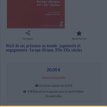
Ecologie - Environnement
Danse
Religions - Spiritualités
Bibliothèque de la Pléiade
Critique et histoire littéraire
CHARGEMENT...
Histoire de France
Biographies historiques
Classiques scolaires
Littérature ancienne et médiévale
Histoire - Généralités
Histoire des pays
Littérature de voyage
Audio - Livres lus
Histoire ancienne
Géographie
Littérature en version originale
Humour
Culture scientifique
Partager
Ajout Favori
Récit de soi, présence au monde : jugements et
engagements : Europe-Afrique, XVIe-XXIe siècles
20,00 €
Article indisponible
Livraison à partir de 0,01 €
-5 %
Retrait en magasin avec la carte Mollat
en savoir plus