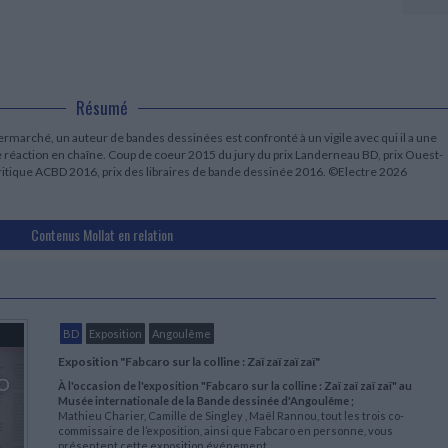
LITTÉRATURE DE VOYAGE
Dictionnaires Français
Histoire moderne
Relations et politiques
internationales
Dictionnaires Bilingues
Récits des voyageurs et des
Histoire contemporaine
explorateurs
Sécurité nationale - Défense
Langues universitaires -
BIOGRAPHIES HISTORIQUES
Dictionnaires et méthodes
ECOLOGIE - ENVIRONNEMENT
Biographies historiques
Méthodes Langues Grand public
Ecologie
Résumé
Français langues étrangères
HISTOIRE - GÉNÉRALITÉS
permarché, un auteur de bandes dessinées est confronté à un vigile avec qui il a une
Historiographie
une réaction en chaîne. Coup de coeur 2015 du jury du prix Landerneau BD, prix Ouest-
Etudes historiques
critique ACBD 2016, prix des libraires de bande dessinée 2016. ©Electre 2026
Généalogie - Héraldique
Franc-maçonnerie
CHARGEMENT...
Contenus Mollat en relation
BD
Exposition
Angoulême
Exposition "Fabcaro sur la colline : Zaï zaï zaï zaï"
À l'occasion de l'exposition "Fabcaro sur la colline : Zaï zaï zaï zaï" au
Musée internationale de la Bande dessinée d'Angoulême ;
Mathieu Charier, Camille de Singley , Maël Rannou, tout les trois co-
commissaire de l’exposition, ainsi que Fabcaro en personne, vous
présentent cette exposition événement.