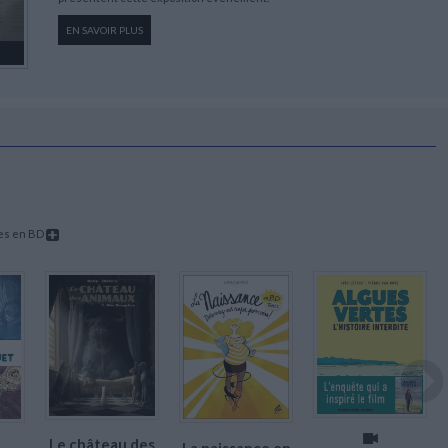
EN SAVOIR PLUS
les en BD
Le château des
La naissance en