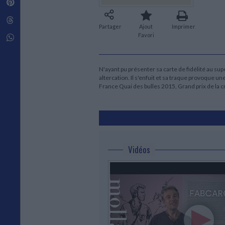
Pinterest
Techniques de construction
SCIENCE FICTION ET FANTASY
Vie familiale
Disciplines paramédicales
Matériaux de l’architecture
Littérature SF et Fantasy
Threads
Ouvrages Généraux
Urbanisme
SOCIOLOGIE
Partager
Ajout
Imprimer
Favori
Sociologie générale
Whatsapp
Travail social
Santé et société
N'ayant pu présenter sa carte de fidélité au su
ETHNOLOGIE
altercation. Il s'enfuit et sa traque provoque 
Anthropologie
France Quai des bulles 2015, Grand prix de la 
Ethnologie par pays
Vidéos