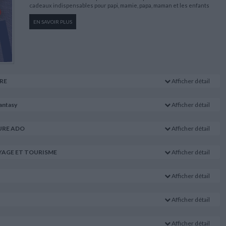
cadeaux indispensables pour papi, mamie, papa, maman et les enfants
EN SAVOIR PLUS
URE
Afficher détail
fantasy
Afficher détail
URE ADO
Afficher détail
YAGE ET TOURISME
Afficher détail
Afficher détail
ys
Afficher détail
Et la vie reprit
L'énigme de la
Fille
son
son cours :
chambre 622
d
Auteur :
Camille
1967-1979
Afficher détail
Auteur :
Joël
Laurens