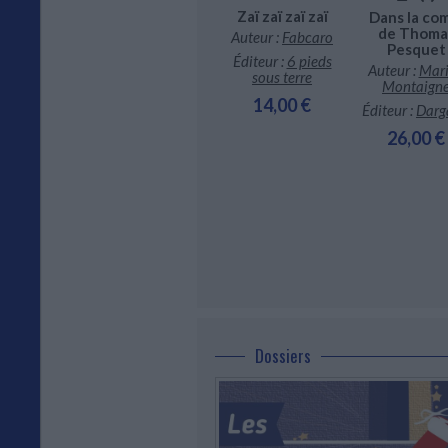
Comédie
 baron
Zaï zaï zaï zaï
française :
Dans la co
 :
Jean-Luc
voyages dans
de Thoma
Auteur :
Fabcaro
asbou
l'antichambre
Pesquet
Éditeur :
6 pieds
r :
Delcourt
du pouvoir
Auteur :
Mar
sous terre
Auteur :
Mathieu
Montaign
4,50 €
Sapin
14,00 €
Éditeur :
Darg
Éditeur :
Dargaud
26,00 €
26,00 €
Dossiers