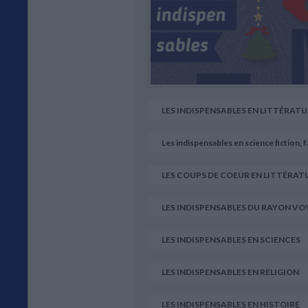
LES INDISPENSABLES EN LITTÉRAT
Les indispensables en science fiction, 
LES COUPS DE COEUR EN LITTÉRAT
LES INDISPENSABLES DU RAYON VO
LES INDISPENSABLES EN SCIENCES
damarink
Nickel bo
La nuit du
LES INDISPENSABLES EN RELIGION
premier jour
uteur :
Les essais
Auteur :
Col
aume Musso
Whitehea
Auteur :
Theresa
Auteur :
Michel de
LES INDISPENSABLES EN HISTOIRE
Révay
Borne