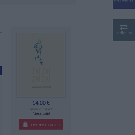
Mes Alertes
Antiquité
Mythologies
GÉOGRAPHIE
Géographie - Démographie -
Territoire
Mollat Pro
CULTURE SCIENTIFIQUE
Essais scientifique
Astronomie
14,00 €
Expédié en 24/48h*
*stock limité
AJOUTER AU PANIER