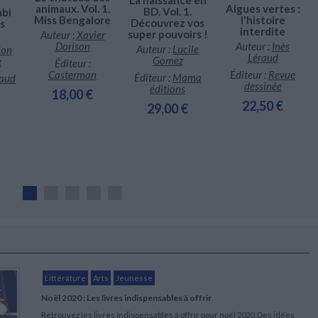
Algues vertes :
animaux. Vol. 1.
BD. Vol. 1.
mbi
l'histoire
Miss Bengalore
Découvrez vos
s
interdite
super pouvoirs !
Auteur :
Xavier
Auteur :
Inès
Dorison
Auteur :
Lucile
ion
Léraud
Gomez
e
Éditeur :
Éditeur :
Revue
Casterman
Éditeur :
Mama
aud
dessinée
éditions
18,00 €
22,50 €
29,00 €
Littérature
Arts
Jeunesse
Noël 2020 : Les livres indispensables à offrir
Retrouvez les livres indispensables à offrir pour noël 2020. Des idées