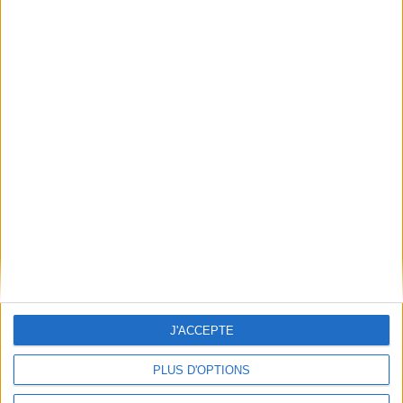
Qui sommes-nous
Mentions Légales
Frais de port & Livraison
Conditions Générales de Vente
À votre service
Offres d'emploi
Offres Partenaires
À découvrir
FeniXX
EDRLab
RetroNews
BnF : portail des métiers du livre
Cercle de la librairie
J'ACCEPTE
Les chèques cadeaux Mollat
Contact
Horaires
PLUS D'OPTIONS
Librairie Mollat
La librairie Mollat vous accueille