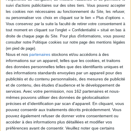
Résumé
Été 1999, se tenait sur les rives du lac de Vassivière une université d'été
sur le thème : les bibliothèques et la sensibilisation à la création artistique
contemporaine. Ce fut l'occasion pour les professionnels des deux
secteurs de présenter leurs actions respectives et réfléchir sur les
possibilités de partenariats. L'ouvrage reprend les interventions et propose
divers exemples de coopération. ©Electre 2026
Fiche Technique
Nous et nos
partenaires
stockons et/ou accédons à des
informations sur un appareil, telles que les cookies, et traitons
Paru le :
15/02/2001
des données personnelles telles que des identifiants uniques et
Thématique :
Univers du livre
des informations standards envoyées par un appareil pour des
Auteur(s) :
Non précisé.
publicités et du contenu personnalisés, des mesures de publicité
et de contenu, des études d'audience et le développement de
Éditeur(s) :
Fédération française pour la coopération des bibliothèques,
services.
Avec votre permission, nos 162 partenaires et nous-
des métiers du livre et de la documentation
ALCOL
mêmes pouvons utiliser des données de géolocalisation
précises et d’identification par scan d'appareil. En cliquant, vous
Collection(s) :
Non précisé.
pouvez consentir aux traitements décrits précédemment. Vous
Contributeur(s) :
Editeur scientifique (ou intellectuel) : FÉDÉRATION
pouvez également refuser de donner votre consentement ou
FRANCAISE DE COOPERATION ENTRE BIBLIOTHÈQUES - Editeur
accéder à des informations plus détaillées et modifier vos
scientifique (ou intellectuel) : Association limousine de coopération pour
le livre
préférences avant de consentir.
Veuillez noter que certains