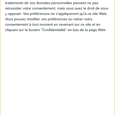
traitements de vos données personnelles peuvent ne pas
Série(s) :
Non précisé.
nécessiter votre consentement, mais vous avez le droit de vous
ISBN :
Non précisé.
y opposer. Vos préférences ne s'appliqueront qu’à ce site Web.
Vous pouvez modifier vos préférences ou retirer votre
EAN13 :
9782907420792
consentement à tout moment en revenant sur ce site et en
cliquant sur le bouton "Confidentialité" en bas de la page Web.
Reliure :
Broché
Pages :
143
Hauteur: 24.0 cm / Largeur 17.0 cm
Poids: 300 g
Découvrez nos Newsletters Mollat !
JE M'INSCRIS
Informations pratiques
Conditions d'utilisation du site