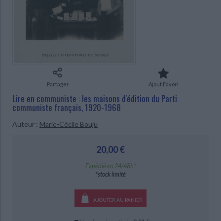
Ecologie - Environnement
Danse
Religions - Spiritualités
Bibliothèque de la Pléiade
Critique et histoire littéraire
Histoire de France
Biographies historiques
Classiques scolaires
Littérature ancienne et médiévale
CHARGEMENT...
Histoire - Généralités
Histoire des pays
Littérature de voyage
Audio - Livres lus
Histoire ancienne
Géographie
Littérature en version originale
Humour
Culture scientifique
Partager
Ajout Favori
Lire en communiste : les maisons d'édition du Parti
communiste français, 1920-1968
Auteur :
Marie-Cécile Bouju
20,00 €
Expédié en 24/48h*
*stock limité
AJOUTER AU PANIER