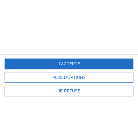
Qui sommes-nous
Mentions Légales
Frais de port & Livraison
Conditions Générales de Vente
À votre service
Offres d'emploi
Offres Partenaires
J'ACCEPTE
À découvrir
FeniXX
PLUS D'OPTIONS
EDRLab
RetroNews
JE REFUSE
BnF : portail des métiers du livre
Cercle de la librairie
Les chèques cadeaux Mollat
Contact
Horaires
Librairie Mollat
La librairie Mollat vous accueille