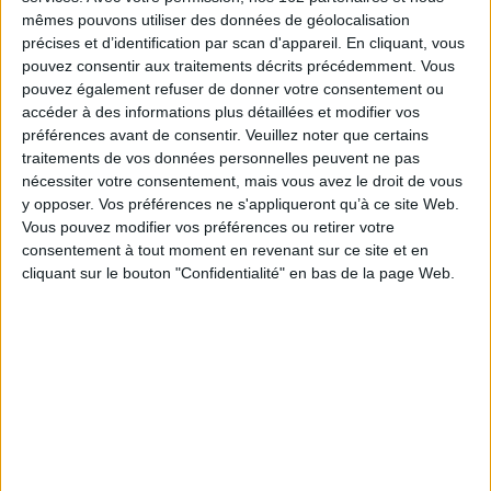
contemporaine. Initialement dévouées à l'agit-prop et aux manuels de
mêmes pouvons utiliser des données de géolocalisation
formation pour les militants communistes, ces structures éditoriales se
précises et d’identification par scan d'appareil. En cliquant, vous
sont transformées peu à peu en « maisons d'édition » - Librairie de
l'Humanité, Bureau d'Éditions, Éditions sociales internationales, Hier et
pouvez consentir aux traitements décrits précédemment. Vous
Aujourd'hui, Bibliothèque française, Liberté, France d'Abord, Cercle d'art,
pouvez également refuser de donner votre consentement ou
Éditeurs français réunis, La Farandole... -, proposant essais, romans, livres
accéder à des informations plus détaillées et modifier vos
pour enfant, livres d'art, accompagnant le PCF dans sa mutation en parti de
préférences avant de consentir.
Veuillez noter que certains
masse. Mais ces évolutions ne sont pas toutes couronnées de réussite et
l'attitude du PCF à l'égard de la lecture est longtemps ambivalente. De
traitements de vos données personnelles peuvent ne pas
surcroît, le marché français du livre est loin d'être bienveillant à l'égard de
nécessiter votre consentement, mais vous avez le droit de vous
ces maisons d'édition originales...
y opposer. Vos préférences ne s'appliqueront qu’à ce site Web.
À partir de nombreuses sources variées et médites, ce livre permet de
Vous pouvez modifier vos préférences ou retirer votre
redécouvrir une culture politique majeure, protéiforme, diffusée par un
consentement à tout moment en revenant sur ce site et en
média rarement utilisé à cette échelle par des partis politiques, le livre.
cliquant sur le bouton "Confidentialité" en bas de la page Web.
Fiche Technique
Paru le :
02/12/2010
Thématique :
Univers du livre
Auteur(s) :
Auteur :
Marie-Cécile Bouju
Éditeur(s) :
Presses universitaires de Rennes
Collection(s) :
Histoire
Série(s) :
Non précisé.