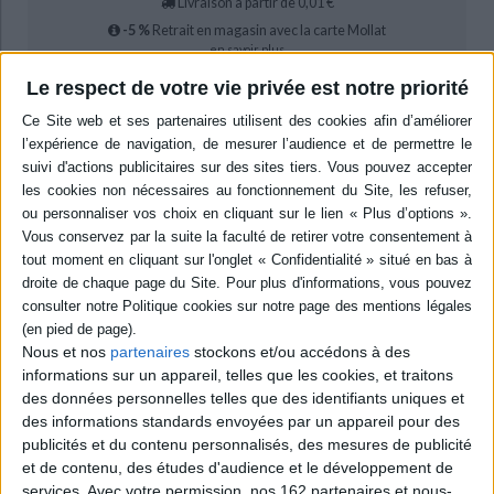
Livraison à partir de 0,01 €
-5 %
Retrait en magasin avec la carte Mollat
en savoir plus
Le respect de votre vie privée est notre priorité
Résumé
Initialement dévouées à l'agit-prop et aux manuels de formation pour les
militants, les structures éditoriales du PCF se sont peu à peu transformées
en maisons d'édition, proposant essais, romans, livres pour enfants, etc.
Cette étude reconstitue leur histoire et permet de redécouvrir une
culture politique majeure diffusée par un média rarement utilisé à cette
échelle par un parti. ©Electre 2026
Quatrième de couverture
Lire en communiste
Les Maisons d'édition du Parti communiste français, 1920-1968
Nous et nos
partenaires
stockons et/ou accédons à des
informations sur un appareil, telles que les cookies, et traitons
Le Parti communiste français fut un éditeur prolixe. Cette facette d'une
des forces politiques majeures de la France des années 1930 aux années
des données personnelles telles que des identifiants uniques et
1980, est largement méconnue.
des informations standards envoyées par un appareil pour des
publicités et du contenu personnalisés, des mesures de publicité
Son activité - 14 maisons d'édition, 2 entreprises de diffusion, un réseau de
librairies et un catalogue riche de plus de 3 700 titres au début des années
et de contenu, des études d'audience et le développement de
1970 - est exceptionnelle dans l'histoire de l'édition française
services.
Avec votre permission, nos 162 partenaires et nous-