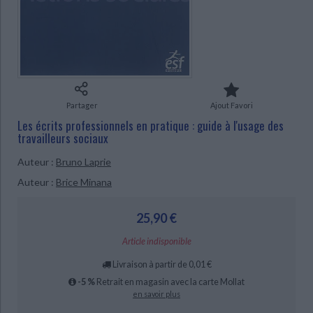
Ecologie - Environnement
Danse
Religions - Spiritualités
Bibliothèque de la Pléiade
Critique et histoire littéraire
Histoire de France
Biographies historiques
Classiques scolaires
Littérature ancienne et médiévale
Histoire - Généralités
Histoire des pays
CHARGEMENT...
Littérature de voyage
Audio - Livres lus
Histoire ancienne
Géographie
Littérature en version originale
Humour
Partager
Ajout Favori
Culture scientifique
Les écrits professionnels en pratique : guide à l'usage des
travailleurs sociaux
Auteur :
Bruno Laprie
Auteur :
Brice Minana
25,90 €
Article indisponible
Livraison à partir de 0,01 €
-5 %
Retrait en magasin avec la carte Mollat
en savoir plus