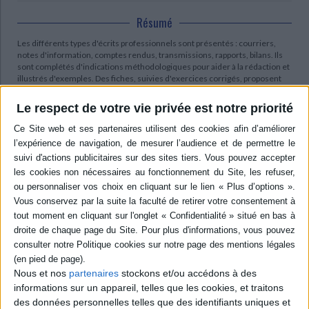
Résumé
Les différents types d'écrits professionnels sont présentés : courriers,
notes d'information, comptes rendus, transmissions, rapports, bilans. Ils
sont complétés d'indications méthodologiques pour aider à la rédaction et
illustrés d'exemples. Des fiches, suivies d'exercices corrigés, proposent
également des repères de bonnes pratiques. Edition enrichie de cas
pratiques. ©Electre 2026
Le respect de votre vie privée est notre priorité
Quatrième de couverture
Les écrits professionnels en pratique
Guide à l'usage des travailleurs sociaux
Une nouvelle culture de l'écrit se développe dans le secteur social et
médico-social. Elle est impulsée par le renforcement du droit des usagers,
le développement des démarches qualité, la professionnalisation et
l'essor des nouvelles technologies. Les travailleurs sociaux, confrontés
depuis toujours à la question de l'écrit, doivent aujourd'hui élargir leurs
compétences tout en préservant le sens de leur mission. En effet, l'écrit
reste avant tout un outil au service de l'accompagnement des usagers.
Nous et nos
partenaires
stockons et/ou accédons à des
Les auteurs de ce guide ont suivi ces changements et soutenu les
travailleurs sociaux dans leur pratique d'écriture à travers la conduite de
informations sur un appareil, telles que les cookies, et traitons
formations. Ils ont été confrontés aux contraintes et questions des
des données personnelles telles que des identifiants uniques et