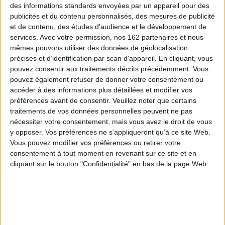
professionnels, mais aussi à leurs fortes attentes quant à la qualité de
des informations standards envoyées par un appareil pour des
leurs écrits. Ils proposent ici une méthode et des repères d'écriture
publicités et du contenu personnalisés, des mesures de publicité
permettant d'appréhender les différents écrits du travail social. Les
et de contenu, des études d'audience et le développement de
nombreux apports sont illustrés d'
exemples issus de la pratique
professionnelle
.
services.
Avec votre permission, nos 162 partenaires et nous-
mêmes pouvons utiliser des données de géolocalisation
Ce guide est articulé autour de trois parties. Chacune d'elles propose des
chapitres indépendants que le professionnel pourra consulter au gré de
précises et d’identification par scan d'appareil. En cliquant, vous
ses questionnements.
pouvez consentir aux traitements décrits précédemment. Vous
pouvez également refuser de donner votre consentement ou
Les écrits en pratique
. Vous devez rédiger un écrit ? S'agit-il d'un courrier,
d'une note d'information, d'un compte rendu, d'une transmission, d'un
accéder à des informations plus détaillées et modifier vos
rapport, d'un écrit de l'accompagnement personnalisé... ? Les principaux
préférences avant de consentir.
Veuillez noter que certains
types d'écrits sont présentés selon leurs enjeux. Une méthode et des
traitements de vos données personnelles peuvent ne pas
conseils pratiques guident le professionnel dans leur rédaction. Des
nécessiter votre consentement, mais vous avez le droit de vous
exemples illustrent et complètent chaque chapitre.
y opposer. Vos préférences ne s'appliqueront qu’à ce site Web.
La pratique des écrits
. Pourquoi et comment associer l'usager à votre
Vous pouvez modifier vos préférences ou retirer votre
écrit ? à quoi faut-il être vigilant lorsque l'on écrit sur une personne ?
Comment un écrit se structure-t-il ? Qu'est-ce que rédiger une
consentement à tout moment en revenant sur ce site et en
problématique ?... Cette partie apporte des éclairages essentiels sur
cliquant sur le bouton "Confidentialité" en bas de la page Web.
l'éthique, la méthodologie, la technique et la pratique des écrits.
Mise en pratique
. Vous souhaitez renforcer vos compétences, exercer
votre plume, avoir un regard sur votre propre pratique ? Les auteurs vous
proposent des mises en situation avec des propositions de corrigés.
Résolument
pratique
, l'approche de ce guide conviendra à tout travailleur
social, en formation ou en poste, souhaitant s'initier aux écrits ou désireux