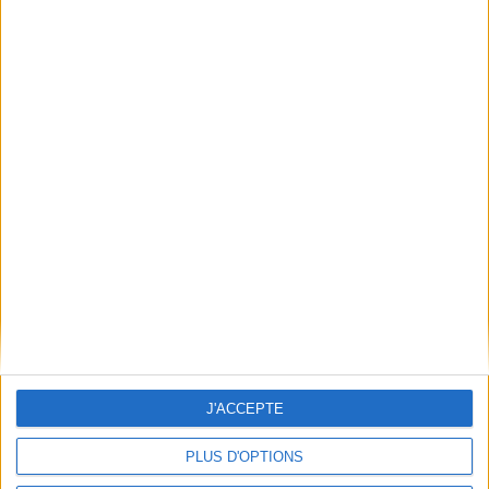
Poids: 514 g
Découvrez nos Newsletters Mollat !
JE M'INSCRIS
Informations pratiques
Conditions d'utilisation du site
Qui sommes-nous
Mentions Légales
Frais de port & Livraison
Conditions Générales de Vente
À votre service
J'ACCEPTE
Offres d'emploi
PLUS D'OPTIONS
Offres Partenaires