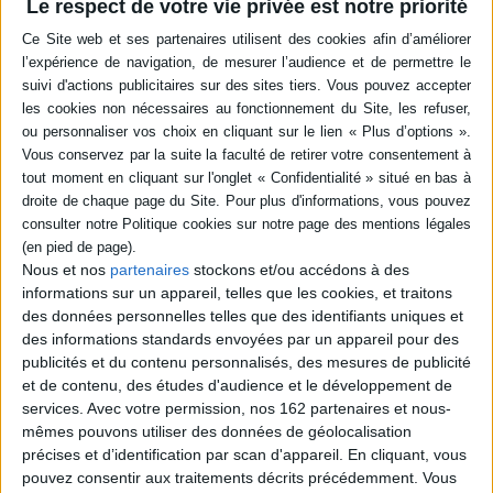
Le respect de votre vie privée est notre priorité
en savoir plus
Quatrième de couverture
Jean-Michel Borde, Alain Vaucelle, Henri Hudrisier
, La normalisation :
dynamique opaque ou bonne gouvernance mondiale ?
Primavera de Filippi, Danièle Bourcier
, Réseaux et gouvernance. Le cas
des architectures distribuées sur internet
Yvette Molina
, Nouvelle gestion publique et recomposition
professionnelle dans le secteur social
Nous et nos
partenaires
stockons et/ou accédons à des
Pierre Artois, Laetitia Mélon, Mejed Hamzaoui
, Les nouvelles modalités
de l'action sociale concertée en Belgique
informations sur un appareil, telles que les cookies, et traitons
des données personnelles telles que des identifiants uniques et
Paroles diverses
des informations standards envoyées par un appareil pour des
Manuel Boucher
, Police de rue, habitants des quartiers populaires et
publicités et du contenu personnalisés, des mesures de publicité
usage de la force. Analyse d'un processus de défiance réciproque
et de contenu, des études d'audience et le développement de
Pascaline Delhaye, Sandrine Mélan
, Le défi de l'interdisciplinarité dans
services.
Avec votre permission, nos 162 partenaires et nous-
l'acte de formation en travail social
mêmes pouvons utiliser des données de géolocalisation
Laurence Bachmann, Sophie Rodari
, Analyser le travail social. Une
précises et d’identification par scan d'appareil. En cliquant, vous
approche intégrant l'agentivité et les rapports sociaux
pouvez consentir aux traitements décrits précédemment. Vous