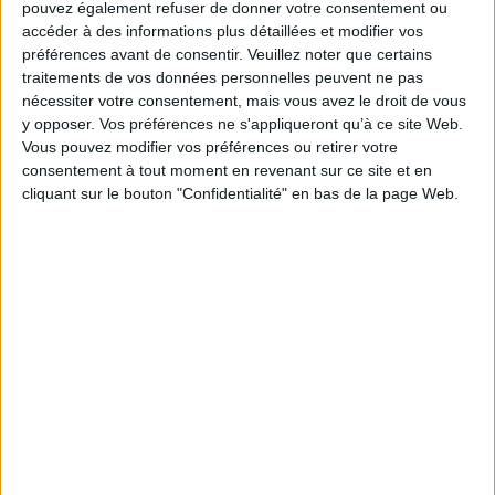
Fiche Technique
pouvez également refuser de donner votre consentement ou
accéder à des informations plus détaillées et modifier vos
Paru le :
26/10/2011
préférences avant de consentir.
Veuillez noter que certains
Thématique :
Revues d'Ethnologie et de Sociologie
Travail social -
traitements de vos données personnelles peuvent ne pas
Généralités
nécessiter votre consentement, mais vous avez le droit de vous
Auteur(s) :
Non précisé.
y opposer. Vos préférences ne s'appliqueront qu’à ce site Web.
Éditeur(s) :
De Boeck supérieur
Vous pouvez modifier vos préférences ou retirer votre
consentement à tout moment en revenant sur ce site et en
Collection(s) :
Non précisé.
cliquant sur le bouton "Confidentialité" en bas de la page Web.
Série(s) :
Non précisé.
ISBN :
978-2-8041-9116-0
EAN13 :
9782804191160
Reliure :
Broché
Pages :
135
Hauteur: 24.0 cm / Largeur 16.0 cm
Épaisseur: 0.9 cm
Poids: 247 g