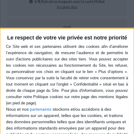
-5 %
Retrait en magasin avec la carte Mollat
en savoir plus
epub
17,99 €
Le respect de votre vie privée est notre priorité
Protection: Digital watermarking
ACHETER EN NUMÉRIQUE
Résumé
Quels sont les fondements théoriques des droits de l'homme ? Quels
rapports ont-ils avec le droit ? Comment les utiliser dans les combats
politiques ? Cette anthologie permet de répondre à ces questions. Textes
répartis en trois périodes : 1789, déclarer (Paine, Burke, Kant, etc.) ; 1848,
revendiquer (Hegel, Marx, Tocqueville, etc.) ; 1900, protéger (Bourgeois,
Bouglé, Péguy, etc.). ©Electre 2026
Nous et nos
partenaires
stockons et/ou accédons à des
Quatrième de couverture
informations sur un appareil, telles que les cookies, et traitons
des données personnelles telles que des identifiants uniques et
Philosophie
des informations standards envoyées par un appareil pour des
Droits de l'homme et philosophie