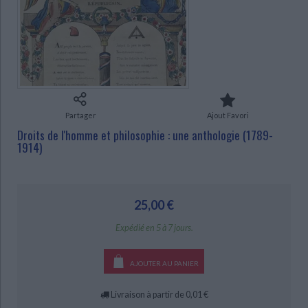
Ecologie - Environnement
Danse
Religions - Spiritualités
Bibliothèque de la Pléiade
Critique et histoire littéraire
Histoire de France
Biographies historiques
Classiques scolaires
Littérature ancienne et médiévale
Histoire - Généralités
Histoire des pays
CHARGEMENT...
Littérature de voyage
Audio - Livres lus
Histoire ancienne
Géographie
Littérature en version originale
Humour
Culture scientifique
Partager
Ajout Favori
Droits de l'homme et philosophie : une anthologie (1789-
1914)
25,00 €
Expédié en 5 à 7 jours.
AJOUTER AU PANIER
Livraison à partir de 0,01 €