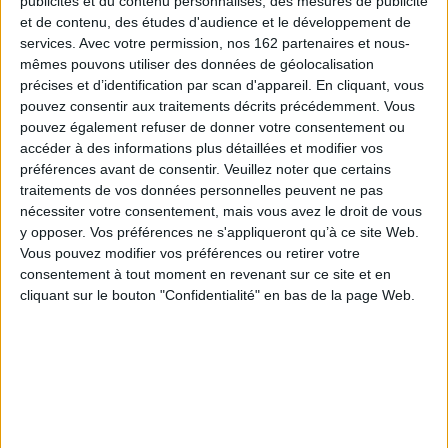
publicités et du contenu personnalisés, des mesures de publicité
et de contenu, des études d'audience et le développement de
Des débats parlementaires en 1789 à l'affaire Dreyfus, jusqu'aux
services.
Avec votre permission, nos 162 partenaires et nous-
polémiques philosophiques des dernières années, les droits de l'homme
n'ont cessé d'être discutés, en France, mais aussi en Europe et dans le
mêmes pouvons utiliser des données de géolocalisation
monde.
précises et d’identification par scan d'appareil. En cliquant, vous
Quels sont leurs fondements théoriques ? Quels rapports ont-ils avec le
pouvez consentir aux traitements décrits précédemment. Vous
droit ? Comment les utiliser dans les combats politiques ?
pouvez également refuser de donner votre consentement ou
accéder à des informations plus détaillées et modifier vos
Toutes ces questions débattues dans cette anthologie proposée par
Frédéric Worms n'ont rien perdu de leur actualité bien au contraire, en un
préférences avant de consentir.
Veuillez noter que certains
moment où les droits de l'homme font toujours l'objet de débats et
traitements de vos données personnelles peuvent ne pas
d'élargissements, mais aussi de violations.
nécessiter votre consentement, mais vous avez le droit de vous
Les textes choisis sont répartis en trois périodes :
y opposer. Vos préférences ne s'appliqueront qu’à ce site Web.
Vous pouvez modifier vos préférences ou retirer votre
1789, déclarer (Paine, Burke, Kant, Fichte, notamment)
1848, revendiquer (Hegel, Marx, Savigny, Tocqueville, parmi
consentement à tout moment en revenant sur ce site et en
d'autres)
cliquant sur le bouton "Confidentialité" en bas de la page Web.
1900, protéger (Bourgeois, Bouglé, Péguy, pour introduire au
siècle)
Un recueil essentiel pour comprendre et relancer les débats fondateurs
de notre démocratie.
Fiche Technique
Paru le :
22/10/2009