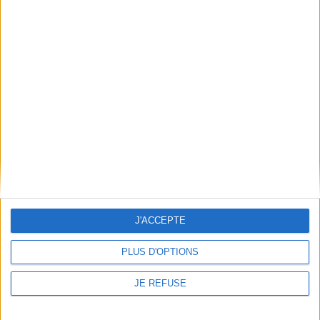
JE M'INSCRIS
Informations pratiques
Conditions d'utilisation du site
Qui sommes-nous
Mentions Légales
Frais de port & Livraison
Conditions Générales de Vente
À votre service
Offres d'emploi
J'ACCEPTE
Offres Partenaires
PLUS D'OPTIONS
À découvrir
JE REFUSE
FeniXX
EDRLab