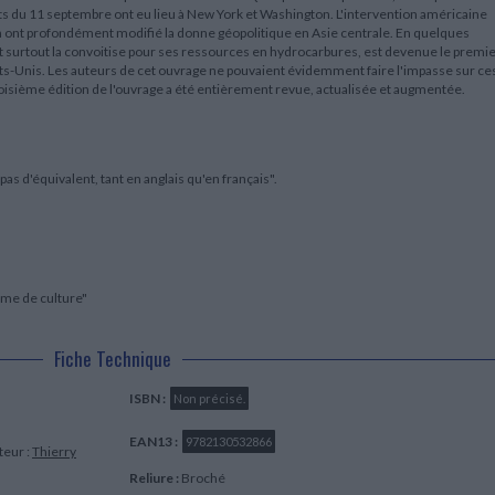
ats du 11 septembre ont eu lieu à New York et Washington. L'intervention américaine
an ont profondément modifié la donne géopolitique en Asie centrale. En quelques
ait surtout la convoitise pour ses ressources en hydrocarbures, est devenue le premi
 Etats-Unis. Les auteurs de cet ouvrage ne pouvaient évidemment faire l'impasse sur ce
oisième édition de l'ouvrage a été entièrement revue, actualisée et augmentée.
s d'équivalent, tant en anglais qu'en français".
"
mme de culture"
Fiche Technique
ISBN :
Non précisé.
EAN13 :
9782130532866
teur :
Thierry
Reliure :
Broché