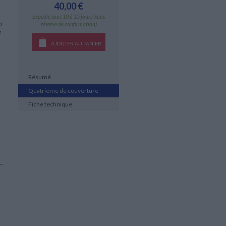
40,00 €
Expédié sous 10 à 15 jours (sous
er
réserve de confirmation)
s
AJOUTER AU PANIER
Résumé
Quatrième de couverture
Fiche technique