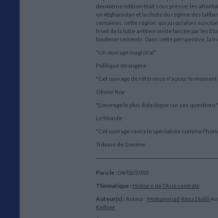
deuxième édition était sous presse, les attent
en Afghanistan et la chute du régime des talib
semaines, cette région, qui jusqu'alors suscit
front de la lutte antiterroriste lancée par les
bouleversements. Dans cette perspective, la tr
"Un ouvrage magistral"
Politique étrangère
"Cet ouvrage de référence n'a pour le moment pa
Olivier Roy
"L'ouvrage le plus didactique sur ces questions
Le Monde
"Cet ouvrage ravira le spécialiste comme l'ho
Tribune de Genève
Paru le :
04/02/2003
Thématique :
Histoire de l'Asie centrale
Auteur(s) :
Auteur :
Mohammad-Reza Djalili
Au
Kellner