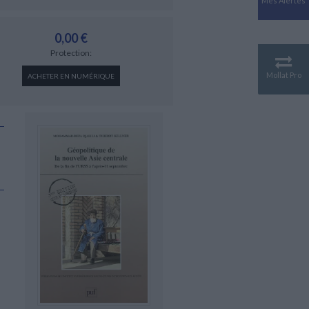
Mes Alertes
Antiquité
Mythologies
0,00 €
GÉOGRAPHIE
Protection:
Géographie - Démographie -
Territoire
Mollat Pro
ACHETER EN NUMÉRIQUE
CULTURE SCIENTIFIQUE
Essais scientifique
Astronomie