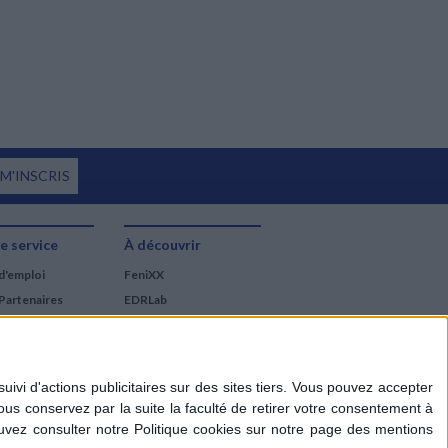
 M'INSCRIS
e service
À découvrir
d'emploi
FeniXX
Partenaires
EDRLab
RetroNews
BnF : portail des métiers
du livre
Cercle de la librairie
Les chèques cadeaux
Mollat