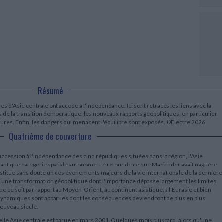
LITTÉRATURE DE VOYAGE
Dictionnaires Français
Histoire moderne
Relations et politiques
internationales
Dictionnaires Bilingues
Récits des voyageurs et des
Histoire contemporaine
explorateurs
Sécurité nationale - Défense
Langues universitaires -
BIOGRAPHIES HISTORIQUES
Dictionnaires et méthodes
ECOLOGIE - ENVIRONNEMENT
Biographies historiques
Méthodes Langues Grand public
Ecologie
Français langues étrangères
HISTOIRE - GÉNÉRALITÉS
Historiographie
Etudes historiques
Résumé
Généalogie - Héraldique
Franc-maçonnerie
res d'Asie centrale ont accédé à l'indépendance. Ici sont retracés les liens avec la
s de la transition démocratique, les nouveaux rapports géopolitiques, en particulier
res. Enfin, les dangers qui menacent l'équilibre sont exposés. ©Electre 2026
Quatrième de couverture
accession à l'indépendance des cinq républiques situées dans la région, l'Asie
n tant que catégorie spatiale autonome. Le retour de ce que Mackinder avait naguère
onstitue sans doute un des événements majeurs de la vie internationale de la dernière
né une transformation géopolitique dont l'importance dépasse largement les limites
e ce soit par rapport au Moyen-Orient, au continent asiatique, à l'Eurasie et bien
 dynamiques sont apparues dont les conséquences deviendront de plus en plus
nouveau siècle.
elle Asie centrale est parue en mars 2001. Quelques mois plus tard, alors qu'une