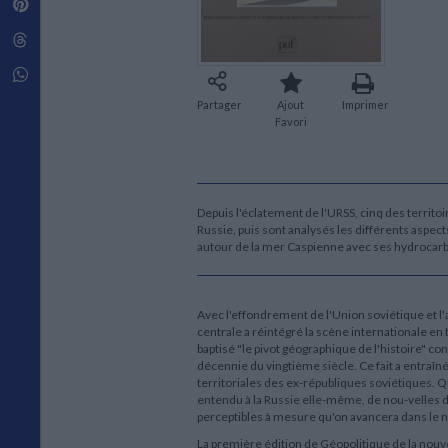
Pinterest
Techniques de construction
SCIENCE FICTION ET FANTASY
Vie familiale
Disciplines paramédicales
Matériaux de l’architecture
Littérature SF et Fantasy
Threads
Ouvrages Généraux
Urbanisme
SOCIOLOGIE
Sociologie générale
Whatsapp
Travail social
Partager
Ajout
Imprimer
Santé et société
Favori
ETHNOLOGIE
Anthropologie
Ethnologie par pays
Depuis l'éclatement de l'URSS, cinq des territoi
Russie, puis sont analysés les différents aspect
autour de la mer Caspienne avec ses hydrocarbu
Avec l'effondrement de l'Union soviétique et l'
centrale a réintégré la scène internationale e
baptisé "le pivot géographique de l'histoire" c
décennie du vingtième siècle. Ce fait a entraî
territoriales des ex-républiques soviétiques. Qu
entendu à la Russie elle-même, de nou-velles
perceptibles à mesure qu'on avancera dans le 
La première édition de Géopolitique de la nouv