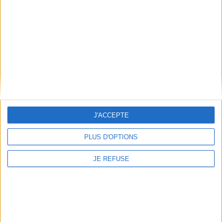
Conditions d'utilisation du site
Qui sommes-nous
Mentions Légales
Frais de port & Livraison
Conditions Générales de Vente
À votre service
Offres d'emploi
Offres Partenaires
J'ACCEPTE
À découvrir
PLUS D'OPTIONS
FeniXX
EDRLab
JE REFUSE
RetroNews
BnF : portail des métiers du livre
Cercle de la librairie
Les chèques cadeaux Mollat
Contact
Horaires