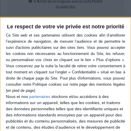
-5 %
Retrait en magasin avec la carte Mollat
en savoir plus
Résumé
Le respect de votre vie privée est notre priorité
L'élaboration du programme commun de la gauche, son contenu, mais
aussi les réactions des acteurs sociaux et politiques et les effets sur le
terrain sont retracés, depuis l'idée d'une union en 1963. ©Electre 2026
Quatrième de couverture
L'union sans unité
Le programme commun de la gauche, 1963-1978
La
signature le 27 juin 1972 du Programme commun de gouvernement
entre le Parti communiste et le Parti socialiste, bientôt rejoints par les
Radicaux de gauche, est un événement majeur de l'histoire de la gauche
e
de la fin du XX
siècle. Aboutissement d'une démarche de rapprochement
Nous et nos
partenaires
stockons et/ou accédons à des
entamée au début des années 1960, ce programme commun est durant
informations sur un appareil, telles que les cookies, et traitons
six ans à la fois la carte d'identité de la gauche, un engagement passé avec
le peuple, un slogan, une promesse de changement démocratique tout en
des données personnelles telles que des identifiants uniques et
restant un objet de débats. Il alimente la polémique avec la droite qui en
des informations standards envoyées par un appareil pour des
dénonce la logique collectiviste et rétrograde, et marque ainsi l'apogée du
publicités et du contenu personnalisés, des mesures de publicité
clivage droite-gauche. Au-delà des points de convergences idéologiques
et de contenu, des études d'audience et le développement de
et des concessions entre les « deux frères ennemis » et de l'engagement