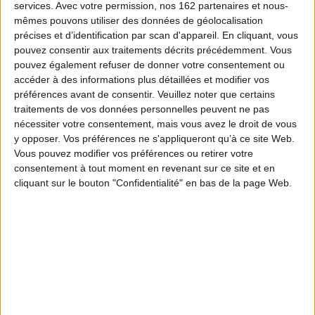
de gouverner ensemble, le Programme commun de gouvernement est
services.
Avec votre permission, nos 162 partenaires et nous-
aussi un pari pour chacun des signataires, chacun comptant sur la
mêmes pouvons utiliser des données de géolocalisation
dynamique créée pour se renforcer.
précises et d’identification par scan d'appareil. En cliquant, vous
Cet ouvrage propose, à travers les contributions de chercheurs et les
pouvez consentir aux traitements décrits précédemment. Vous
témoignages d'acteurs politiques et syndicaux de ces événements,
pouvez également refuser de donner votre consentement ou
d'éclairer la genèse du programme commun, son contenu, son impact tant
accéder à des informations plus détaillées et modifier vos
au plan national, voire international, que dans les dynamiques locales,
préférences avant de consentir.
Veuillez noter que certains
jusqu'à la rupture de 1978.
traitements de vos données personnelles peuvent ne pas
Ce livre reprend l'essentiel des travaux du colloque éponyme qui s'est
nécessiter votre consentement, mais vous avez le droit de vous
tenu les 19 et 20 mai 2010 à Pantin, organisé par les Archives
départementales de la Seine-Saint-Denis, la Fondation Jean-Jaurès,
y opposer. Vos préférences ne s'appliqueront qu’à ce site Web.
l'Office universitaire de recherches socialistes et la Fondation Gabriel-
Vous pouvez modifier vos préférences ou retirer votre
Péri.
consentement à tout moment en revenant sur ce site et en
Fiche Technique
cliquant sur le bouton "Confidentialité" en bas de la page Web.
Paru le :
05/07/2012
Thématique :
Sciences politiques
Auteur(s) :
Non précisé.
Éditeur(s) :
Presses universitaires de Rennes
Collection(s) :
Histoire
Contributeur(s) :
Directeur de publication : Danielle Tartakowsky -
Directeur de publication : Alain Bergounioux - Préfacier : Claude Bartolone