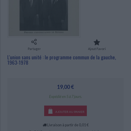
Ecologie - Environnement
Danse
Religions - Spiritualités
Bibliothèque de la Pléiade
Critique et histoire littéraire
Histoire de France
Biographies historiques
Classiques scolaires
Littérature ancienne et médiévale
CHARGEMENT...
Histoire - Généralités
Histoire des pays
Littérature de voyage
Audio - Livres lus
Histoire ancienne
Géographie
Littérature en version originale
Humour
Culture scientifique
Partager
Ajout Favori
L'union sans unité : le programme commun de la gauche,
1963-1978
19,00 €
Expédié en 5 à 7 jours.
AJOUTER AU PANIER
Livraison à partir de 0,01 €