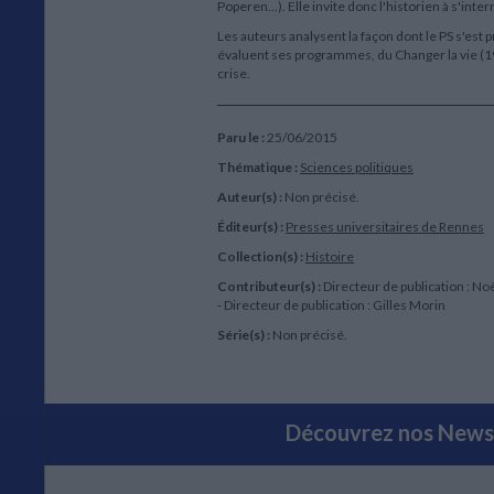
Poperen...). Elle invite donc l'historien à s'inte
Les auteurs analysent la façon dont le PS s'est pr
évaluent ses programmes, du Changer la vie (19
crise.
Paru le :
25/06/2015
Thématique :
Sciences politiques
Auteur(s) :
Non précisé.
Éditeur(s) :
Presses universitaires de Rennes
Collection(s) :
Histoire
Contributeur(s) :
Directeur de publication : No
- Directeur de publication : Gilles Morin
Série(s) :
Non précisé.
Découvrez nos Newsl