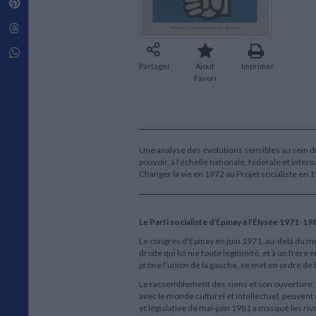
Pinterest
Techniques de construction
SCIENCE FICTION ET FANTASY
Vie familiale
Disciplines paramédicales
Matériaux de l’architecture
Littérature SF et Fantasy
Threads
Ouvrages Généraux
Urbanisme
SOCIOLOGIE
Sociologie générale
Whatsapp
Travail social
Partager
Ajout
Imprimer
Favori
Santé et société
ETHNOLOGIE
Anthropologie
Ethnologie par pays
Une analyse des évolutions sensibles au sein du P
pouvoir, à l'échelle nationale, fédérale et in
Changer la vie en 1972 au Projet socialiste en 
Le Parti socialiste d'Épinay à l'Élysée 1971-19
Le congrès d'Épinay en juin 1971, au-delà du m
droite qui lui nie toute légitimité, et à un frè
prône l'union de la gauche, se met en ordre de ba
Le rassemblement des siens et son ouverture, 
avec le monde culturel et intellectuel, peuvent e
et législative de mai-juin 1981 a masqué les ri