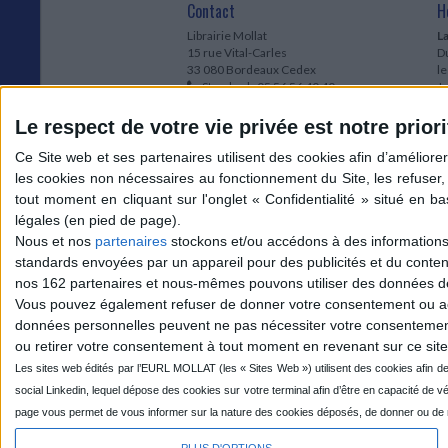
Contact
H
Librairie Mollat
La
15 rue Vital-Carles
Du
33 080 Bordeaux Cedex
l
Standard :
05 56 56 40 40
Jo
Service client mollat.com :
05 56 56 40
1e
83
* 
Le respect de votre vie privée est notre priori
Contactez-nous
à
Le
du
l
Jo
1
Nous et nos
partenaires
stockons et/ou accédons à des informations s
et
standards envoyées par un appareil pour des publicités et du conte
* 
nos 162 partenaires et nous-mêmes pouvons utiliser des données de g
1
Vous pouvez également refuser de donner votre consentement ou accé
Vo
données personnelles peuvent ne pas nécessiter votre consentement,
ou retirer votre consentement à tout moment en revenant sur ce site 
Mollat sur les réseaux
PLUS D'OPTIONS