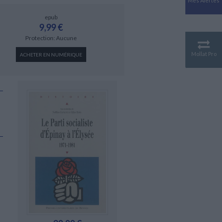
Mes Alertes
Antiquité
Mythologies
epub
9,99 €
GÉOGRAPHIE
Protection: Aucune
Géographie - Démographie -
Territoire
Mollat Pro
ACHETER EN NUMÉRIQUE
CULTURE SCIENTIFIQUE
Essais scientifique
Astronomie