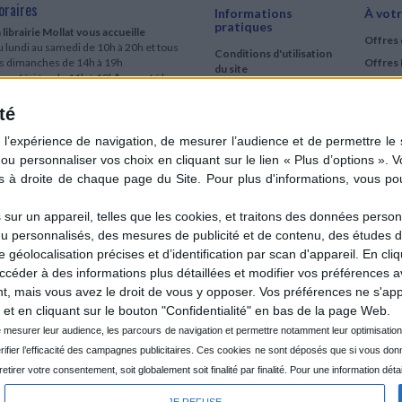
oraires
Informations
À votr
pratiques
 librairie Mollat vous accueille
Offres 
 lundi au samedi de 10h à 20h et tous
Conditions d'utilisation
es dimanches de 14h à 19h
Offres 
du site
urs fériés : de 11h à 19h* excepté le
Qui sommes-nous
r mai, le 25 décembre et le 1er janvier
Si le jour férié est un dimanche, de 14h
té
Mentions Légales
 19h
Frais de port & Livraison
 clic et collecte est ouvert
Conditions Générales
 lundi au samedi de 9h30 à 20h et tous
de Vente
es dimanches de 14h à 19h
ur fériés : tous les jours fériés de 11h à
9h* excepté le 1er mai, le 25 décembre
ur un appareil, telles que les cookies, et traitons des données personn
 le 1er janvier
nu personnalisés, des mesures de publicité et de contenu, des études 
Si le jour férié est un dimanche de 14h à
éolocalisation précises et d’identification par scan d'appareil. En cl
9h
der à des informations plus détaillées et modifier vos préférences av
ir le détail des horaires & accès
 mais vous avez le droit de vous y opposer. Vos préférences ne s'app
et en cliquant sur le bouton "Confidentialité" en bas de la page Web.
JE REFUSE