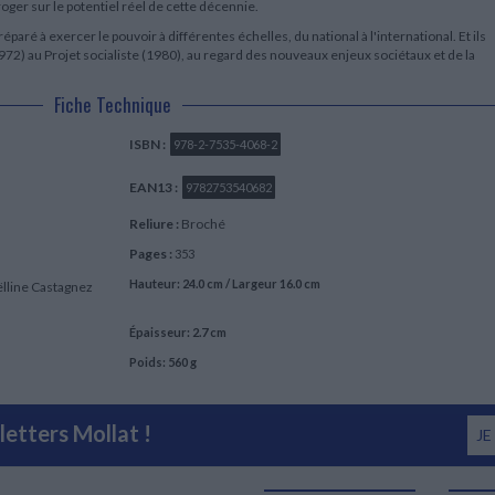
rroger sur le potentiel réel de cette décennie.
éparé à exercer le pouvoir à différentes échelles, du national à l'international. Et ils
72) au Projet socialiste (1980), au regard des nouveaux enjeux sociétaux et de la
Fiche Technique
ISBN :
978-2-7535-4068-2
EAN13 :
9782753540682
Reliure :
Broché
Pages :
353
Hauteur: 24.0 cm / Largeur 16.0 cm
ëlline Castagnez
Épaisseur: 2.7 cm
Poids: 560 g
etters Mollat !
JE