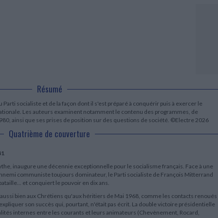
LITTÉRATURE DE VOYAGE
Dictionnaires Français
Histoire moderne
Relations et politiques
internationales
Dictionnaires Bilingues
Récits des voyageurs et des
Histoire contemporaine
explorateurs
Sécurité nationale - Défense
Langues universitaires -
BIOGRAPHIES HISTORIQUES
Dictionnaires et méthodes
ECOLOGIE - ENVIRONNEMENT
Biographies historiques
Méthodes Langues Grand public
Ecologie
Français langues étrangères
HISTOIRE - GÉNÉRALITÉS
Historiographie
Etudes historiques
Résumé
Généalogie - Héraldique
Franc-maçonnerie
arti socialiste et de la façon dont il s'est préparé à conquérir puis à exercer le
ternationale. Les auteurs examinent notamment le contenu des programmes, de
1980, ainsi que ses prises de position sur des questions de société. ©Electre 2026
Quatrième de couverture
81
ythe, inaugure une décennie exceptionnelle pour le socialisme français. Face à une
re ennemi communiste toujours dominateur, le Parti socialiste de François Mitterrand
taille... et conquiert le pouvoir en dix ans.
aussi bien aux Chrétiens qu'aux héritiers de Mai 1968, comme les contacts renoués
xpliquer son succès qui, pourtant, n'était pas écrit. La double victoire présidentielle
valités internes entre les courants et leurs animateurs (Chevènement, Rocard,