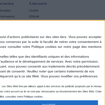
e service
À découvrir
d'emploi
FeniXX
Partenaires
EDRLab
RetroNews
BnF : portail des métiers
du livre
Cercle de la librairie
Les chèques cadeaux
Mollat
elles telles que des identifiants uniques et des informations
d'audience et le développement de services.
Avec votre permission,
iquant, vous pouvez consentir aux traitements décrits précédemment.
ant de consentir.
Veuillez noter que certains traitements de vos
liqueront qu’à ce site Web. Vous pouvez modifier vos préférences
J'ACCEPTE