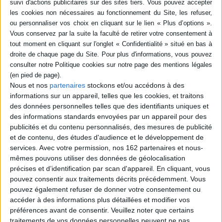
-5 %
Retrait en magasin avec la carte Mollat
en savoir plus
Résumé
Recueil d'études sur les différents courants de pensée à propos de la
construction européenne, en particulier dans les pays d'Europe de l'Est.
©Electre 2026
Nous et nos
partenaires
stockons et/ou accédons à des
Fiche Technique
informations sur un appareil, telles que les cookies, et traitons
Paru le :
29/09/2005
des données personnelles telles que des identifiants uniques et
des informations standards envoyées par un appareil pour des
Thématique :
Sciences politiques
publicités et du contenu personnalisés, des mesures de publicité
Auteur(s) :
Non précisé.
et de contenu, des études d'audience et le développement de
Éditeur(s) :
ENS Editions
services.
Avec votre permission, nos 162 partenaires et nous-
Collection(s) :
Non précisé.
mêmes pouvons utiliser des données de géolocalisation
précises et d’identification par scan d'appareil. En cliquant, vous
Contributeur(s) :
Directeur de publication : Violette Rey - Directeur de
pouvez consentir aux traitements décrits précédemment. Vous
publication : Thérèse Saint-Julien
pouvez également refuser de donner votre consentement ou
Série(s) :
Non précisé.
accéder à des informations plus détaillées et modifier vos
ISBN :
Non précisé.
préférences avant de consentir.
Veuillez noter que certains
traitements de vos données personnelles peuvent ne pas