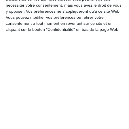
EAN13 :
9782847880731
nécessiter votre consentement, mais vous avez le droit de vous
y opposer. Vos préférences ne s'appliqueront qu’à ce site Web.
Reliure :
Broché
Vous pouvez modifier vos préférences ou retirer votre
Pages :
336
consentement à tout moment en revenant sur ce site et en
Hauteur: 23.0 cm / Largeur 15.0 cm
cliquant sur le bouton "Confidentialité" en bas de la page Web.
Épaisseur: 1.9 cm
Poids: 529 g
Découvrez nos Newsletters Mollat !
JE M'INSCRIS
Informations pratiques
Conditions d'utilisation du site
Qui sommes-nous
Mentions Légales