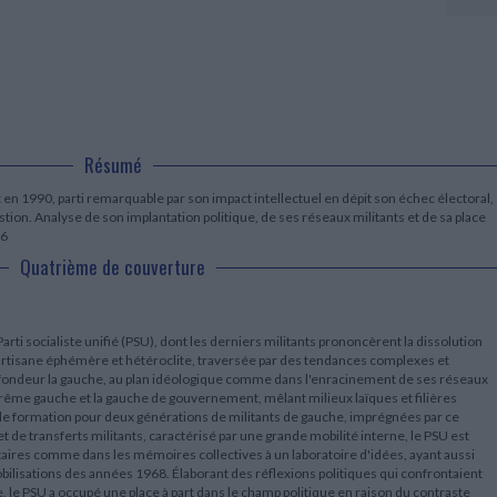
LITTÉRATURE DE VOYAGE
Dictionnaires Français
Histoire moderne
Relations et politiques
internationales
Dictionnaires Bilingues
Récits des voyageurs et des
Histoire contemporaine
explorateurs
Sécurité nationale - Défense
Langues universitaires -
BIOGRAPHIES HISTORIQUES
Dictionnaires et méthodes
ECOLOGIE - ENVIRONNEMENT
Biographies historiques
Méthodes Langues Grand public
Ecologie
Français langues étrangères
HISTOIRE - GÉNÉRALITÉS
Historiographie
Résumé
Etudes historiques
 en 1990, parti remarquable par son impact intellectuel en dépit son échec électoral,
Généalogie - Héraldique
tion. Analyse de son implantation politique, de ses réseaux militants et de sa place
Franc-maçonnerie
26
Quatrième de couverture
 Parti socialiste unifié (PSU), dont les derniers militants prononcèrent la dissolution
e partisane éphémère et hétéroclite, traversée par des tendances complexes et
rofondeur la gauche, au plan idéologique comme dans l'enracinement de ses réseaux
extrême gauche et la gauche de gouvernement, mêlant milieux laïques et filières
e de formation pour deux générations de militants de gauche, imprégnées par ce
 de transferts militants, caractérisé par une grande mobilité interne, le PSU est
aires comme dans les mémoires collectives à un laboratoire d'idées, ayant aussi
mobilisations des années 1968. Élaborant des réflexions politiques qui confrontaient
le PSU a occupé une place à part dans le champ politique en raison du contraste