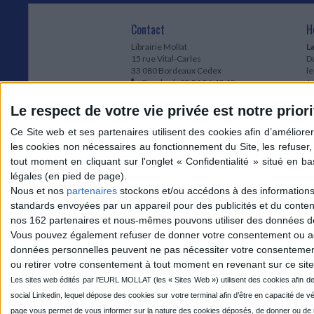
Contact
H
Librairie Mollat
La
15 rue Vital-Carles
Du
33 080 Bordeaux Cedex
l
Standard :
05 56 56 40 40
Jo
Service client mollat.com :
05 56 56 40
1e
83
* 
Le respect de votre vie privée est notre priori
Contactez-nous
à
Le
du
l
Jo
1
Nous et nos
partenaires
stockons et/ou accédons à des informations s
et
standards envoyées par un appareil pour des publicités et du conte
* 
nos 162 partenaires et nous-mêmes pouvons utiliser des données de g
1
Vous pouvez également refuser de donner votre consentement ou accé
Vo
données personnelles peuvent ne pas nécessiter votre consentement,
ou retirer votre consentement à tout moment en revenant sur ce site 
Mollat sur les réseaux