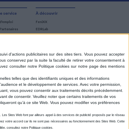
e service
À découvrir
d'emploi
FeniXX
Partenaires
EDRLab
RetroNews
BnF : portail des métiers
du livre
Cercle de la librairie
Les chèques cadeaux
Mollat
elles telles que des identifiants uniques et des informations
d'audience et le développement de services.
Avec votre permission,
iquant, vous pouvez consentir aux traitements décrits précédemment.
ant de consentir.
Veuillez noter que certains traitements de vos
liqueront qu’à ce site Web. Vous pouvez modifier vos préférences