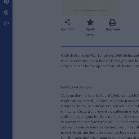
Pinterest
Techniques de construction
SCIENCE FICTION ET FANTASY
Vie familiale
Disciplines paramédicales
Matériaux de l’architecture
Littérature SF et Fantasy
Threads
Ouvrages Généraux
Urbanisme
SOCIOLOGIE
Sociologie générale
Whatsapp
Travail social
Partager
Ajout
Imprimer
Favori
Santé et société
ETHNOLOGIE
Anthropologie
Cette histoire du PSU, fondé en 1960 et dissout
Ethnologie par pays
met l'accent sur son action en Bretagne, son bas
originale dans le champ politique. ©Electre 20
Le PSU vu d'en bas
Voilà un demi-siècle, le 3 avril 1960, naissait le
trente ans plus tard, le 7 avril 1990. Structur
éclatées, le PSU a participé à renouveler en p
militants. Ce parti charnière a oscillé entre l'
catholiques de gauche. Il a aussi été une écol
mouvement politique atypique. Lieu de débats et
souvent assimilé dans les recherches universit
investi le terrain des luttes sociales lors des 
des thèmes modernes pour la gauche française, 