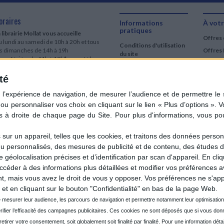
oraires
Informations
À votr
pratiques
 librairie Mollat vous accueille
Offres 
 lundi au samedi de 10h à 20h et tous
Conditions d'utilisation
es dimanches de 14h à 19h
Offres 
du site
urs fériés : de 11h à 19h* excepté le
Qui sommes-nous
r mai, le 25 décembre et le 1er janvier
Si le jour férié est un dimanche, de 14h
té
Mentions Légales
 19h
Frais de port & Livraison
 clic et collecte est ouvert
Conditions Générales
 lundi au samedi de 9h30 à 20h et tous
de Vente
es dimanches de 14h à 19h
ur fériés : tous les jours fériés de 11h à
9h* excepté le 1er mai, le 25 décembre
ur un appareil, telles que les cookies, et traitons des données personn
 le 1er janvier
nu personnalisés, des mesures de publicité et de contenu, des études 
Si le jour férié est un dimanche de 14h à
éolocalisation précises et d’identification par scan d'appareil. En cl
9h
der à des informations plus détaillées et modifier vos préférences av
ir le détail des horaires & accès
 mais vous avez le droit de vous y opposer. Vos préférences ne s'app
et en cliquant sur le bouton "Confidentialité" en bas de la page Web.