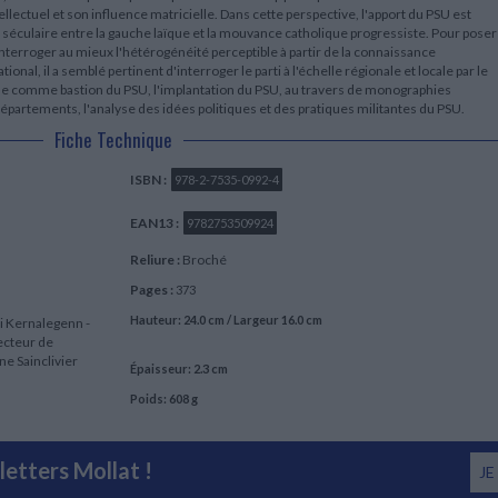
ellectuel et son influence matricielle. Dans cette perspective, l'apport du PSU est
 séculaire entre la gauche laïque et la mouvance catholique progressiste. Pour poser
interroger au mieux l'hétérogénéité perceptible à partir de la connaissance
onal, il a semblé pertinent d'interroger le parti à l'échelle régionale et locale par le
tagne comme bastion du PSU, l'implantation du PSU, au travers de monographies
épartements, l'analyse des idées politiques et des pratiques militantes du PSU.
Fiche Technique
ISBN :
978-2-7535-0992-4
EAN13 :
9782753509924
Reliure :
Broché
Pages :
373
Hauteur: 24.0 cm / Largeur 16.0 cm
di Kernalegenn -
recteur de
ine Sainclivier
Épaisseur: 2.3 cm
Poids: 608 g
etters Mollat !
JE