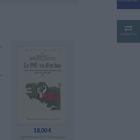
Mes Alertes
Antiquité
Mythologies
GÉOGRAPHIE
Géographie - Démographie -
Territoire
Mollat Pro
CULTURE SCIENTIFIQUE
Essais scientifique
Astronomie
18,00 €
Expédié sous 10 à 15 jours (sous