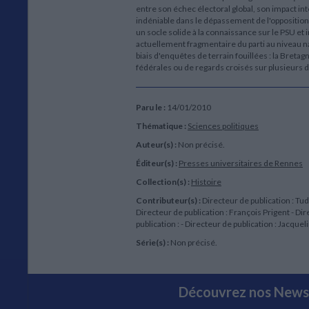
entre son échec électoral global, son impact int
indéniable dans le dépassement de l'opposition
un socle solide à la connaissance sur le PSU et 
actuellement fragmentaire du parti au niveau nati
biais d'enquêtes de terrain fouillées : la Bre
fédérales ou de regards croisés sur plusieurs d
Paru le :
14/01/2010
Thématique :
Sciences politiques
Auteur(s) :
Non précisé.
Éditeur(s) :
Presses universitaires de Rennes
Collection(s) :
Histoire
Contributeur(s) :
Directeur de publication : Tu
Directeur de publication : François Prigent - Di
publication : - Directeur de publication : Jacquel
Série(s) :
Non précisé.
Découvrez nos Newsl