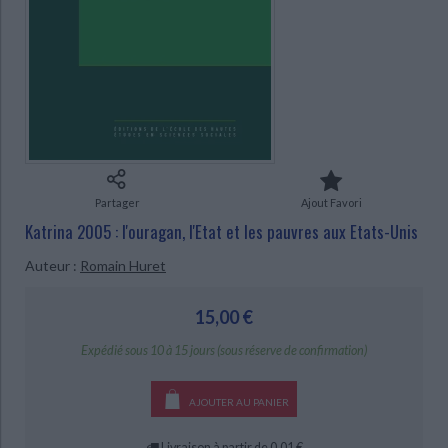
Ecologie - Environnement
Danse
Religions - Spiritualités
Bibliothèque de la Pléiade
Critique et histoire littéraire
Histoire de France
Biographies historiques
Classiques scolaires
Littérature ancienne et médiévale
Histoire - Généralités
Histoire des pays
Littérature de voyage
Audio - Livres lus
Histoire ancienne
Géographie
Littérature en version originale
Humour
Culture scientifique
CHARGEMENT...
Partager
Ajout Favori
Katrina 2005 : l'ouragan, l'Etat et les pauvres aux Etats-Unis
Auteur :
Romain Huret
15,00 €
Expédié sous 10 à 15 jours (sous réserve de confirmation)
AJOUTER AU PANIER
Livraison à partir de 0,01 €