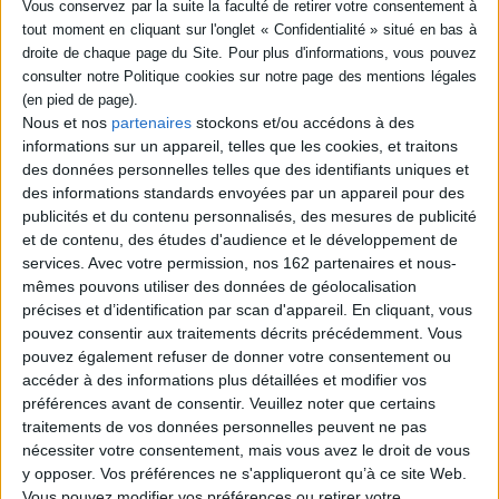
L'ouragan, l'État et les pauvres aux États-Unis
En 2005, l'ouragan Katrina transforme La Nouvelle-Orléans en ville
sinistrée. Pourtant rompus à ce type de désastre, les habitants
désemparés s'attendent à une réponse humanitaire de la part de
l'administration de George W. Bush. Mais celle-ci diffère son intervention,
Nous et nos
partenaires
stockons et/ou accédons à des
préférant assurer une sécurité militaire totale avant d'accepter le
informations sur un appareil, telles que les cookies, et traitons
déploiement des aides. La polémique enfle, dénonçant la désorganisation
étatique, le racisme, le mépris des pauvres et la morgue des élites.
des données personnelles telles que des identifiants uniques et
des informations standards envoyées par un appareil pour des
Inertie programmée ou raté bureaucratique ? Au-delà du scandale civique,
Romain Huret démontre que Katrina est le résultat de la politique sociale
publicités et du contenu personnalisés, des mesures de publicité
de l'État contractuel, mis en place depuis les années 1980 par les
et de contenu, des études d'audience et le développement de
conservateurs au pouvoir.
services.
Avec votre permission, nos 162 partenaires et nous-
En déployant la longue chaîne des choix politiques à l'origine de la
mêmes pouvons utiliser des données de géolocalisation
catastrophe, en particulier la privatisation des services publics, il rappelle
précises et d’identification par scan d'appareil. En cliquant, vous
les coûts sociaux de politiques privilégiant la sécurité militaire au
pouvez consentir aux traitements décrits précédemment. Vous
détriment de la sécurité sociale.
pouvez également refuser de donner votre consentement ou
accéder à des informations plus détaillées et modifier vos
préférences avant de consentir.
Veuillez noter que certains
Contenus Mollat en relation
traitements de vos données personnelles peuvent ne pas
nécessiter votre consentement, mais vous avez le droit de vous
y opposer. Vos préférences ne s'appliqueront qu’à ce site Web.
Dossiers
Vous pouvez modifier vos préférences ou retirer votre