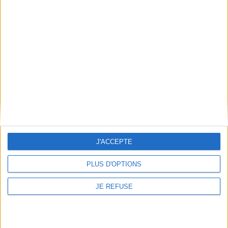
Pages :
231
21,00 €
CHARGEMENT...
Hauteur: 20.0 cm / Largeur 12.0 cm
CHARGEMENT...
Épaisseur: 1.3 cm
Poids: 259 g
Découvrez nos Newsletters Mollat !
JE M'INSCRIS
J'ACCEPTE
Informations pratiques
PLUS D'OPTIONS
Conditions d'utilisation du site
Qui sommes-nous
JE REFUSE
Mentions Légales
Frais de port & Livraison
Conditions Générales de Vente