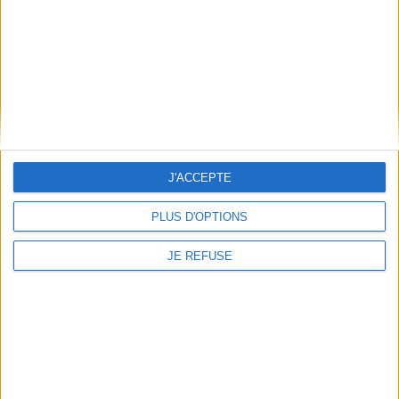
Découvrez nos Newsletters Mollat !
JE M'INSCRIS
Informations pratiques
J'ACCEPTE
Conditions d'utilisation du site
Qui sommes-nous
PLUS D'OPTIONS
Mentions Légales
Frais de port & Livraison
JE REFUSE
Conditions Générales de Vente
À votre service
Offres d'emploi
Offres Partenaires
À découvrir