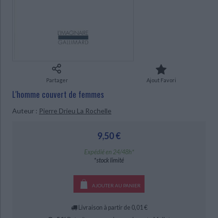
Ecologie - Environnement
Danse
Religions - Spiritualités
Bibliothèque de la Pléiade
Critique et histoire littéraire
Histoire de France
Biographies historiques
Classiques scolaires
Littérature ancienne et médiévale
Histoire - Généralités
Histoire des pays
Littérature de voyage
Audio - Livres lus
Histoire ancienne
Géographie
Littérature en version originale
Humour
CHARGEMENT...
Culture scientifique
Partager
Ajout Favori
L'homme couvert de femmes
Auteur :
Pierre Drieu La Rochelle
9,50 €
Expédié en 24/48h*
*stock limité
AJOUTER AU PANIER
Livraison à partir de 0,01 €