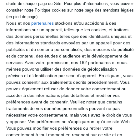
dès le début à tout ce qui lui paraît stérile au fond d'une telle liaison, ce
débauché s'enfonce dans une méditation sur l'amour où se joignent la
raison et la mystique, qui à la fin l'entraînent, vers le mariage peut-être, loin
de cette maison où l'opprimait un des trop nombreux exemples de la
Nous et nos
partenaires
stockons et/ou accédons à des
misère sexuelle de ce temps.
informations sur un appareil, telles que les cookies, et traitons
des données personnelles telles que des identifiants uniques et
Contenus Mollat en relation
des informations standards envoyées par un appareil pour des
publicités et du contenu personnalisés, des mesures de publicité
et de contenu, des études d'audience et le développement de
Dossiers
services.
Avec votre permission, nos 162 partenaires et nous-
mêmes pouvons utiliser des données de géolocalisation
précises et d’identification par scan d'appareil. En cliquant, vous
pouvez consentir aux traitements décrits précédemment. Vous
pouvez également refuser de donner votre consentement ou
accéder à des informations plus détaillées et modifier vos
préférences avant de consentir.
Veuillez noter que certains
traitements de vos données personnelles peuvent ne pas
nécessiter votre consentement, mais vous avez le droit de vous
y opposer. Vos préférences ne s'appliqueront qu’à ce site Web.
Vous pouvez modifier vos préférences ou retirer votre
consentement à tout moment en revenant sur ce site et en