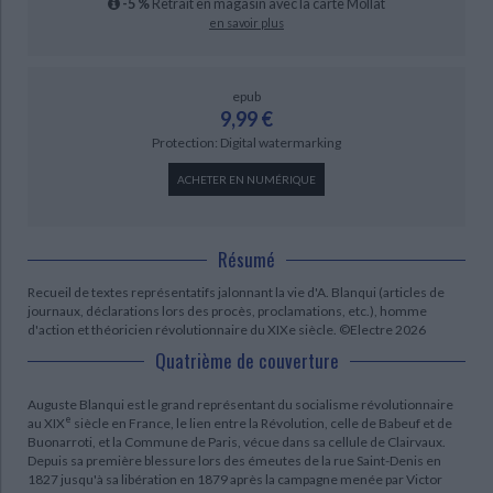
-5 %
Retrait en magasin avec la carte Mollat
en savoir plus
epub
9,99 €
Protection: Digital watermarking
ACHETER EN NUMÉRIQUE
Résumé
Recueil de textes représentatifs jalonnant la vie d'A. Blanqui (articles de
journaux, déclarations lors des procès, proclamations, etc.), homme
d'action et théoricien révolutionnaire du XIXe siècle. ©Electre 2026
Quatrième de couverture
Auguste Blanqui est le grand représentant du socialisme révolutionnaire
e
au XIX
siècle en France, le lien entre la Révolution, celle de Babeuf et de
Buonarroti, et la Commune de Paris, vécue dans sa cellule de Clairvaux.
Depuis sa première blessure lors des émeutes de la rue Saint-Denis en
1827 jusqu'à sa libération en 1879 après la campagne menée par Victor