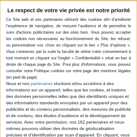
Hugo et Georges Clemenceau, il a tout mené de front, fondé des sociétés
secrètes, créé des journaux, monté des insurrections, instruit la jeunesse
Le respect de votre vie privée est notre priorité
révolutionnaire parisienne. Et il a pourtant trouvé le temps d'écrire, en
particulier pendant les longues années de prison - la moitié de sa vie. On
trouvera ici présentés des proclamations, des extraits de sa défense lors
de ses procès, des articles, des lettres, des textes théoriques et
polémiques, et deux classiques :
Instructions pour une prise d'armes
, et
L'Éternité par les astres.
«Le peuple est muet, il végète loin des hautes régions où se règlent ses
destinées. Lorsque, par hasard, la tribune ou la presse laissent échapper
quelques paroles de pitié sur sa misère, on se hâte de leur imposer silence
au nom de la sûreté publique, qui défend de toucher à ces questions
brûlantes, ou bien on crie à l'anarchie. Et puis, quand il s'est fait un grand
silence, on dit : Voyez, la France est heureuse, elle est paisible, l'ordre
règne !»
Nous et nos
partenaires
stockons et/ou accédons à des
informations sur un appareil, telles que les cookies, et traitons
Contenus Mollat en relation
des données personnelles telles que des identifiants uniques et
des informations standards envoyées par un appareil pour des
publicités et du contenu personnalisés, des mesures de publicité
Sélections de livres
et de contenu, des études d'audience et le développement de
services.
Avec votre permission, nos 162 partenaires et nous-
Sciences humaines - Histoire
Philosophie
Historique
Armée
mêmes pouvons utiliser des données de géolocalisation
précises et d’identification par scan d'appareil. En cliquant, vous
Les XX ans de la fabrique