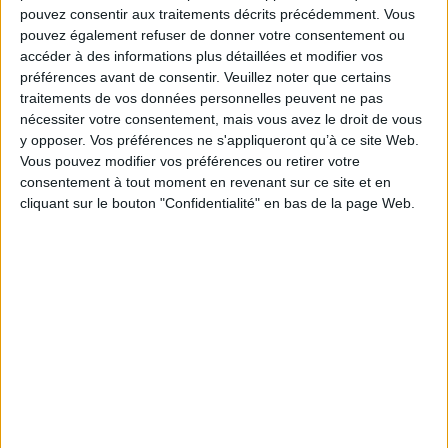
pouvez consentir aux traitements décrits précédemment. Vous
À l'occasion des vingt ans des éditions la fabrique, (re)découvrez
vingt ouvrages phares de leur catalogue qui constituent une partie
pouvez également refuser de donner votre consentement ou
de notre Bibliothèque Idéale des Sciences Humaines.
accéder à des informations plus détaillées et modifier vos
préférences avant de consentir.
Veuillez noter que certains
traitements de vos données personnelles peuvent ne pas
nécessiter votre consentement, mais vous avez le droit de vous
y opposer. Vos préférences ne s'appliqueront qu’à ce site Web.
Vous pouvez modifier vos préférences ou retirer votre
consentement à tout moment en revenant sur ce site et en
cliquant sur le bouton "Confidentialité" en bas de la page Web.
une
L'imaginaire de la
st,
Commune
Les années 10
val
Auteur :
Kristin Ross
Aute
Auteur :
Nathalie
e
Quintane
Éditeur :
la Fabrique
Éd
Éditeur :
la Fabrique
14,00 €
que
13,00 €