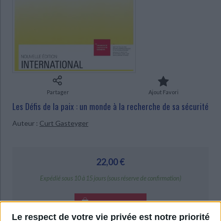
Ecologie - Environnement
Danse
Religions - Spiritualités
Bibliothèque de la Pléiade
Critique et histoire littéraire
CHARGEMENT...
Histoire de France
Biographies historiques
Classiques scolaires
Littérature ancienne et médiévale
Histoire - Généralités
Histoire des pays
Littérature de voyage
Audio - Livres lus
Histoire ancienne
Géographie
Littérature en version originale
Humour
Culture scientifique
Partager
Ajout Favori
Les Défis de la paix : un monde à la recherche de sa sécurité
Auteur :
Curt Gasteyger
22,00 €
Expédié sous 10 à 15 jours (sous réserve de confirmation)
AJOUTER AU PANIER
Le respect de votre vie privée est notre priorité