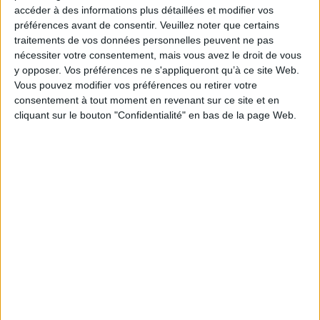
Auteur(s) :
Auteur :
Curt Gasteyger
accéder à des informations plus détaillées et modifier vos
préférences avant de consentir.
Veuillez noter que certains
Éditeur(s) :
PUF
traitements de vos données personnelles peuvent ne pas
Collection(s) :
Publications de l'Institut universitaire des hautes études
nécessiter votre consentement, mais vous avez le droit de vous
internationales de Genève
y opposer. Vos préférences ne s'appliqueront qu’à ce site Web.
Contributeur(s) :
Traducteur : Catherine Guicherd
Vous pouvez modifier vos préférences ou retirer votre
Série(s) :
Non précisé.
consentement à tout moment en revenant sur ce site et en
cliquant sur le bouton "Confidentialité" en bas de la page Web.
ISBN :
Non précisé.
EAN13 :
9782130399179
Reliure :
Broché
Pages :
256
Hauteur: 24.0 cm / Largeur 16.0 cm
Épaisseur: 1.3 cm
Poids: 380 g
Découvrez nos Newsletters Mollat !