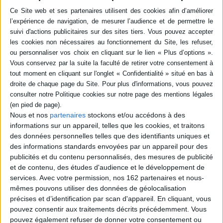
Livraison à partir de 0,01 €
-5 %
Retrait en magasin avec la carte Mollat
en savoir plus
epub
10,99 €
Protection: Aucune
ACHETER EN NUMÉRIQUE
Nous et nos
partenaires
stockons et/ou accédons à des
informations sur un appareil, telles que les cookies, et traitons
Résumé
des données personnelles telles que des identifiants uniques et
des informations standards envoyées par un appareil pour des
La volonté de paix se trouve confrontée à un triple défi : la croissance
publicités et du contenu personnalisés, des mesures de publicité
ininterrompue des arsenaux, l'échec quasi total des efforts de
désarmement et le risque de résignation qui est la conséquence des deux
et de contenu, des études d'audience et le développement de
premiers. ©Electre 2026
services.
Avec votre permission, nos 162 partenaires et nous-
Fiche Technique
mêmes pouvons utiliser des données de géolocalisation
précises et d’identification par scan d'appareil. En cliquant, vous
Paru le :
06/11/1992
pouvez consentir aux traitements décrits précédemment. Vous
Thématique :
Actualité politique internationale
pouvez également refuser de donner votre consentement ou