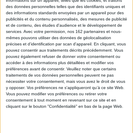
informations sur un appareil, telles que les cookies, et traitons
»... Enfin, au regard de leur insertion croissante dans les mécanismes
des données personnelles telles que des identifiants uniques et
internationaux, il s'interroge sur la place et le rôle de ces acteurs, au sein
des processus de décomposition/recomposition d'un monde globalisé.
des informations standards envoyées par un appareil pour des
publicités et du contenu personnalisés, des mesures de publicité
et de contenu, des études d'audience et le développement de
Contenus Mollat en relation
services.
Avec votre permission, nos 162 partenaires et nous-
mêmes pouvons utiliser des données de géolocalisation
précises et d’identification par scan d'appareil. En cliquant, vous
Dossiers
pouvez consentir aux traitements décrits précédemment. Vous
pouvez également refuser de donner votre consentement ou
accéder à des informations plus détaillées et modifier vos
préférences avant de consentir.
Veuillez noter que certains
traitements de vos données personnelles peuvent ne pas
nécessiter votre consentement, mais vous avez le droit de vous
y opposer. Vos préférences ne s'appliqueront qu’à ce site Web.
Vous pouvez modifier vos préférences ou retirer votre
consentement à tout moment en revenant sur ce site et en
cliquant sur le bouton "Confidentialité" en bas de la page Web.