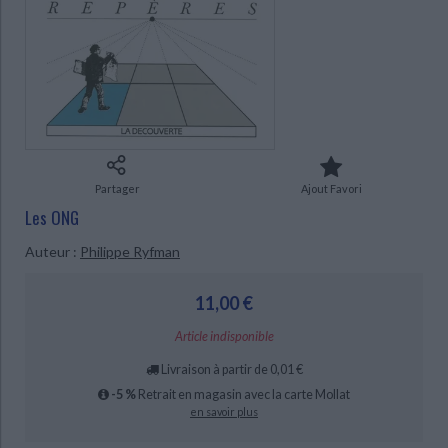
Ecologie - Environnement
Danse
Religions - Spiritualités
Bibliothèque de la Pléiade
Critique et histoire littéraire
Histoire de France
Biographies historiques
Classiques scolaires
Littérature ancienne et médiévale
Histoire - Généralités
Histoire des pays
Littérature de voyage
Audio - Livres lus
CHARGEMENT...
Histoire ancienne
Géographie
Littérature en version originale
Humour
Culture scientifique
Partager
Ajout Favori
Les ONG
Auteur :
Philippe Ryfman
11,00 €
Article indisponible
Livraison à partir de 0,01 €
-5 %
Retrait en magasin avec la carte Mollat
en savoir plus