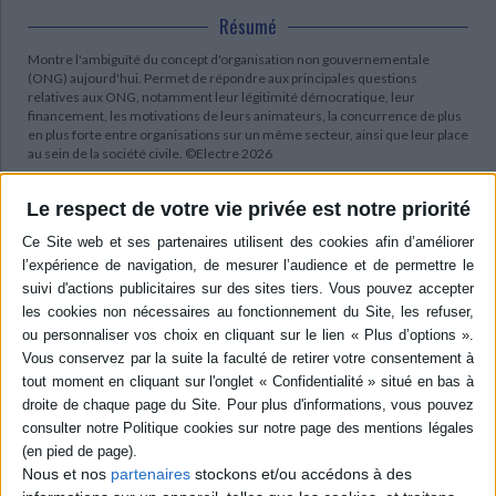
Résumé
Montre l'ambiguïté du concept d'organisation non gouvernementale
(ONG) aujourd'hui. Permet de répondre aux principales questions
relatives aux ONG, notamment leur légitimité démocratique, leur
financement, les motivations de leurs animateurs, la concurrence de plus
en plus forte entre organisations sur un même secteur, ainsi que leur place
au sein de la société civile. ©Electre 2026
Quatrième de couverture
Le respect de votre vie privée est notre priorité
Les ONG
Les organisations non gouvernementales (ONG) sont très présentes dans
l'actualité mondiale, mais finalement assez mal connues. Les
dénonciations souvent caricaturales ou les hagiographies sans nuances
dont elles sont fréquemment l'objet ne facilitent guère la tâche de celui qui
veut essayer de comprendre. D'autant que si la littérature sur les ONG est
abondante, la recherche demeure encore bien lacunaire.
Ce livre s'efforce donc, après avoir montré l'inscription des ONG dans une
histoire déjà longue, de souligner l'ambiguïté du concept, laquelle n'est
nullement contradictoire avec un fort activisme, investissant
continuellement des champs nouveaux. Il permet de répondre aux
principales questions : financement, motivations de leurs animateurs,
construction d'une identité collective, concurrence entre organisations,
Nous et nos
partenaires
stockons et/ou accédons à des
professionalisation, légitimité, transparence, place dans la « société civile