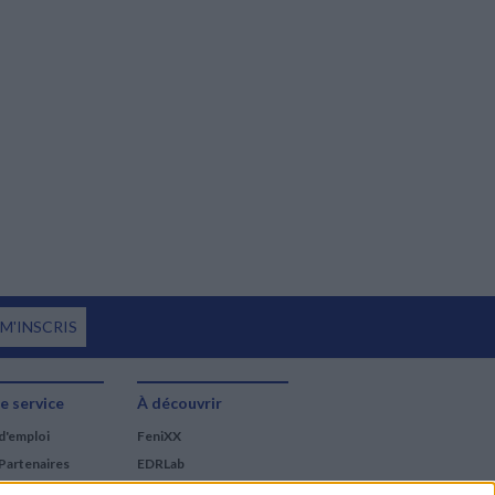
 M'INSCRIS
e service
À découvrir
d'emploi
FeniXX
Partenaires
EDRLab
RetroNews