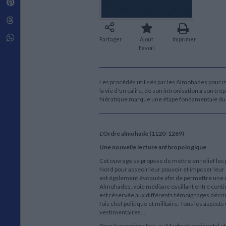
Pinterest
Techniques de construction
SCIENCE FICTION ET FANTASY
Vie familiale
Disciplines paramédicales
Matériaux de l’architecture
Littérature SF et Fantasy
Threads
Ouvrages Généraux
Urbanisme
SOCIOLOGIE
Sociologie générale
Whatsapp
Partager
Ajout
Imprimer
Travail social
Favori
Santé et société
ETHNOLOGIE
Les procédés utilisés par les Almohades pour im
Anthropologie
la vie d'un calife, de son intronisation à son 
Ethnologie par pays
hiératique marque une étape fondamentale du p
L'Ordre almohade (1120-1269)
Une nouvelle lecture anthropologique
Cet ouvrage se propose de mettre en relief le
Nord pour asseoir leur pouvoir et imposer leur
est également évoquée afin de permettre une co
Almohades, voie médiane oscillant entre contin
est réservée aux différents témoignages décrivant
fois chef politique et militaire. Tous les aspects
vestimentaires...
Pour la première fois, au Maghreb occidental et