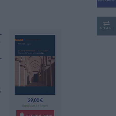
Mes Alertes
Antiquité
Mythologies
GÉOGRAPHIE
Géographie - Démographie -
Territoire
Mollat Pro
CULTURE SCIENTIFIQUE
Essais scientifique
e
Astronomie
,
es
29,00 €
Expédié en 5 à 7 jours.
AJOUTER AU PANIER