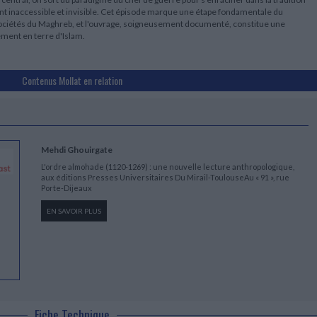
ent inaccessible et invisible. Cet épisode marque une étape fondamentale du
 sociétés du Maghreb, et l'ouvrage, soigneusement documenté, constitue une
ment en terre d'Islam.
Contenus Mollat en relation
Mehdi Ghouirgate
L'ordre almohade (1120-1269) : une nouvelle lecture anthropologique,
aux éditions Presses Universitaires Du Mirail-ToulouseAu « 91 », rue
Porte-Dijeaux
EN SAVOIR PLUS
Fiche Technique