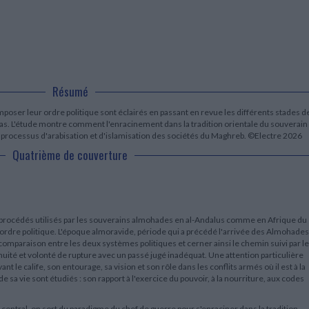
LITTÉRATURE DE VOYAGE
Dictionnaires Français
Histoire moderne
Relations et politiques
internationales
Dictionnaires Bilingues
Récits des voyageurs et des
Histoire contemporaine
explorateurs
Sécurité nationale - Défense
Langues universitaires -
BIOGRAPHIES HISTORIQUES
Dictionnaires et méthodes
ECOLOGIE - ENVIRONNEMENT
Biographies historiques
Méthodes Langues Grand public
Ecologie
Français langues étrangères
HISTOIRE - GÉNÉRALITÉS
Résumé
Historiographie
Etudes historiques
poser leur ordre politique sont éclairés en passant en revue les différents stades d
trépas. L'étude montre comment l'enracinement dans la tradition orientale du souverain
Généalogie - Héraldique
rocessus d'arabisation et d'islamisation des sociétés du Maghreb. ©Electre 2026
Franc-maçonnerie
Quatrième de couverture
s procédés utilisés par les souverains almohades en al-Andalus comme en Afrique du
 ordre politique. L'époque almoravide, période qui a précédé l'arrivée des Almohades
mparaison entre les deux systèmes politiques et cerner ainsi le chemin suivi par l
uité et volonté de rupture avec un passé jugé inadéquat. Une attention particulière
 le calife, son entourage, sa vision et son rôle dans les conflits armés où il est à la
 de sa vie sont étudiés : son rapport à l'exercice du pouvoir, à la nourriture, aux codes
 central, on sort du paradigme du chef de guerre pour s'enraciner dans la tradition