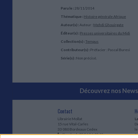
Paru le :
28/11/2014
Thématique :
Histoire générale Afrique
Auteur(s) :
Auteur :
Mehdi Ghouirgate
Éditeur(s) :
Presses universitaires du Midi
Collection(s) :
Tempus
Contributeur(s) :
Préfacier : Pascal Buresi
Série(s) :
Non précisé.
Découvrez nos Newsl
Contact
H
Librairie Mollat
La
15 rue Vital-Carles
Du
33 080 Bordeaux Cedex
l
Standard :
05 56 56 40 40
Jo