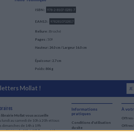
ISBN :
978-2-8107-0281-7
EAN13 :
9782810702817
Reliure :
Broché
Pages :
509
Hauteur: 24.0 cm / Largeur 16.0 cm
Épaisseur: 2.7 cm
Poids: 806 g
etters Mollat !
JE
oraires
Informations
À votr
pratiques
 librairie Mollat vous accueille
Offres 
 lundi au samedi de 10h à 20h et tous
Conditions d'utilisation
es dimanches de 14h à 19h
Offres 
du site
urs fériés : de 11h à 19h* excepté le