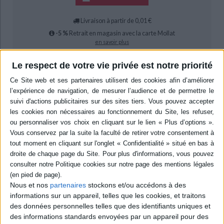
Livraison à partir de 0,01 €
-5 %
Retrait en magasin avec la carte Mollat
en savoir plus
Le respect de votre vie privée est notre priorité
Résumé
Les liens complexes et diversifiés entretenus par le christianisme avec la
guerre et avec la paix sont éclairés dans une perspective historique.
Qu'elle justifie la guerre, soit combattue ou serve la paix, le rôle de la
religion chrétienne ne peut être réduite à son positionnement doctrinal ou
politique face aux conflits et à leur réglement : elle est un recours matériel,
moral et spirituel. ©Electre 2026
Quatrième de couverture
Faisant de la paix une vertu évangélique, le christianisme a cependant
aussi entretenu au cours de son histoire des rapports ambivalents avec la
guerre, un phénomène de violence et d'affrontement, réglé ou non,
Nous et nos
partenaires
stockons et/ou accédons à des
commun à toutes les sociétés : des chrétiens se sont battus au nom de
informations sur un appareil, telles que les cookies, et traitons
Dieu ; des clercs ont béni et accompagné les armées ; des papes ont appelé
des données personnelles telles que des identifiants uniques et
à la croisade ; des théologiens ont défini ce que devait être la guerre juste,
le
jus ad bellum.
En même temps, les Églises ont cherché à imposer des
des informations standards envoyées par un appareil pour des
règles aux guerriers pour contenir leur violence, depuis la Paix de Dieu