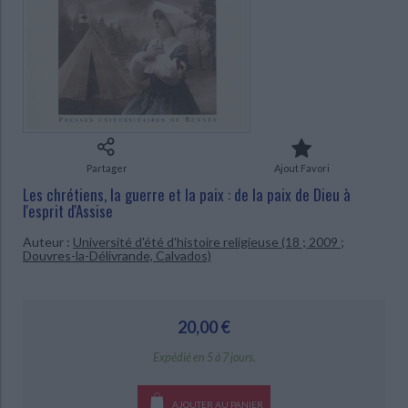
Ecologie - Environnement
Danse
Religions - Spiritualités
Bibliothèque de la Pléiade
Critique et histoire littéraire
Histoire de France
Biographies historiques
Classiques scolaires
Littérature ancienne et médiévale
Histoire - Généralités
Histoire des pays
CHARGEMENT...
Littérature de voyage
Audio - Livres lus
Histoire ancienne
Géographie
Littérature en version originale
Humour
Culture scientifique
Partager
Ajout Favori
Les chrétiens, la guerre et la paix : de la paix de Dieu à
l'esprit d'Assise
Auteur :
Université d'été d'histoire religieuse (18 ; 2009 ;
Douvres-la-Délivrande, Calvados)
20,00 €
Expédié en 5 à 7 jours.
AJOUTER AU PANIER