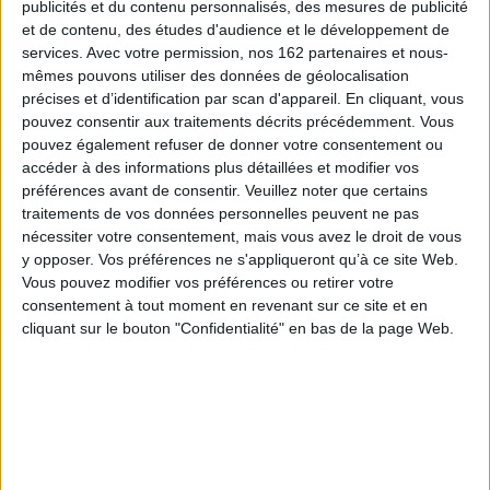
publicités et du contenu personnalisés, des mesures de publicité
jusqu'au respect du droit, le
jus in bello.
Elles ont aussi proposé leurs
et de contenu, des études d'audience et le développement de
arbitrages aux belligérants et souvent prôné la paix - en affirmant ainsi
services.
Avec votre permission, nos 162 partenaires et nous-
aujourd'hui la nécessité du dialogue inter-religieux, ce que traduit l'esprit
de la rencontre d'Assise (1986). Il convient alors d'explorer, dans une
mêmes pouvons utiliser des données de géolocalisation
perspective historique, sur la longue durée, ces liens complexes,
précises et d’identification par scan d'appareil. En cliquant, vous
diversifiés et évolutifs que le christianisme a noués avec la guerre et avec
pouvez consentir aux traitements décrits précédemment. Vous
la paix et qu'une typologie sommaire peut éclairer.
pouvez également refuser de donner votre consentement ou
L'étude de la religion du temps de guerre, des justifications religieuses des
accéder à des informations plus détaillées et modifier vos
conflits et des évolutions vers le pacifisme chrétien révèle des figures, des
préférences avant de consentir.
Veuillez noter que certains
discours et des images. Les premières, depuis les moines-soldats
traitements de vos données personnelles peuvent ne pas
jusqu'aux papes, illustrent les différents types de confrontation vécus par
des hommes d'Église ou des fidèles, pris entre leur foi et leurs intérêts. À
nécessiter votre consentement, mais vous avez le droit de vous
travers les discours apparaissent les argumentaires théologiques ou plus
y opposer. Vos préférences ne s'appliqueront qu’à ce site Web.
temporels des chrétiens pour soutenir, condamner ou déplorer les
Vous pouvez modifier vos préférences ou retirer votre
guerres. Les images, enfin, sont porteuses des systèmes de
consentement à tout moment en revenant sur ce site et en
représentations qui fondent ou légitiment des engagements en faveur de
la guerre ou de la paix. Ce sont autant d'études de cas qui expriment cette
cliquant sur le bouton "Confidentialité" en bas de la page Web.
ambivalence fondamentale du christianisme vis-à-vis des réalités
humaines, et ses tentatives pour la dépasser.
Fiche Technique
Paru le :
05/04/2012
Thématique :
Socio-anthropologie des religions, Dialogue inter-religieux
Auteur(s) :
Auteur :
Université d'été d'histoire religieuse (18 ; 2009 ;