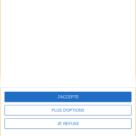
Découvrez nos Newsletters Mollat !
JE M'INSCRIS
Informations pratiques
Conditions d'utilisation du site
Qui sommes-nous
Mentions Légales
Frais de port & Livraison
Conditions Générales de Vente
À votre service
J'ACCEPTE
Offres d'emploi
Offres Partenaires
PLUS D'OPTIONS
À découvrir
JE REFUSE
FeniXX
EDRLab