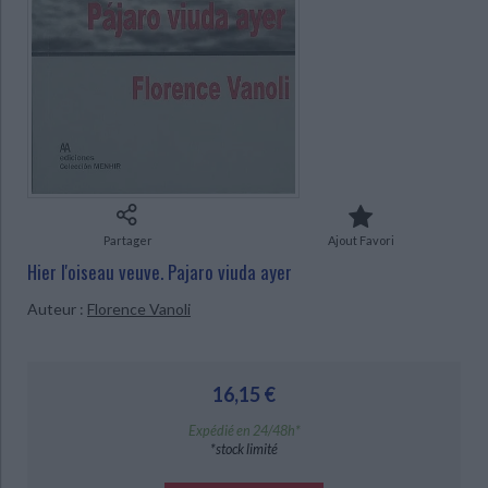
Ecologie - Environnement
Danse
Religions - Spiritualités
Bibliothèque de la Pléiade
Critique et histoire littéraire
Histoire de France
Biographies historiques
Classiques scolaires
Littérature ancienne et médiévale
Histoire - Généralités
Histoire des pays
Littérature de voyage
Audio - Livres lus
CHARGEMENT...
Histoire ancienne
Géographie
Littérature en version originale
Humour
Culture scientifique
Partager
Ajout Favori
Hier l'oiseau veuve. Pajaro viuda ayer
Auteur :
Florence Vanoli
16,15 €
Expédié en 24/48h*
*stock limité