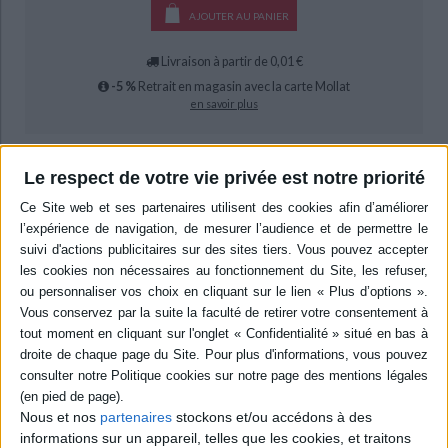
AJOUTER AU PANIER
Livraison à partir de 0,01 €
-5 %
Retrait en magasin avec la carte Mollat
en savoir plus
Résumé
Le respect de votre vie privée est notre priorité
Recueil de poèmes qui renouvelle le langage poétique par des trouvailles
métaphoriques et syntaxiques. F. Vanoli n'hésite pas à mélanger les genres
et suit ses propres règles en matière de langage. ©Electre 2026
Quatrième de couverture
Pájaro viuda ayer
está escrito en esa habitación donde el verso, sometido a
un movimiento cambiante, hará del lector ese "hombre solo que camina
mordiendo el cielo." Un lector que deberá decidir, desde su propio aliento,
qué rumbo tomar en este itinerario que partiendo del ayer le permitirá, por
qué no, encaminarse hacia un mañana incierto, desconocido, tan
desconocido "que devora".
Nous et nos
partenaires
stockons et/ou accédons à des
informations sur un appareil, telles que les cookies, et traitons
Contenus Mollat en relation