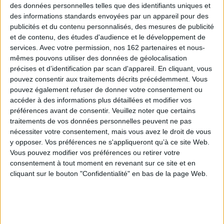
des données personnelles telles que des identifiants uniques et
des informations standards envoyées par un appareil pour des
publicités et du contenu personnalisés, des mesures de publicité
Événements
et de contenu, des études d'audience et le développement de
services.
Avec votre permission, nos 162 partenaires et nous-
mêmes pouvons utiliser des données de géolocalisation
précises et d’identification par scan d'appareil. En cliquant, vous
pouvez consentir aux traitements décrits précédemment. Vous
pouvez également refuser de donner votre consentement ou
accéder à des informations plus détaillées et modifier vos
préférences avant de consentir.
Veuillez noter que certains
traitements de vos données personnelles peuvent ne pas
nécessiter votre consentement, mais vous avez le droit de vous
y opposer. Vos préférences ne s'appliqueront qu’à ce site Web.
Vous pouvez modifier vos préférences ou retirer votre
consentement à tout moment en revenant sur ce site et en
cliquant sur le bouton "Confidentialité" en bas de la page Web.
Florence Vanoli 2
Du 01/03/2016 au 01/03/2016
Pierre d'attente / Piedra saliente, aux éditions Arte Activo Poésie-
performanceDans les salons Albert Mollat