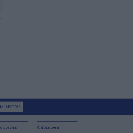
Éditeur :
Editions
8
Le Contrepoint
22,90 €
 M'INSCRIS
e service
À découvrir