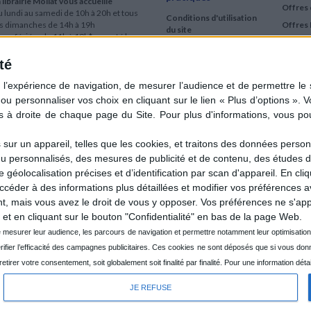
 librairie Mollat vous accueille
Offres 
 lundi au samedi de 10h à 20h et tous
Conditions d'utilisation
es dimanches de 14h à 19h
Offres 
du site
urs fériés : de 11h à 19h* excepté le
Qui sommes-nous
r mai, le 25 décembre et le 1er janvier
Si le jour férié est un dimanche, de 14h
té
Mentions Légales
 19h
Frais de port & Livraison
 clic et collecte est ouvert
Conditions Générales
 lundi au samedi de 9h30 à 20h et tous
de Vente
es dimanches de 14h à 19h
ur fériés : tous les jours fériés de 11h à
9h* excepté le 1er mai, le 25 décembre
ur un appareil, telles que les cookies, et traitons des données personn
 le 1er janvier
nu personnalisés, des mesures de publicité et de contenu, des études 
Si le jour férié est un dimanche de 14h à
éolocalisation précises et d’identification par scan d'appareil. En cl
9h
der à des informations plus détaillées et modifier vos préférences av
ir le détail des horaires & accès
 mais vous avez le droit de vous y opposer. Vos préférences ne s'app
et en cliquant sur le bouton "Confidentialité" en bas de la page Web.
JE REFUSE
CRÉÉ PA