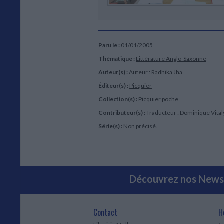
Éditeur :
Editions
8,40 €
22,90 €
22,90 €
Le Contrepoint
22,90 €
CHARGEME
Paru le :
01/01/2005
Thématique :
Littérature Anglo-Saxonne
Auteur(s) :
Auteur :
Radhika Jha
Éditeur(s) :
Picquier
Collection(s) :
Picquier poche
Contributeur(s) :
Traducteur : Dominique Vita
Série(s) :
Non précisé.
Découvrez nos Newsl
Contact
H