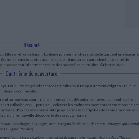
LITTÉRATURE DE VOYAGE
Dictionnaires Français
Histoire moderne
Relations et politiques
internationales
Dictionnaires Bilingues
Récits des voyageurs et des
Histoire contemporaine
explorateurs
Sécurité nationale - Défense
Langues universitaires -
BIOGRAPHIES HISTORIQUES
CHARGEMENT...
Dictionnaires et méthodes
ECOLOGIE - ENVIRONNEMENT
Biographies historiques
Méthodes Langues Grand public
Ecologie
Français langues étrangères
HISTOIRE - GÉNÉRALITÉS
Historiographie
Résumé
Etudes historiques
a. Elle se retrouve dans la banlieue parisienne, chez son oncle qui tient une épicerie
Généalogie - Héraldique
fortunes, succès professionnel et oubli, dans un parcours chaotique semé de
Franc-maçonnerie
que son odorat lui permet de faire des merveilles en cuisine. ©Electre 2026
Quatrième de couverture
a, Lîla quitte les grands espaces africains pour un appartement exigu en banlieue
ne indienne comme elle.
e prend un nouveau cours, riche en rencontres déroutantes - avec pour seul repère la
ns l'art culinaire et qui, peu à peu, colorera les moindres moments et émotions de so
d'arômes, d'épices et de sensualité jusque dans les péripéties de sa vie amoureuse. E
 la clé d'une nouvelle découverte de soi et du monde.
beauté, ses mirages, ses pièges, avec un regard décalé, celui de l'autre, l'étranger, qui aimerai
ty,
Le Figaro littéraire
)
crivain n'avait réussi à explorer avec autant de maestria le monde méconnu des effluves.»