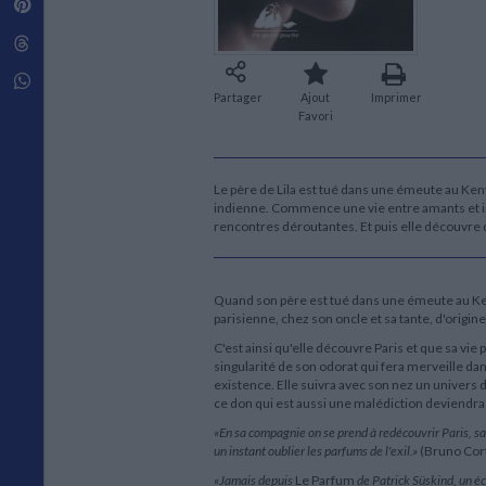
Pinterest
Techniques de construction
SCIENCE FICTION ET FANTASY
Vie familiale
Disciplines paramédicales
Matériaux de l’architecture
Littérature SF et Fantasy
Threads
Ouvrages Généraux
Urbanisme
SOCIOLOGIE
Sociologie générale
Whatsapp
Partager
Ajout
Imprimer
Travail social
Favori
Santé et société
ETHNOLOGIE
Anthropologie
Le père de Lila est tué dans une émeute au Keny
Ethnologie par pays
indienne. Commence une vie entre amants et in
rencontres déroutantes. Et puis elle découvre 
Quand son père est tué dans une émeute au Keny
parisienne, chez son oncle et sa tante, d'origi
C'est ainsi qu'elle découvre Paris et que sa vi
singularité de son odorat qui fera merveille da
existence. Elle suivra avec son nez un univers 
ce don qui est aussi une malédiction deviendra
«En sa compagnie on se prend à redécouvrir Paris, sa 
un instant oublier les parfums de l'exil.»
(Bruno Cor
«Jamais depuis
Le Parfum
de Patrick Süskind, un é