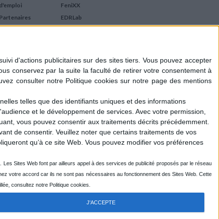
d'emploi
FeniXX
Partenaires
EDRLab
RetroNews
BnF : portail des métiers
du livre
Cercle de la librairie
Les chèques cadeaux
Mollat
elles telles que des identifiants uniques et des informations
d'audience et le développement de services.
Avec votre permission,
iquant, vous pouvez consentir aux traitements décrits précédemment.
ant de consentir.
Veuillez noter que certains traitements de vos
liqueront qu’à ce site Web. Vous pouvez modifier vos préférences
J'ACCEPTE
R
ENOVALP
- DESIGN DU LOGOTYPE : EMMANUEL GUIHO