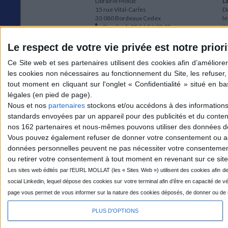
Librairie Mollat
La
15 rue Vital-Carles
Du
33 080 Bordeaux Cedex
l
Standard :
05 56 56 40 40
Jo
Service client mollat.com :
05 56 56 40
1e
83
* 
Le respect de votre vie privée est notre priori
Contactez-nous
à
Le
du
l
Jo
1
Nous et nos
partenaires
stockons et/ou accédons à des informations s
et
standards envoyées par un appareil pour des publicités et du conte
* 
nos 162 partenaires et nous-mêmes pouvons utiliser des données de g
1
Vous pouvez également refuser de donner votre consentement ou accé
Vo
données personnelles peuvent ne pas nécessiter votre consentement,
ou retirer votre consentement à tout moment en revenant sur ce site 
Mollat sur les réseaux
PLUS D'OPTIONS
© 2026 MOLLAT