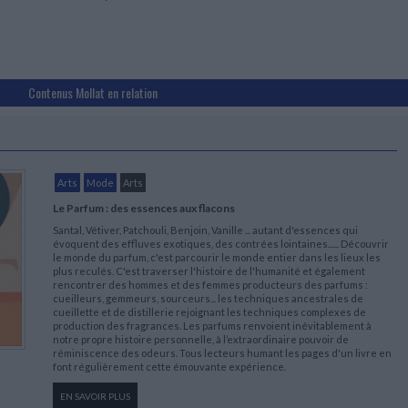
Contenus Mollat en relation
Arts
Mode
Arts
Le Parfum : des essences aux flacons
Santal, Vétiver, Patchouli, Benjoin, Vanille ... autant d'essences qui
évoquent des effluves exotiques, des contrées lointaines...... Découvrir
le monde du parfum, c'est parcourir le monde entier dans les lieux les
plus reculés. C'est traverser l'histoire de l'humanité et également
rencontrer des hommes et des femmes producteurs des parfums :
cueilleurs, gemmeurs, sourceurs... les techniques ancestrales de
cueillette et de distillerie rejoignant les techniques complexes de
production des fragrances. Les parfums renvoient inévitablement à
notre propre histoire personnelle, à l’extraordinaire pouvoir de
réminiscence des odeurs. Tous lecteurs humant les pages d'un livre en
font régulièrement cette émouvante expérience.
EN SAVOIR PLUS