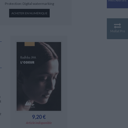
Mes Alertes
Antiquité
Protection: Digital watermarking
Mythologies
ACHETER EN NUMÉRIQUE
GÉOGRAPHIE
Géographie - Démographie -
Territoire
Mollat Pro
CULTURE SCIENTIFIQUE
Essais scientifique
Astronomie
n
t
t
9,20 €
Article indisponible