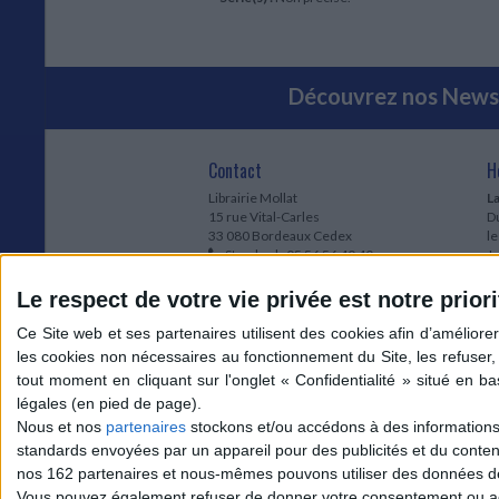
Découvrez nos Newsl
Contact
H
Librairie Mollat
La
15 rue Vital-Carles
Du
33 080 Bordeaux Cedex
l
Standard :
05 56 56 40 40
Jo
Service client mollat.com :
05 56 56 40
1e
83
* 
Le respect de votre vie privée est notre priori
Contactez-nous
à
Le
du
l
Jo
1
Nous et nos
partenaires
stockons et/ou accédons à des informations s
et
standards envoyées par un appareil pour des publicités et du conte
* 
nos 162 partenaires et nous-mêmes pouvons utiliser des données de g
1
Vous pouvez également refuser de donner votre consentement ou accé