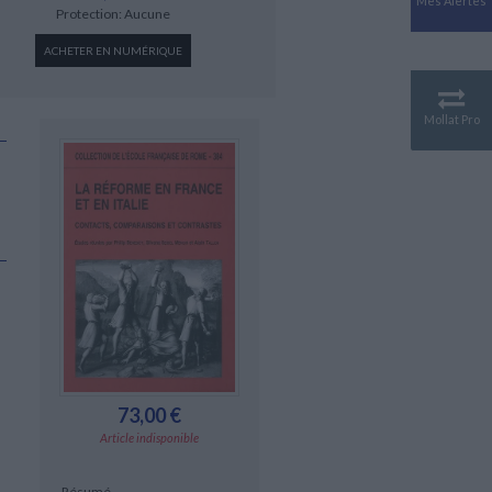
Mes Alertes
Antiquité
Protection: Aucune
Mythologies
ACHETER EN NUMÉRIQUE
GÉOGRAPHIE
Géographie - Démographie -
Territoire
Mollat Pro
CULTURE SCIENTIFIQUE
Essais scientifique
Astronomie
73,00 €
Article indisponible
Résumé