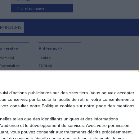
Fiche technique
 M'INSCRIS
e service
À découvrir
d'emploi
FeniXX
Partenaires
EDRLab
RetroNews
BnF : portail des métiers
du livre
Cercle de la librairie
Les chèques cadeaux
Mollat
elles telles que des identifiants uniques et des informations
d'audience et le développement de services.
Avec votre permission,
iquant, vous pouvez consentir aux traitements décrits précédemment.
ant de consentir.
Veuillez noter que certains traitements de vos