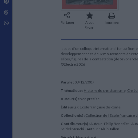
Pinterest
Techniques de construction
SCIENCE FICTION ET FANTASY
Vie familiale
Disciplines paramédicales
Matériaux de l’architecture
Littérature SF et Fantasy
Threads
Ouvrages Généraux
Urbanisme
SOCIOLOGIE
Sociologie générale
Whatsapp
Partager
Ajout
Imprimer
Favori
Travail social
Santé et société
ETHNOLOGIE
Issues d'un colloque international tenu à Rome 
Anthropologie
développement des deux mouvements de réforme
Ethnologie par pays
élites, figures de la contestation (de Savonarole 
©Electre 2026
Paru le :
03/12/2007
Thématique :
Histoire du christianisme, Chrét
Auteur(s) :
Non précisé.
Éditeur(s) :
Ecole française de Rome
Collection(s) :
Collection de l'Ecole française
Contributeur(s) :
Auteur : Philip Benedict - Aut
Seidel Menchi - Auteur : Alain Tallon
Série(s) :
Non précisé.