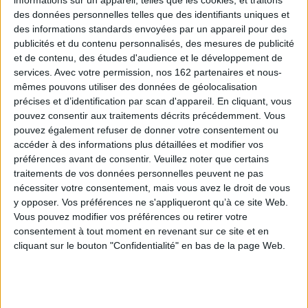
informations sur un appareil, telles que les cookies, et traitons
«Plus influencé par le blues de John Lee Hooker que par les vitupérations
des données personnelles telles que des identifiants uniques et
de NTM, Marc Villard, à qui l'on doit les épatants
rouge est ma couleur
et
des informations standards envoyées par un appareil pour des
Corvette de nuit,
est un conteur d'histoires totalement rock'n'roll.»
publicités et du contenu personnalisés, des mesures de publicité
Yann Plougastel
et de contenu, des études d'audience et le développement de
services.
Avec votre permission, nos 162 partenaires et nous-
mêmes pouvons utiliser des données de géolocalisation
Contenus Mollat en relation
précises et d’identification par scan d'appareil. En cliquant, vous
pouvez consentir aux traitements décrits précédemment. Vous
pouvez également refuser de donner votre consentement ou
Dossiers
accéder à des informations plus détaillées et modifier vos
préférences avant de consentir.
Veuillez noter que certains
traitements de vos données personnelles peuvent ne pas
nécessiter votre consentement, mais vous avez le droit de vous
y opposer. Vos préférences ne s'appliqueront qu’à ce site Web.
Vous pouvez modifier vos préférences ou retirer votre
consentement à tout moment en revenant sur ce site et en
cliquant sur le bouton "Confidentialité" en bas de la page Web.