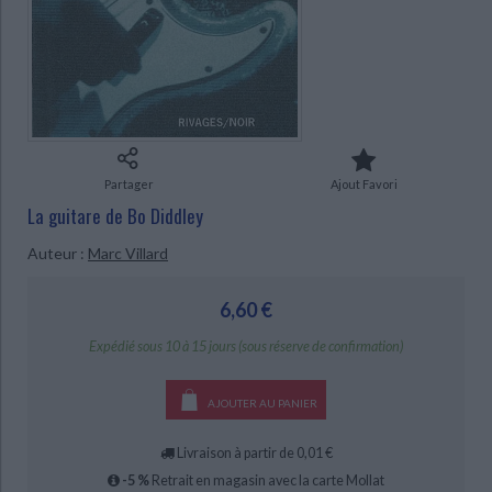
Ecologie - Environnement
Danse
Religions - Spiritualités
Bibliothèque de la Pléiade
Critique et histoire littéraire
Histoire de France
Biographies historiques
Classiques scolaires
Littérature ancienne et médiévale
Histoire - Généralités
Histoire des pays
Littérature de voyage
Audio - Livres lus
CHARGEMENT...
Histoire ancienne
Géographie
Littérature en version originale
Humour
Culture scientifique
Partager
Ajout Favori
La guitare de Bo Diddley
Auteur :
Marc Villard
6,60 €
Expédié sous 10 à 15 jours (sous réserve de confirmation)
AJOUTER AU PANIER
Livraison à partir de 0,01 €
-5 %
Retrait en magasin avec la carte Mollat