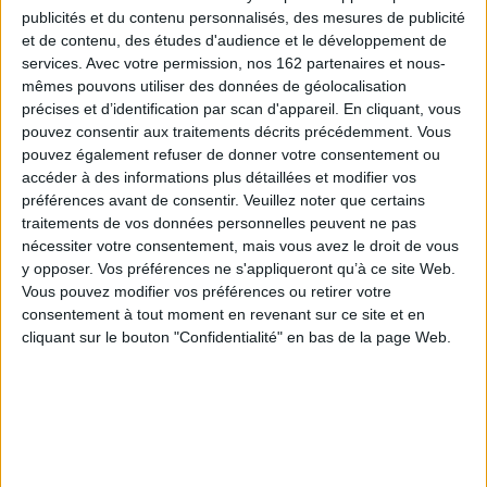
Le christianisme est «une religion d'historien»... L'affirmation, empruntée à
publicités et du contenu personnalisés, des mesures de publicité
Marc Bloch, confère sa cohérence à cette «Couronne monastique». La
et de contenu, des études d'audience et le développement de
portée des sources hagiographiques de la Bretagne ne peut se saisir que
dans le contexte d'une production à l'échelle de la Chrétienté médiévale
services.
Avec votre permission, nos 162 partenaires et nous-
qui permet des rapprochements significatifs. Elle doit être replacée dans
mêmes pouvons utiliser des données de géolocalisation
un réseau d'échanges dont on peut entrevoir ici l'extension. On perçoit
précises et d’identification par scan d'appareil. En cliquant, vous
ainsi l'une des fonctions essentielles de cette littérature destinée à
pouvez consentir aux traitements décrits précédemment. Vous
alimenter les offices et la liturgie que rythment la Règle et le son des
cloches.
pouvez également refuser de donner votre consentement ou
accéder à des informations plus détaillées et modifier vos
Les communications qui s'attachent à faire «entendre» le parfum de la
préférences avant de consentir.
Veuillez noter que certains
langue, au carrefour de l'oral et de l'écrit, mettent l'accent sur les apports
de la linguistique, de l'onomastique ou de la sémantique à notre perception
traitements de vos données personnelles peuvent ne pas
de la culture médiévale. Une série d'études projette un éclairage
nécessiter votre consentement, mais vous avez le droit de vous
renouvelé sur l'histoire religieuse de la Bretagne et des pays celtiques sur
y opposer. Vos préférences ne s'appliqueront qu’à ce site Web.
la longue durée, depuis les origines, durant le haut Moyen Âge, jusqu'au
Vous pouvez modifier vos préférences ou retirer votre
siècle qui vient de s'achever.
consentement à tout moment en revenant sur ce site et en
Plus d'une trentaine d'intervenants aux journées d'études du
CIRDoMoC
cliquant sur le bouton "Confidentialité" en bas de la page Web.
(Centre International de Recherche et de Documentation sur le
Monachisme Celtique) accueillis chaque année depuis 1987 par l'abbaye
de Landévennec ont tenu à présenter au père Marc Simon, en gage de
gratitude à l'occasion de son quatre-vingtième anniversaire, de nouvelles
contributions qui reflètent la diversité des perspectives envisagées lors de
ces sessions.
Fiche Technique