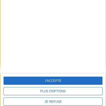
Découvrez nos Newsletters Mollat !
JE M'INSCRIS
Informations pratiques
Conditions d'utilisation du site
Qui sommes-nous
Mentions Légales
Frais de port & Livraison
Conditions Générales de Vente
À votre service
J'ACCEPTE
Offres d'emploi
Offres Partenaires
PLUS D'OPTIONS
À découvrir
JE REFUSE