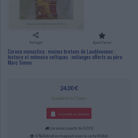
Ecologie - Environnement
Danse
Religions - Spiritualités
Bibliothèque de la Pléiade
Critique et histoire littéraire
Histoire de France
Biographies historiques
Classiques scolaires
Littérature ancienne et médiévale
Histoire - Généralités
Histoire des pays
CHARGEMENT...
Littérature de voyage
Audio - Livres lus
Histoire ancienne
Géographie
Littérature en version originale
Humour
Partager
Ajout Favori
Culture scientifique
Corona monastica : moines bretons de Landévennec :
histoire et mémoire celtiques : mélanges offerts au père
Marc Simon
24,00 €
Expédié en 5 à 7 jours.
AJOUTER AU PANIER
Livraison à partir de 0,01 €
-5 %
Retrait en magasin avec la carte Mollat