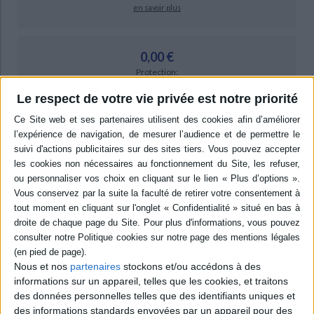
en savoir plus
0,00 €
Protection:
ACHETER EN NUMÉRIQUE
Le respect de votre vie privée est notre priorité
Résumé
Etudes sur le monachisme en pays celtique à travers quelques figures de
saints et quelques abbayes. Aspects linguistiques, philologiques et
littéraires des vies de saints bretons. ©Electre 2026
Quatrième de couverture
Le croisement des démarches spécifiques à l'hagiographie, l'histoire,
l'archéologie, la philologie, la linguistique, concourt à mettre en relief le
rôle joué à travers les siècles par le monachisme (dont Landévennec
Nous et nos
partenaires
stockons et/ou accédons à des
réprésente l'un des foyers éminents en Bretagne) dans les échanges
informations sur un appareil, telles que les cookies, et traitons
culturels et les relations sociales depuis le haut Moyen Âge jusqu'à nos
des données personnelles telles que des identifiants uniques et
jours.
des informations standards envoyées par un appareil pour des