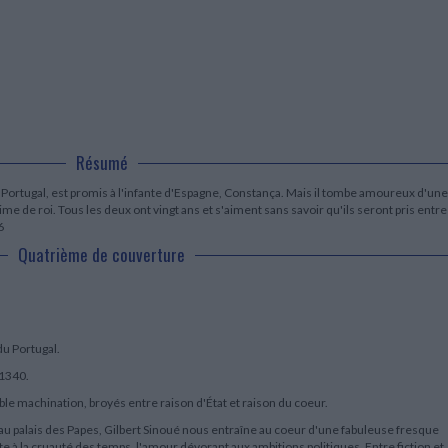
LITTÉRATURE DE VOYAGE
Dictionnaires Français
Histoire moderne
Relations et politiques
internationales
Dictionnaires Bilingues
Récits des voyageurs et des
Histoire contemporaine
explorateurs
Sécurité nationale - Défense
Langues universitaires -
BIOGRAPHIES HISTORIQUES
Dictionnaires et méthodes
ECOLOGIE - ENVIRONNEMENT
Biographies historiques
Méthodes Langues Grand public
Ecologie
Français langues étrangères
HISTOIRE - GÉNÉRALITÉS
Historiographie
Résumé
Etudes historiques
Généalogie - Héraldique
 Portugal, est promis à l'infante d'Espagne, Constança. Mais il tombe amoureux d'une
Franc-maçonnerie
gitime de roi. Tous les deux ont vingt ans et s'aiment sans savoir qu'ils seront pris entre
6
Quatrième de couverture
du Portugal.
 1340.
able machination, broyés entre raison d'État et raison du coeur.
le au palais des Papes, Gilbert Sinoué nous entraîne au coeur d'une fabuleuse fresque
e à la cruauté des temps, l'amour dévorant aux ambitions politiques. Entre fiction et