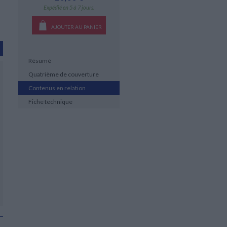
Expédié en 5 à 7 jours.
AJOUTER AU PANIER
Résumé
Quatrième de couverture
Contenus en relation
Fiche technique