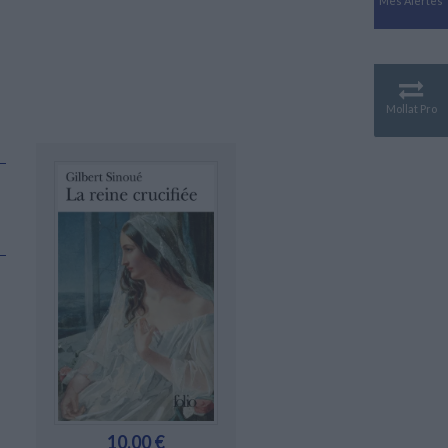
Mes Alertes
Antiquité
Mythologies
GÉOGRAPHIE
Géographie - Démographie -
Territoire
Mollat Pro
CULTURE SCIENTIFIQUE
Essais scientifique
Astronomie
10,00 €