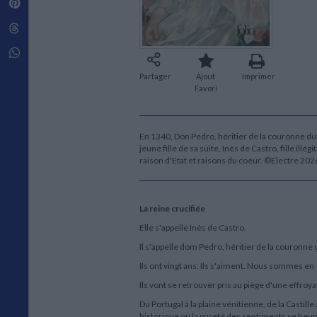
Pinterest
Techniques de construction
SCIENCE FICTION ET FANTASY
Vie familiale
Disciplines paramédicales
Matériaux de l’architecture
Littérature SF et Fantasy
Threads
Ouvrages Généraux
Urbanisme
SOCIOLOGIE
Sociologie générale
Whatsapp
Travail social
Partager
Ajout
Imprimer
Santé et société
Favori
ETHNOLOGIE
Anthropologie
Ethnologie par pays
En 1340, Don Pedro, héritier de la couronne du
jeune fille de sa suite, Inès de Castro, fille illé
raison d'Etat et raisons du coeur. ©Electre 202
La reine crucifiée
Elle s'appelle Inès de Castro.
Il s'appelle dom Pedro, héritier de la couronne 
Ils ont vingt ans. Ils s'aiment. Nous sommes en
Ils vont se retrouver pris au piège d'une effroy
Du Portugal à la plaine vénitienne, de la Castil
historique où la pureté des sentiments se heurt