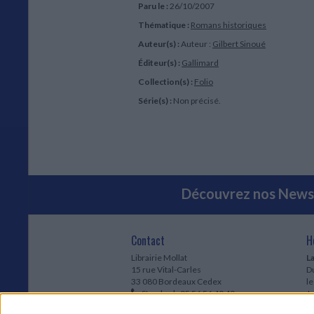
Paru le :
26/10/2007
Thématique :
Romans historiques
Auteur(s) :
Auteur :
Gilbert Sinoué
Éditeur(s) :
Gallimard
Collection(s) :
Folio
Série(s) :
Non précisé.
Découvrez nos Newsl
Contact
H
Librairie Mollat
La
15 rue Vital-Carles
Du
33 080 Bordeaux Cedex
l
Standard :
05 56 56 40 40
Jo
Service client mollat.com :
05 56 56 40
1e