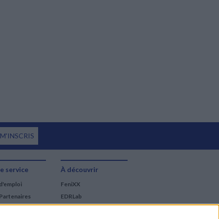
 M'INSCRIS
e service
À découvrir
d'emploi
FeniXX
Partenaires
EDRLab
RetroNews