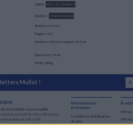
ISBN :
978-2-07-033865-8
EAN13 :
9782070338658
Reliure :
Broché
Pages :
454
Hauteur: 19.0 cm / Largeur 11.0 cm
Épaisseur: 1.9 cm
Poids: 240 g
etters Mollat !
JE
oraires
Informations
À votr
pratiques
 librairie Mollat vous accueille
Offres 
 lundi au samedi de 10h à 20h et tous
Conditions d'utilisation
es dimanches de 14h à 19h
Offres 
du site
urs fériés : de 11h à 19h* excepté le
Qui sommes-nous
r mai, le 25 décembre et le 1er janvier