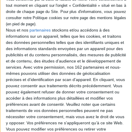
Thématique :
Anges
Auteur(s) :
Auteur :
Pierre de Lancre
Éditeur(s) :
Aubier-Montaigne
Collection(s) :
Palimpseste
Nous et nos
partenaires
stockons et/ou accédons à des
Contributeur(s) :
Editeur scientifique (ou intellectuel) : Nicole Jacques-
informations sur un appareil, telles que les cookies, et traitons
Lefèvre
des données personnelles telles que des identifiants uniques et
Série(s) :
Non précisé.
des informations standards envoyées par un appareil pour des
publicités et du contenu personnalisés, des mesures de publicité
ISBN :
Non précisé.
et de contenu, des études d'audience et le développement de
services.
Avec votre permission, nos 162 partenaires et nous-
EAN13 :
9782700702972
mêmes pouvons utiliser des données de géolocalisation
Reliure :
Broché
précises et d’identification par scan d'appareil. En cliquant, vous
Pages :
0
pouvez consentir aux traitements décrits précédemment. Vous
pouvez également refuser de donner votre consentement ou
Hauteur: 22.0 cm / Largeur 14.0 cm
accéder à des informations plus détaillées et modifier vos
préférences avant de consentir.
Veuillez noter que certains
Épaisseur: 2.5 cm
traitements de vos données personnelles peuvent ne pas
Poids: 427 g
nécessiter votre consentement, mais vous avez le droit de vous
y opposer. Vos préférences ne s'appliqueront qu’à ce site Web.
Vous pouvez modifier vos préférences ou retirer votre