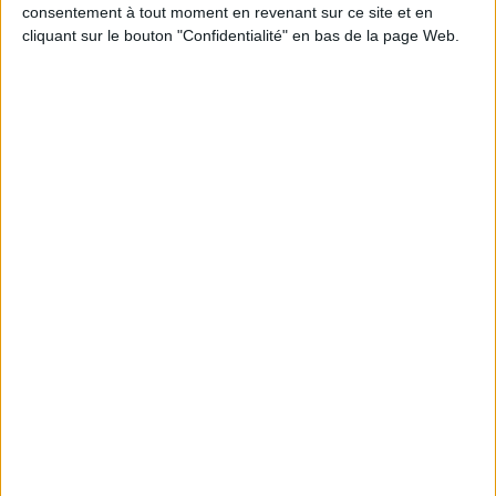
Découvrez nos Newsletters Mollat !
consentement à tout moment en revenant sur ce site et en
cliquant sur le bouton "Confidentialité" en bas de la page Web.
JE M'INSCRIS
Informations pratiques
Conditions d'utilisation du site
Qui sommes-nous
Mentions Légales
Frais de port & Livraison
Conditions Générales de Vente
À votre service
Offres d'emploi
Offres Partenaires
À découvrir
FeniXX
EDRLab