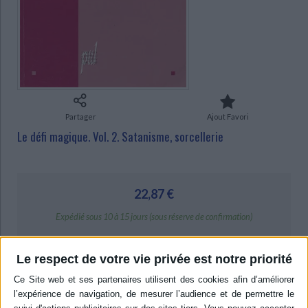
CHARGEMENT...
Ecologie - Environnement
Danse
Religions - Spiritualités
Bibliothèque de la Pléiade
Critique et histoire littéraire
Histoire de France
Biographies historiques
Classiques scolaires
Littérature ancienne et médiévale
Histoire - Généralités
Histoire des pays
Littérature de voyage
Audio - Livres lus
Histoire ancienne
Géographie
Littérature en version originale
Humour
Culture scientifique
Partager
Ajout Favori
Le défi magique. Vol. 2. Satanisme, sorcellerie
22,87 €
Expédié sous 10 à 15 jours (sous réserve de confirmation)
AJOUTER AU PANIER
Le respect de votre vie privée est notre priorité
Livraison à partir de 0,01 €
-5 %
Retrait en magasin avec la carte Mollat