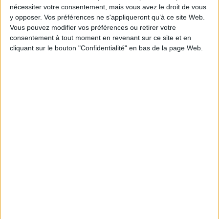
nécessiter votre consentement, mais vous avez le droit de vous
EAN13 :
9782729704964
y opposer. Vos préférences ne s'appliqueront qu’à ce site Web.
Vous pouvez modifier vos préférences ou retirer votre
Reliure :
Broché
consentement à tout moment en revenant sur ce site et en
Pages :
364
cliquant sur le bouton "Confidentialité" en bas de la page Web.
Hauteur: 24.0 cm / Largeur 16.0 cm
Poids: 560 g
Découvrez nos Newsletters Mollat !
JE M'INSCRIS
Informations pratiques
Conditions d'utilisation du site
Qui sommes-nous
Mentions Légales
Frais de port & Livraison