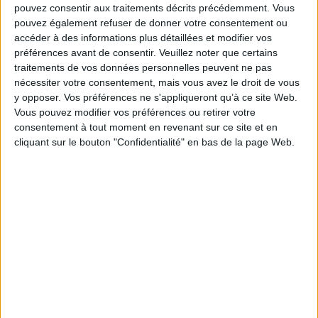
l'Orient, paysans asservis luttant pour leurs libertés ou ordres monastiques
pouvez consentir aux traitements décrits précédemment. Vous
nombreux et divers. Connaître en profondeur et expliquer cette société est le but
pouvez également refuser de donner votre consentement ou
du présent ouvrage, qui intègre les progrès remarquables accomplis récemment
accéder à des informations plus détaillées et modifier vos
par la recherche historique sur la Provence médiévale.
préférences avant de consentir.
Veuillez noter que certains
Fiche Technique
traitements de vos données personnelles peuvent ne pas
Paru le :
09/11/2005
nécessiter votre consentement, mais vous avez le droit de vous
y opposer. Vos préférences ne s'appliqueront qu’à ce site Web.
Thématique :
Histoire générale du Moyen-Age
Vous pouvez modifier vos préférences ou retirer votre
Auteur(s) :
Auteur :
Martin Aurell
Auteur :
Jean-Paul Boyer
Auteur :
Noël
consentement à tout moment en revenant sur ce site et en
Coulet
cliquant sur le bouton "Confidentialité" en bas de la page Web.
Éditeur(s) :
Presses universitaires de Provence
Collection(s) :
Le temps de l'histoire
Série(s) :
Non précisé.
ISBN :
Non précisé.
EAN13 :
9782853996174
Reliure :
Broché
Pages :
360
Hauteur: 21.0 cm / Largeur 15.0 cm