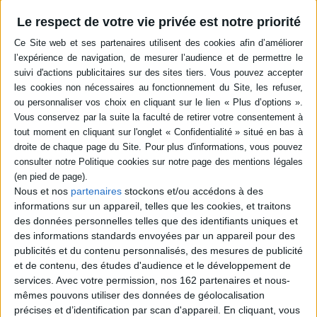
-5 %
Retrait en magasin avec la carte Mollat
en savoir plus
Le respect de votre vie privée est notre priorité
Résumé
Entre 970 et 1482, la Provence est un marquisat qui s'affirme comme une
principauté territoriale à part entière. L'objet de l'ouvrage est de faire
connaître et d'expliquer cette société, où apparaissent des personnages
qui incarnent des groupes sociaux en pleine transformation : l'abbé Isarn
de Saint-Victor, le brigand Raimond de Turenne, le roi René, Teucinda
fondatrice de Montmajour, etc. ©Electre 2026
Quatrième de couverture
Entre les années 970, où elle se constitue marquisat, et 1482, date de l'annexion à
Nous et nos
partenaires
stockons et/ou accédons à des
la France, la Provence s'affirme comme une principauté territoriale à part entière, à
informations sur un appareil, telles que les cookies, et traitons
l'identité fortement marquée. Des hommes et des femmes, traversent cette
des données personnelles telles que des identifiants uniques et
histoire : l'abbé Isarn de Saint-Victor, porte-parole de la Paix de Dieu, le brigand
des informations standards envoyées par un appareil pour des
Raimond de Turenne, chef des grandes compagnies, le roi René, généreux mécène,
mais aussi Teucinda, fondatrice de Montmajour, la comtesse Béatrice, héritière
publicités et du contenu personnalisés, des mesures de publicité
convoitée par de nombreux prétendants, ou la reine Jeanne soumise à une double
et de contenu, des études d'audience et le développement de
légende dorée et noire... Ces personnages apparaissent comme les types de
services.
Avec votre permission, nos 162 partenaires et nous-
groupes sociaux en pleine transformation : comtes chaque jour plus puissants,
mêmes pouvons utiliser des données de géolocalisation
guerriers à leur service féodal ou en révolte ouverte contre eux, seigneurs
affirmant l'indépendance de leurs châtellenies, marchands citadins traitant avec
précises et d’identification par scan d'appareil. En cliquant, vous