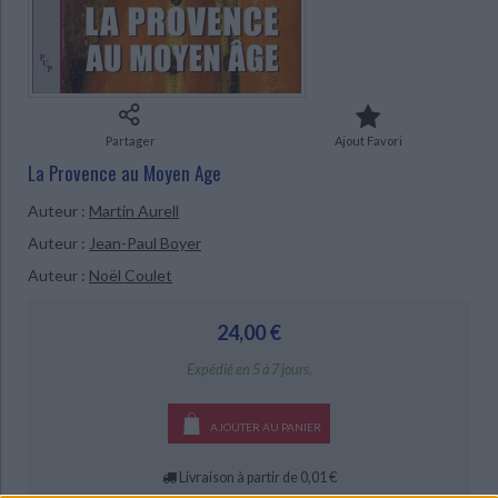
Ecologie - Environnement
Danse
Religions - Spiritualités
Bibliothèque de la Pléiade
Critique et histoire littéraire
CHARGEMENT...
Histoire de France
Biographies historiques
Classiques scolaires
Littérature ancienne et médiévale
Histoire - Généralités
Histoire des pays
Littérature de voyage
Audio - Livres lus
Histoire ancienne
Géographie
Partager
Ajout Favori
Littérature en version originale
Humour
La Provence au Moyen Age
Culture scientifique
Auteur :
Martin Aurell
Auteur :
Jean-Paul Boyer
Auteur :
Noël Coulet
24,00 €
Expédié en 5 à 7 jours.
AJOUTER AU PANIER
Livraison à partir de 0,01 €