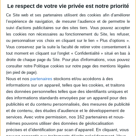
Le respect de votre vie privée est notre priorité
Résumé
A partir de l'étude du terme événement qui n'apparaît qu'au XVe siècle
dans la langue française, les auteurs analysent les nouveaux critères mis
en oeuvre pour la construction historique : de l'événement précisément
daté à l'événement enrichi d'une dimension mythique ou à l'événement
camouflé, de la nouvelle immédiate à sa récupération par l'historien, son
interprétation par l'écriture, etc. ©Electre 2026
Quatrième de couverture
Le temps de l'histoire
e
Le terme « événement » apparaît seulement au XV
siècle dans la langue française,
terme savant forgé à partir du latin « evenire ». Dans la langue de Cicéron, plusieurs
Nous et nos
partenaires
stockons et/ou accédons à des
mots signifiaient ce qui est pour nous aujourd'hui un événement, en fonction de sa
informations sur un appareil, telles que les cookies, et traitons
nature et de sa causalité. Pour le Moyen Âge chrétien, héritier de la culture
des données personnelles telles que des identifiants uniques et
antique, les événements étaient intégrés dans l'histoire du salut. D'où un certain
des informations standards envoyées par un appareil pour des
nombre de nouveaux critères mis en oeuvre pour la construction historique,
analysés dans les articles de ce volume. De l'événement précisément daté à
publicités et du contenu personnalisés, des mesures de publicité
l'événement enrichi d'une dimension mythique ou encore à l'événement camouflé,
et de contenu, des études d'audience et le développement de
de la nouvelle immédiate à sa récupération par l'historien médiéval au fil du temps,
services.
Avec votre permission, nos 162 partenaires et nous-
c'est avant tout l'écho de l'événement, sa transformation et son interprétation par
mêmes pouvons utiliser des données de géolocalisation
l'écriture qui sont ici au coeur des débats où le lecteur retrouvera des médiévistes
précises et d’identification par scan d'appareil. En cliquant, vous
français et étrangers connus, dont plusieurs sont professeurs et chercheurs à
l'Université de Provence.