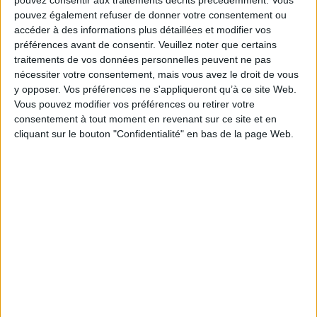
pouvez consentir aux traitements décrits précédemment. Vous
Fiche Technique
pouvez également refuser de donner votre consentement ou
accéder à des informations plus détaillées et modifier vos
Paru le :
23/08/2007
préférences avant de consentir.
Veuillez noter que certains
Thématique :
Histoire générale du Moyen-Age
traitements de vos données personnelles peuvent ne pas
nécessiter votre consentement, mais vous avez le droit de vous
Auteur(s) :
Non précisé.
y opposer. Vos préférences ne s'appliqueront qu’à ce site Web.
Éditeur(s) :
Presses universitaires de Provence
Vous pouvez modifier vos préférences ou retirer votre
Collection(s) :
Le temps de l'histoire
consentement à tout moment en revenant sur ce site et en
cliquant sur le bouton "Confidentialité" en bas de la page Web.
Contributeur(s) :
Directeur de publication : Claude Carozzi - Directeur de
publication : Huguette Taviani-Carozzi
Série(s) :
Non précisé.
ISBN :
978-2-85399-672-3
EAN13 :
9782853996723
Reliure :
Broché
Pages :
362
Hauteur: 21.0 cm / Largeur 15.0 cm
Épaisseur: 2.0 cm