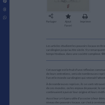
Pinterest
Techniques de construction
SCIENCE FICTION ET FANTASY
Vie familiale
Disciplines paramédicales
Matériaux de l’architecture
Littérature SF et Fantasy
Threads
Ouvrages Généraux
Urbanisme
SOCIOLOGIE
Sociologie générale
Whatsapp
Partager
Ajout
Imprimer
Travail social
Favori
Santé et société
ETHNOLOGIE
Anthropologie
Ethnologie par pays
Les articles étudient les pouvoirs locaux en B
carolingien jusqu'au XIe siècle. S'y remarquent
temps féodaux, dans une société complexe. ©
Cet ouvrage est le fruit d'une réflexion commun
de leurs entretiens, ont à de nombreuses repris
l'un et le monde carolingien qui retenait l'attent
À de nombreuses reprises, ils se sont retrouv
de ces mondes, où les enjeux de pouvoir, le cont
continuaient à puiser leur origine et leurs mé
Aussi leur a-t-il paru utile d'associer à leur 
niveau des pouvoirs locaux, car c'est à ce nive