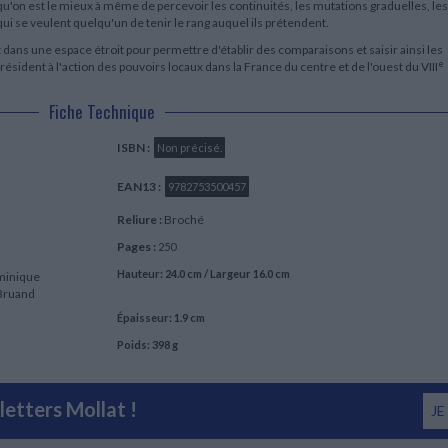
qu'on est le mieux à même de percevoir les continuités, les mutations graduelles, les
ui se veulent quelqu'un de tenir le rang auquel ils prétendent.
dans une espace étroit pour permettre d'établir des comparaisons et saisir ainsi les
e
ident à l'action des pouvoirs locaux dans la France du centre et de l'ouest du VIII
Fiche Technique
ISBN :
Non précisé.
EAN13 :
9782753500457
Reliure :
Broché
Pages :
250
Hauteur: 24.0 cm / Largeur 16.0 cm
ominique
 Bruand
Épaisseur: 1.9 cm
Poids: 398 g
etters Mollat !
JE