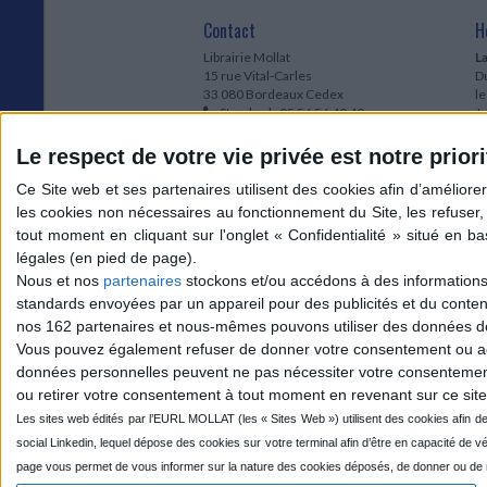
Contact
H
Librairie Mollat
La
15 rue Vital-Carles
Du
33 080 Bordeaux Cedex
l
Standard :
05 56 56 40 40
Jo
Service client mollat.com :
05 56 56 40
1e
83
* 
Le respect de votre vie privée est notre priori
Contactez-nous
à
Le
du
l
Jo
1
Nous et nos
partenaires
stockons et/ou accédons à des informations s
et
standards envoyées par un appareil pour des publicités et du conte
* 
nos 162 partenaires et nous-mêmes pouvons utiliser des données de g
1
Vous pouvez également refuser de donner votre consentement ou accé
Vo
données personnelles peuvent ne pas nécessiter votre consentement,
ou retirer votre consentement à tout moment en revenant sur ce site 
Mollat sur les réseaux