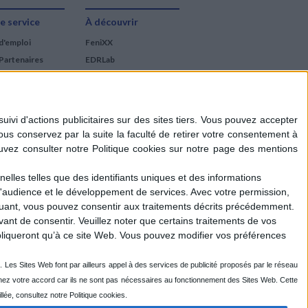
e service
À découvrir
d'emploi
FeniXX
Partenaires
EDRLab
RetroNews
BnF : portail des métiers
du livre
Cercle de la librairie
Les chèques cadeaux
Mollat
elles telles que des identifiants uniques et des informations
d'audience et le développement de services.
Avec votre permission,
iquant, vous pouvez consentir aux traitements décrits précédemment.
ant de consentir.
Veuillez noter que certains traitements de vos
liqueront qu’à ce site Web. Vous pouvez modifier vos préférences