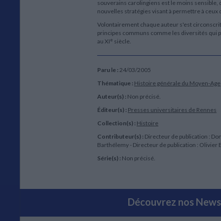
souverains carolingiens est le moins sensible, 
nouvelles stratégies visant à permettre à ceux q
Volontairement chaque auteur s'est circonscrit 
principes communs comme les diversités qui prés
e
au XI
siècle.
Paru le :
24/03/2005
Thématique :
Histoire générale du Moyen-Age
Auteur(s) :
Non précisé.
Éditeur(s) :
Presses universitaires de Rennes
Collection(s) :
Histoire
Contributeur(s) :
Directeur de publication : D
Barthélemy - Directeur de publication : Olivier
Série(s) :
Non précisé.
Découvrez nos Newsl