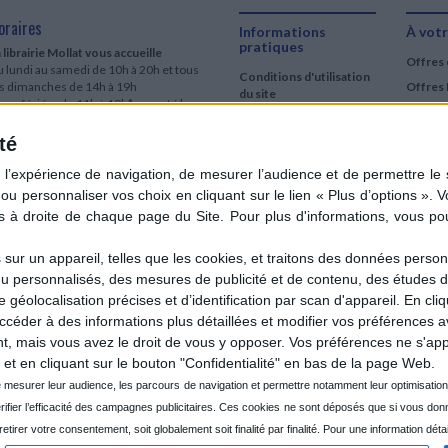
oraires
Informations
À votr
pratiques
 librairie Mollat vous accueille
Offres 
 lundi au samedi de 10h à 20h et tous
Conditions d'utilisation
es dimanches de 14h à 19h
Offres 
du site
urs fériés : de 11h à 19h* excepté le
Qui sommes-nous
r mai, le 25 décembre et le 1er janvier
Si le jour férié est un dimanche, de 14h
té
Mentions Légales
 19h
Frais de port & Livraison
 clic et collecte est ouvert
Conditions Générales
 lundi au samedi de 9h30 à 20h et tous
de Vente
es dimanches de 14h à 19h
ur fériés : tous les jours fériés de 11h à
9h* excepté le 1er mai, le 25 décembre
ur un appareil, telles que les cookies, et traitons des données personn
 le 1er janvier
nu personnalisés, des mesures de publicité et de contenu, des études 
Si le jour férié est un dimanche de 14h à
éolocalisation précises et d’identification par scan d'appareil. En cl
9h
der à des informations plus détaillées et modifier vos préférences av
ir le détail des horaires & accès
 mais vous avez le droit de vous y opposer. Vos préférences ne s'app
et en cliquant sur le bouton "Confidentialité" en bas de la page Web.