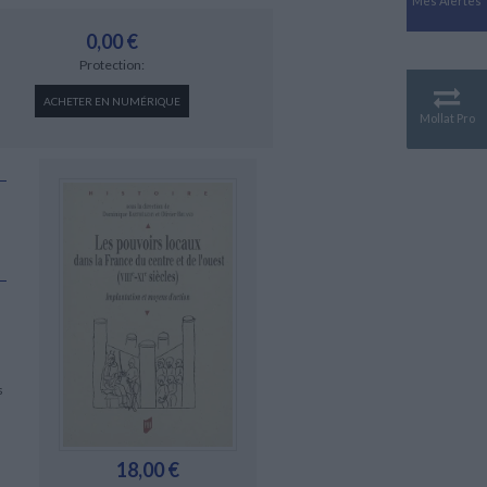
Mes Alertes
Antiquité
Mythologies
0,00 €
Protection:
GÉOGRAPHIE
Géographie - Démographie -
ACHETER EN NUMÉRIQUE
Territoire
Mollat Pro
CULTURE SCIENTIFIQUE
Essais scientifique
Astronomie
s
18,00 €