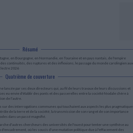
LITTÉRATURE DE VOYAGE
Dictionnaires Français
Histoire moderne
Relations et politiques
internationales
Dictionnaires Bilingues
Récits des voyageurs et des
Histoire contemporaine
explorateurs
Sécurité nationale - Défense
Langues universitaires -
BIOGRAPHIES HISTORIQUES
Dictionnaires et méthodes
ECOLOGIE - ENVIRONNEMENT
Biographies historiques
Méthodes Langues Grand public
Ecologie
Français langues étrangères
HISTOIRE - GÉNÉRALITÉS
Historiographie
Etudes historiques
Résumé
Généalogie - Héraldique
retagne, en Bourgogne, en Normandie, en Touraine et en pays nantais, de l'empire
Franc-maçonnerie
 des continuités, des ruptures et des inflexions, le passage du monde carolingien aux
Electre 2026
Quatrième de couverture
e lancée par ses deux directeurs qui, au fil de leurs travaux de leurs discussions et
es eu envie d'établir des ponts et des passerelles entre la société féodale chère à
ion de l'autre.
és sur des interrogations communes qui touchaient aux aspects les plus pragmatique
rôle de la terre et de la société, la transmission de son rang et de son importance
thodes dans un passé magnifié.
démarche d'autres chercheurs des universités de l'ouest pour tenter une synthèse au
au d'encadrement, où les soucis d'une mutation politique due à l'effacement des