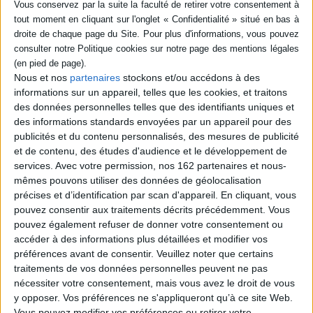
Fiche Technique
Paru le :
04/05/2016
Thématique :
Livres objet - système - matière
Pages en carton
Auteur(s) :
Auteur :
Gilbert Legrand
Nous et nos
partenaires
stockons et/ou accédons à des
informations sur un appareil, telles que les cookies, et traitons
Éditeur(s) :
Sarbacane
des données personnelles telles que des identifiants uniques et
Collection(s) :
Non précisé.
des informations standards envoyées par un appareil pour des
Série(s) :
Non précisé.
publicités et du contenu personnalisés, des mesures de publicité
et de contenu, des études d'audience et le développement de
ISBN :
978-2-84865-875-9
services.
Avec votre permission, nos 162 partenaires et nous-
mêmes pouvons utiliser des données de géolocalisation
EAN13 :
9782848658759
précises et d’identification par scan d'appareil. En cliquant, vous
Reliure :
Cartonné
pouvez consentir aux traitements décrits précédemment. Vous
Pages :
42
pouvez également refuser de donner votre consentement ou
accéder à des informations plus détaillées et modifier vos
Hauteur: 16.0 cm / Largeur 16.0 cm
préférences avant de consentir.
Veuillez noter que certains
traitements de vos données personnelles peuvent ne pas
Épaisseur: 2.9 cm
nécessiter votre consentement, mais vous avez le droit de vous
Poids: 636 g
y opposer. Vos préférences ne s'appliqueront qu’à ce site Web.
Vous pouvez modifier vos préférences ou retirer votre