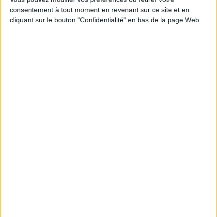
consentement à tout moment en revenant sur ce site et en
Découvrez nos Newsletters Mollat !
cliquant sur le bouton "Confidentialité" en bas de la page Web.
JE M'INSCRIS
Informations pratiques
Conditions d'utilisation du site
Qui sommes-nous
Mentions Légales
Frais de port & Livraison
Conditions Générales de Vente
À votre service
Offres d'emploi
Offres Partenaires
À découvrir