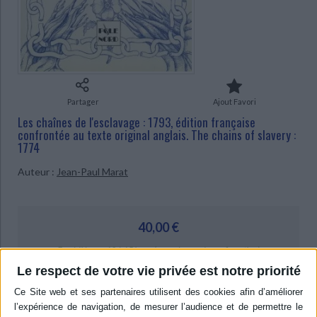
CHARGEMENT...
Ecologie - Environnement
Danse
Religions - Spiritualités
Bibliothèque de la Pléiade
Critique et histoire littéraire
Histoire de France
Biographies historiques
Classiques scolaires
Littérature ancienne et médiévale
Histoire - Généralités
Histoire des pays
Littérature de voyage
Audio - Livres lus
Histoire ancienne
Géographie
Littérature en version originale
Humour
Partager
Ajout Favori
Culture scientifique
Les chaînes de l'esclavage : 1793, édition française
confrontée au texte original anglais. The chains of slavery :
1774
Auteur :
Jean-Paul Marat
40,00 €
Expédié sous 10 à 15 jours (sous réserve de confirmation)
Le respect de votre vie privée est notre priorité
AJOUTER AU PANIER