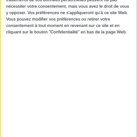
ISBN :
Non précisé.
nécessiter votre consentement, mais vous avez le droit de vous
y opposer. Vos préférences ne s'appliqueront qu’à ce site Web.
EAN13 :
9782930040110
Vous pouvez modifier vos préférences ou retirer votre
Reliure :
Broché
consentement à tout moment en revenant sur ce site et en
cliquant sur le bouton "Confidentialité" en bas de la page Web.
Pages :
4663
Hauteur: 20.0 cm / Largeur 14.0 cm
Poids: 0 g
Découvrez nos Newsletters Mollat !
JE M'INSCRIS
Informations pratiques
Conditions d'utilisation du site
Qui sommes-nous
Mentions Légales