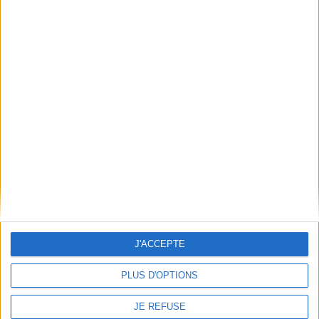
Frais de port & Livraison
Conditions Générales de Vente
À votre service
Offres d'emploi
Offres Partenaires
À découvrir
FeniXX
EDRLab
RetroNews
BnF : portail des métiers du livre
Cercle de la librairie
Les chèques cadeaux Mollat
J'ACCEPTE
Contact
Horaires
PLUS D'OPTIONS
Librairie Mollat
La librairie Mollat vous accueille
15 rue Vital-Carles
Du lundi au samedi de 10h à 20h et
JE REFUSE
33 080 Bordeaux Cedex
tous les dimanches de 14h à 19h