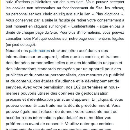
Livraison à partir de 0,01 €
-5 %
Retrait en magasin avec la carte Mollat
en savoir plus
Résumé
Edition de la première version en anglais de l'essai de Marat et de
l'adaptation française qu'il en fit plus tard. Elle illustre la réflexion
philosophique et politique de l'auteur autour du despotisme. ©Electre
Nous et nos
partenaires
stockons et/ou accédons à des
2026
informations sur un appareil, telles que les cookies, et traitons
Fiche Technique
des données personnelles telles que des identifiants uniques et
des informations standards envoyées par un appareil pour des
Paru le :
15/01/1995
publicités et du contenu personnalisés, des mesures de publicité
Thématique :
Révolution Française
et de contenu, des études d'audience et le développement de
Auteur(s) :
Auteur :
Jean-Paul Marat
services.
Avec votre permission, nos 162 partenaires et nous-
mêmes pouvons utiliser des données de géolocalisation
Éditeur(s) :
Pôle Nord
précises et d’identification par scan d'appareil. En cliquant, vous
Collection(s) :
Non précisé.
pouvez consentir aux traitements décrits précédemment. Vous
Contributeur(s) :
Editeur scientifique (ou intellectuel) : Charlotte Goëtz -
pouvez également refuser de donner votre consentement ou
Editeur scientifique (ou intellectuel) : Jacques De Cock
accéder à des informations plus détaillées et modifier vos
Série(s) :
Non précisé.
préférences avant de consentir.
Veuillez noter que certains
traitements de vos données personnelles peuvent ne pas