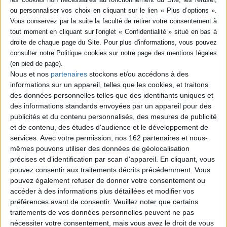
Résumé
Dès ce tome II sont reportées dans l'édition toutes les corrections et
annotations faites par Marat dans son exemplaire de travail, retrouvé
début 1990. ©Electre 2026
Fiche Technique
Nous et nos
partenaires
stockons et/ou accédons à des
Paru le :
01/01/1989
informations sur un appareil, telles que les cookies, et traitons
Thématique :
Révolution Française
des données personnelles telles que des identifiants uniques et
Auteur(s) :
Auteur :
Jean-Paul Marat
des informations standards envoyées par un appareil pour des
publicités et du contenu personnalisés, des mesures de publicité
Éditeur(s) :
Pôle Nord
et de contenu, des études d'audience et le développement de
Collection(s) :
Non précisé.
services.
Avec votre permission, nos 162 partenaires et nous-
Contributeur(s) :
Auteur : Jacques De Cock - Editeur scientifique (ou
mêmes pouvons utiliser des données de géolocalisation
intellectuel) : Charlotte Goëtz
précises et d’identification par scan d'appareil. En cliquant, vous
Série(s) :
Oeuvres politiques : 1789-1793
pouvez consentir aux traitements décrits précédemment. Vous
pouvez également refuser de donner votre consentement ou
ISBN :
Non précisé.
accéder à des informations plus détaillées et modifier vos
préférences avant de consentir.
Veuillez noter que certains
EAN13 :
9782930040097
traitements de vos données personnelles peuvent ne pas
Reliure :
Relié
nécessiter votre consentement, mais vous avez le droit de vous