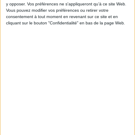
y opposer. Vos préférences ne s'appliqueront qu’à ce site Web.
Pages :
0
Vous pouvez modifier vos préférences ou retirer votre
Hauteur: 21.0 cm / Largeur 14.0 cm
consentement à tout moment en revenant sur ce site et en
cliquant sur le bouton "Confidentialité" en bas de la page Web.
Poids: 0 g
Découvrez nos Newsletters Mollat !
JE M'INSCRIS
Informations pratiques
Conditions d'utilisation du site
Qui sommes-nous
Mentions Légales
Frais de port & Livraison
Conditions Générales de Vente
À votre service