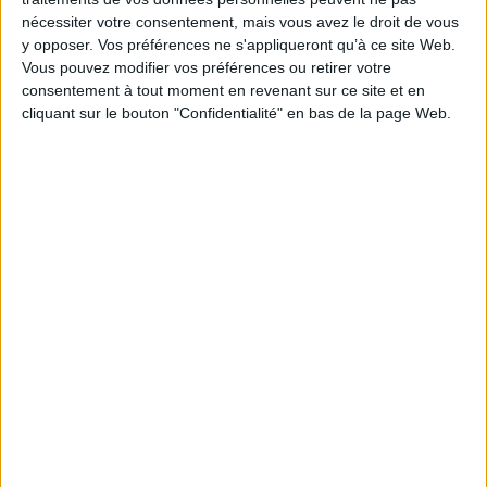
nécessiter votre consentement, mais vous avez le droit de vous
EAN13 :
9782729705480
y opposer. Vos préférences ne s'appliqueront qu’à ce site Web.
Reliure :
Broché
Vous pouvez modifier vos préférences ou retirer votre
Pages :
388
consentement à tout moment en revenant sur ce site et en
cliquant sur le bouton "Confidentialité" en bas de la page Web.
Hauteur: 25.0 cm / Largeur 16.0 cm
Épaisseur: 2.2 cm
Poids: 602 g
Découvrez nos Newsletters Mollat !
JE M'INSCRIS
Informations pratiques
Conditions d'utilisation du site
Qui sommes-nous
Mentions Légales