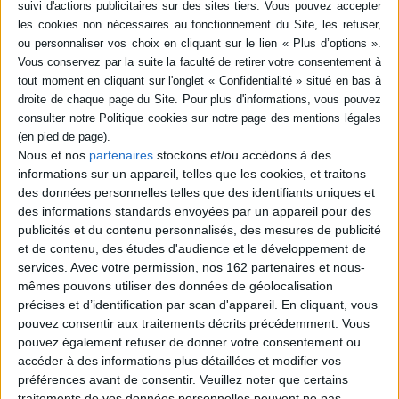
-5 %
Retrait en magasin avec la carte Mollat
en savoir plus
Résumé
A la veille de la Première Guerre mondiale, quelques observateurs
notaient que les Français commençaient à s'habituer à la liberté de la rue,
et les cortèges de manifestants, n'attiraient plus forcément les foudres de
l'autorité. Par quelles voies et à quel moment, les manifestations
Nous et nos
partenaires
stockons et/ou accédons à des
devinrent-elles une forme normale d'expression politique des citoyens ?
informations sur un appareil, telles que les cookies, et traitons
Une étude sur Lyon au XIXe siècle. ©Electre 2026
des données personnelles telles que des identifiants uniques et
Fiche Technique
des informations standards envoyées par un appareil pour des
publicités et du contenu personnalisés, des mesures de publicité
Paru le :
14/06/1996
et de contenu, des études d'audience et le développement de
Thématique :
Histoire contemporaine générale
services.
Avec votre permission, nos 162 partenaires et nous-
Auteur(s) :
Auteur :
Vincent Robert
mêmes pouvons utiliser des données de géolocalisation
précises et d’identification par scan d'appareil. En cliquant, vous
Éditeur(s) :
Presses universitaires de Lyon
pouvez consentir aux traitements décrits précédemment. Vous
Collection(s) :
Collection du Centre Pierre Léon
pouvez également refuser de donner votre consentement ou
Série(s) :
Non précisé.
accéder à des informations plus détaillées et modifier vos
préférences avant de consentir.
Veuillez noter que certains
ISBN :
Non précisé.
traitements de vos données personnelles peuvent ne pas