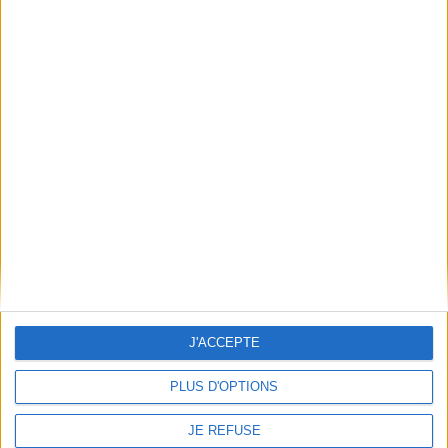
Frais de port & Livraison
Conditions Générales de Vente
À votre service
Offres d'emploi
Offres Partenaires
À découvrir
FeniXX
EDRLab
RetroNews
BnF : portail des métiers du livre
Cercle de la librairie
Les chèques cadeaux Mollat
J'ACCEPTE
Contact
Horaires
PLUS D'OPTIONS
Librairie Mollat
La librairie Mollat vous accueille
15 rue Vital-Carles
Du lundi au samedi de 10h à 20h et
JE REFUSE
33 080 Bordeaux Cedex
tous les dimanches de 14h à 19h