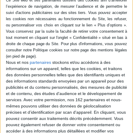
0,00 €
Protection:
ACHETER EN NUMÉRIQUE
Résumé
A l'occasion de l'Affaire se forment en France des "camps" fortement
Nous et nos
partenaires
stockons et/ou accédons à des
contrastés. Cet ouvrage s'efforce de comprendre les modalités de leur
formation et la variation des engagements. Il apporte surtout une
informations sur un appareil, telles que les cookies, et traitons
contribution novatrice à la connaissance des réactions internationales
des données personnelles telles que des identifiants uniques et
dans les différents pays d'Europe et du monde, spécialement en Amérique
des informations standards envoyées par un appareil pour des
latine et aux états-Unis. ©Electre 2026
publicités et du contenu personnalisés, des mesures de publicité
Fiche Technique
et de contenu, des études d'audience et le développement de
services.
Avec votre permission, nos 162 partenaires et nous-
Paru le :
01/10/1995
mêmes pouvons utiliser des données de géolocalisation
Thématique :
Histoire contemporaine générale
précises et d’identification par scan d'appareil. En cliquant, vous
Auteur(s) :
Non précisé.
pouvez consentir aux traitements décrits précédemment. Vous
Éditeur(s) :
Presses universitaires de Rennes
pouvez également refuser de donner votre consentement ou
accéder à des informations plus détaillées et modifier vos
Collection(s) :
Histoire