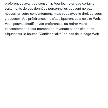
préférences avant de consentir.
Veuillez noter que certains
Contributeur(s) :
Directeur de publication : Michel Denis - Directeur de
traitements de vos données personnelles peuvent ne pas
publication : Michel Lagrée - Directeur de publication : Jean-Yves Veillard
nécessiter votre consentement, mais vous avez le droit de vous
Série(s) :
Non précisé.
y opposer. Vos préférences ne s'appliqueront qu’à ce site Web.
Vous pouvez modifier vos préférences ou retirer votre
ISBN :
Non précisé.
consentement à tout moment en revenant sur ce site et en
EAN13 :
cliquant sur le bouton "Confidentialité" en bas de la page Web.
9782868471604
Reliure :
Broché
Pages :
370
Hauteur: 24.0 cm / Largeur 16.0 cm
Épaisseur: 2.7 cm
Poids: 626 g
Découvrez nos Newsletters Mollat !
JE M'INSCRIS