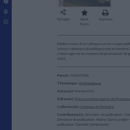
Pinterest
Techniques de construction
SCIENCE FICTION ET FANTASY
Vie familiale
Disciplines paramédicales
Matériaux de l’architecture
Littérature SF et Fantasy
Threads
Ouvrages Généraux
Urbanisme
SOCIOLOGIE
Partager
Ajout
Imprimer
Sociologie générale
Whatsapp
Favori
Travail social
Santé et société
ETHNOLOGIE
Etudes issues d'un colloque sur les usages pol
acteurs nationaux du politique met en lumière à l
Anthropologie
s'interroge sur les moyens de promouvoir de g
Ethnologie par pays
2026
Paru le :
16/02/2006
Thématique :
Ve République
Auteur(s) :
Non précisé.
Éditeur(s) :
Presses universitaires de Provenc
Collection(s) :
Le temps de l'histoire
Contributeur(s) :
Directeur de publication : Cla
Directeur de publication : Marie-Claire Lavabre 
publication : Danielle Tartakowsky