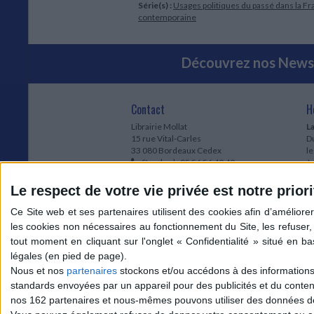
Série(s) :
Usages politiques du passé dans la F
contemporaine
Découvrez nos Newsl
Contact
H
Librairie Mollat
La
15 rue Vital-Carles
Du
33 080 Bordeaux Cedex
l
Standard :
05 56 56 40 40
Jo
Service client mollat.com :
05 56 56 40
1e
83
* 
Le respect de votre vie privée est notre priori
Contactez-nous
à
Le
du
l
Jo
1
Nous et nos
partenaires
stockons et/ou accédons à des informations s
et
standards envoyées par un appareil pour des publicités et du conte
* 
nos 162 partenaires et nous-mêmes pouvons utiliser des données de g
1