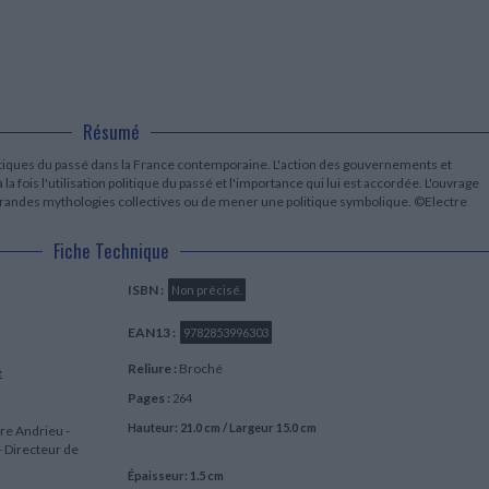
LITTÉRATURE DE VOYAGE
Dictionnaires Français
Histoire moderne
Relations et politiques
internationales
Dictionnaires Bilingues
Récits des voyageurs et des
Histoire contemporaine
explorateurs
Sécurité nationale - Défense
Langues universitaires -
BIOGRAPHIES HISTORIQUES
Dictionnaires et méthodes
ECOLOGIE - ENVIRONNEMENT
Biographies historiques
Méthodes Langues Grand public
Ecologie
Français langues étrangères
Résumé
HISTOIRE - GÉNÉRALITÉS
Historiographie
itiques du passé dans la France contemporaine. L'action des gouvernements et
Etudes historiques
a fois l'utilisation politique du passé et l'importance qui lui est accordée. L'ouvrage
Généalogie - Héraldique
randes mythologies collectives ou de mener une politique symbolique. ©Electre
Franc-maçonnerie
Fiche Technique
ISBN :
Non précisé.
EAN13 :
9782853996303
Reliure :
Broché
e
Pages :
264
Hauteur: 21.0 cm / Largeur 15.0 cm
ire Andrieu -
- Directeur de
Épaisseur: 1.5 cm