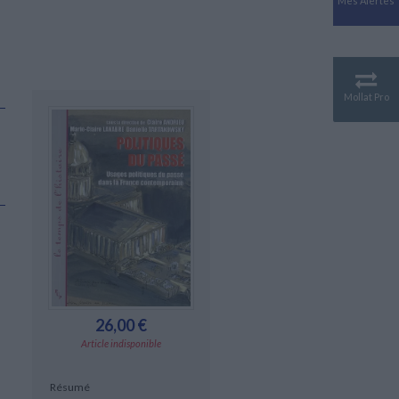
Mes Alertes
Antiquité
Mythologies
GÉOGRAPHIE
Géographie - Démographie -
Territoire
Mollat Pro
CULTURE SCIENTIFIQUE
Essais scientifique
Astronomie
26,00 €
Article indisponible
Résumé