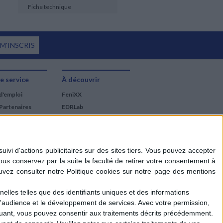
Fiche technique
 M'INSCRIS
e service
À découvrir
d'emploi
FeniXX
Partenaires
EDRLab
RetroNews
BnF : portail des métiers
du livre
Cercle de la librairie
Les chèques cadeaux
Mollat
elles telles que des identifiants uniques et des informations
d'audience et le développement de services.
Avec votre permission,
iquant, vous pouvez consentir aux traitements décrits précédemment.