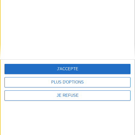
Conditions d'utilisation du site
Qui sommes-nous
Mentions Légales
Frais de port & Livraison
Conditions Générales de Vente
À votre service
Offres d'emploi
Offres Partenaires
J'ACCEPTE
À découvrir
PLUS D'OPTIONS
FeniXX
EDRLab
JE REFUSE
RetroNews
BnF : portail des métiers du livre
Cercle de la librairie
Les chèques cadeaux Mollat
Contact
Horaires