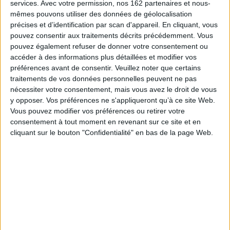
lakotas jusqu'à sa mort en 1950. Cette Grande Vision est à l'origine de ce
services.
Avec votre permission, nos 162 partenaires et nous-
livre, le plus lu en Occident sur l'Amérique indienne.
mêmes pouvons utiliser des données de géolocalisation
Plus de 64 ans après sa mort, l'ouvrage demeure la référence ultime, le
précises et d’identification par scan d'appareil. En cliquant, vous
livre « matriciel » sur les Indiens des Plaines en dépit d'excellents autres
pouvez consentir aux traitements décrits précédemment. Vous
témoignages et études du plus haut niveau publiés après.
pouvez également refuser de donner votre consentement ou
Né de la miraculeuse et puissante rencontre, entre celui qui est devenu
accéder à des informations plus détaillées et modifier vos
l'emblématique Saint-Homme (
Holy Man
) des Sioux, et de John G. Neihardt,
préférences avant de consentir.
Veuillez noter que certains
l'ouvrage révèle les aspects les plus sacrés, les plus élevés de la pensée et
traitements de vos données personnelles peuvent ne pas
des traditions lakotas. Ce document unique sur les mythes et la spiritualité
nécessiter votre consentement, mais vous avez le droit de vous
du peuple d'Élan Noir, recèle un contenu ésotérique qui fait sa beauté, sa
poésie du fait de sa « réécriture » par Neihardt qui a su transformer, sans le
y opposer. Vos préférences ne s'appliqueront qu’à ce site Web.
dénaturer, un récit fondateur en une oeuvre littéraire hors du commun et
Vous pouvez modifier vos préférences ou retirer votre
reconnue dans le monde entier.
consentement à tout moment en revenant sur ce site et en
Fiche Technique
cliquant sur le bouton "Confidentialité" en bas de la page Web.
Paru le :
03/04/2014
Thématique :
Autres biographies
Histoire générale Amérique du Nord
Auteur(s) :
Auteur :
Black Elk
Éditeur(s) :
OD éditions-Indiens de tous pays
Collection(s) :
Nuage rouge
Contributeur(s) :
Editeur scientifique (ou intellectuel) : John Gneisenau
Neihardt - Illustrateur : Luther Standing Bear