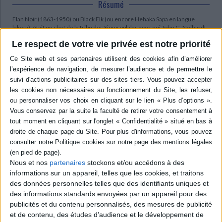
Résumé
Elan Noir (1863-1950) ou Black Elk (ou encore Hehaka Sapa en langue
lakota), était un chef de la tribu des Sioux oglalas avec qui John G. Neihardt,
spécialiste et ami des Indiens, a fait connaissance en 1939. Il relate
Le respect de votre vie privée est notre priorité
l'histoire de sa vie, de son enfance, de sa jeunesse et celle de sa tribu
jusqu'au massacre de Wounded Knee le 29 décembre 1890. ©Electre
2026
Quatrième de couverture
Élan noir parle
Élan Noir parle
occupe une place toute particulière dans l'histoire des
publications consacrées aux Indiens d'Amérique du Nord. On peut même
dire que l'ouvrage incarne, depuis sa première parution en 1932, le
premier Grand Livre « sérieux » et crédible à l'endroit des Indiens en
général. Le récit d'Élan Noir - Black Elk, ou
Hehaka Sapa
en langue lakota - à
John G. Neihardt constitue depuis sa publication, et encore aujourd'hui, un
point de repère à la fois symbolique,, ethno-historique et littéraire pour de
Nous et nos
partenaires
stockons et/ou accédons à des
nombreuses tribus. Il est devenu au fil des décennies, comme l'a écrit
informations sur un appareil, telles que les cookies, et traitons
l'écrivain lakota Vine Deloria, « la Bible des peuples autochtones
des données personnelles telles que des identifiants uniques et
d'Amérique du Nord. »
des informations standards envoyées par un appareil pour des
Né en 1863 dans la réserve des Sioux oglalas de Pine Ridge dans le Dakota
publicités et du contenu personnalisés, des mesures de publicité
du Sud, Élan Noir deviendra, suite à la Grande Vision qu'il reçoit à l'âge de
dix ans en 1873, un des hommes-médecine les plus importants des Sioux
et de contenu, des études d'audience et le développement de