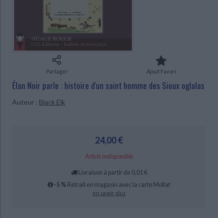
Ecologie - Environnement
Danse
Religions - Spiritualités
Bibliothèque de la Pléiade
Critique et histoire littéraire
Histoire de France
Biographies historiques
Classiques scolaires
Littérature ancienne et médiévale
CHARGEMENT...
Histoire - Généralités
Histoire des pays
Littérature de voyage
Audio - Livres lus
Histoire ancienne
Géographie
Littérature en version originale
Humour
Partager
Ajout Favori
Culture scientifique
Élan Noir parle : histoire d'un saint homme des Sioux oglalas
Auteur :
Black Elk
24,00 €
Article indisponible
Livraison à partir de 0,01 €
-5 %
Retrait en magasin avec la carte Mollat
en savoir plus