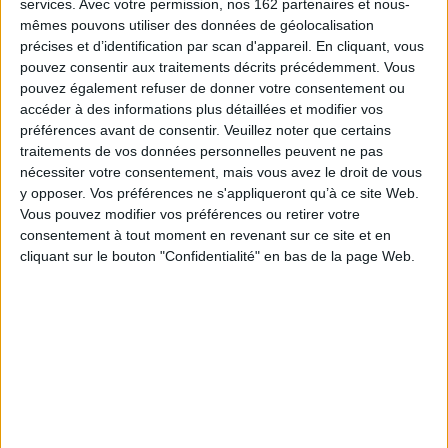
services.
historiques à grande échelle, sans oublier les pratiques du passé
Avec votre permission, nos 162 partenaires et nous-
réactivées comme base de la recherche.
mêmes pouvons utiliser des données de géolocalisation
précises et d’identification par scan d'appareil. En cliquant, vous
Au-delà de leurs différentes logiques épistémiques, les contributions
partagent une même préoccupation de fond : proposer des chemins
pouvez consentir aux traitements décrits précédemment. Vous
d'enquête qui rompent avec les versions téléologiques ou préjugées de
pouvez également refuser de donner votre consentement ou
l'histoire. Elles explorent ce faisant des configurations qui n'enferment
accéder à des informations plus détaillées et modifier vos
jamais complètement les acteurs, même lorsque ceux-ci opèrent dans
préférences avant de consentir.
Veuillez noter que certains
des mondes très contraignants, qu'il s'agisse d'institutions et de normes,
de structures et de groupes sociaux, de concepts temporels et de
traitements de vos données personnelles peuvent ne pas
catégories cognitives. Le primat conféré à l'expérience et à son contexte
nécessiter votre consentement, mais vous avez le droit de vous
ainsi que l'attention portée à leurs qualifications par les acteurs
y opposer. Vos préférences ne s'appliqueront qu’à ce site Web.
apparaissent comme des éléments communs aux différentes formes
Vous pouvez modifier vos préférences ou retirer votre
d'histoire pragmatique.
consentement à tout moment en revenant sur ce site et en
Fiche Technique
cliquant sur le bouton "Confidentialité" en bas de la page Web.
Paru le :
17/03/2016
Thématique :
Historiographie généralités
Auteur(s) :
Non précisé.
Éditeur(s) :
EHESS
Collection(s) :
Raisons pratiques
Contributeur(s) :
Directeur de publication : Francis Chateauraynaud -
Directeur de publication : Yves Cohen