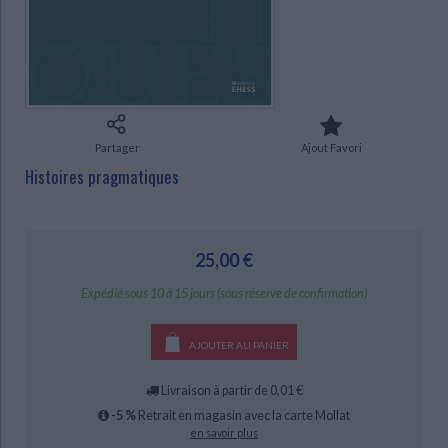
Ecologie - Environnement
Danse
Religions - Spiritualités
Bibliothèque de la Pléiade
Critique et histoire littéraire
Histoire de France
Biographies historiques
Classiques scolaires
Littérature ancienne et médiévale
CHARGEMENT...
Histoire - Généralités
Histoire des pays
Littérature de voyage
Audio - Livres lus
Histoire ancienne
Géographie
Littérature en version originale
Humour
Partager
Ajout Favori
Culture scientifique
Histoires pragmatiques
25,00 €
Expédié sous 10 à 15 jours (sous réserve de confirmation)
AJOUTER AU PANIER
Livraison à partir de 0,01 €
-5 %
Retrait en magasin avec la carte Mollat
en savoir plus