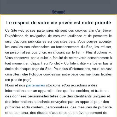
Résumé
Un panorama des expérimentations d'histoire pragmatique et pragmatiste
Le respect de votre vie privée est notre priorité
dans les recherches historiographiques. Les contributeurs présentent
également une confrontation de programmes d'histoire avec ceux
d'autres sciences sociales, ainsi que des enquêtes et des interprétations
pluridisciplinaires. ©Electre 2026
Quatrième de couverture
Histoires pragmatiques
Les études d'histoire et d'autres sciences sociales (sociologie,
philosophie) rassemblées dans ce volume couvrent des périodes et des
domaines très différents. Elles se situent dans un mouvement récent de
réinterrogation des pratiques à partir de la pragmatique et du
pragmatisme. En assumant le pluralisme constitutif de la démarche
pragmatiste, les auteurs abordent de manière expérimentale et réflexive
Nous et nos
partenaires
stockons et/ou accédons à des
les questions que posent l'étude des pratiques et celle des façons de les
informations sur un appareil, telles que les cookies, et traitons
concevoir.
des données personnelles telles que des identifiants uniques et
Le volume propose un parcours allant des pratiques qui produisent les
des informations standards envoyées par un appareil pour des
sources à la généalogie de la pensée de l'action, des formes de l'enquête
publicités et du contenu personnalisés, des mesures de publicité
dans des univers controversés aux réinterprétations des catégories
et de contenu, des études d'audience et le développement de
sociales par les acteurs, des actes et des actions à des phénomènes