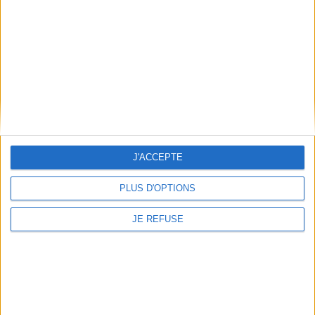
Conditions d'utilisation du site
Qui sommes-nous
Mentions Légales
Frais de port & Livraison
Conditions Générales de Vente
À votre service
Offres d'emploi
Offres Partenaires
J'ACCEPTE
À découvrir
PLUS D'OPTIONS
FeniXX
EDRLab
JE REFUSE
RetroNews
BnF : portail des métiers du livre
Cercle de la librairie
Les chèques cadeaux Mollat
Contact
Horaires