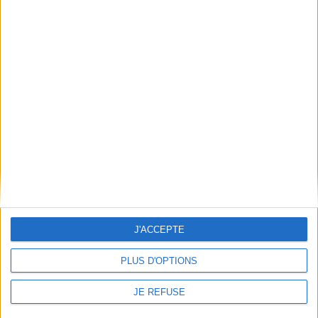
Découvrez nos Newsletters Mollat !
JE M'INSCRIS
Informations pratiques
Conditions d'utilisation du site
Qui sommes-nous
Mentions Légales
Frais de port & Livraison
Conditions Générales de Vente
À votre service
J'ACCEPTE
Offres d'emploi
Offres Partenaires
PLUS D'OPTIONS
À découvrir
JE REFUSE
FeniXX
EDRLab