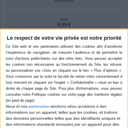
epub
9,99 €
Protection: Digital watermarking
Le respect de votre vie privée est notre priorité
ACHETER EN NUMÉRIQUE
Résumé
Une réflexion autour de la construction du fait historique, à travers l'étude
de l'imagination dans les écritures de l'histoire qu'elles soient fictives ou
non, de la mise en images du passé et de la fabrique des imaginaires
collectifs. ©Electre 2026
Quatrième de couverture
Histoire
Nous et nos
partenaires
stockons et/ou accédons à des
Imagination et Histoire : enjeux contemporains
informations sur un appareil, telles que les cookies, et traitons
des données personnelles telles que des identifiants uniques et
Une
des spécificités de l'époque contemporaine réside dans le fait que le
des informations standards envoyées par un appareil pour des
récit d'histoire est partout : dans le roman, dans l'essai historique, dans