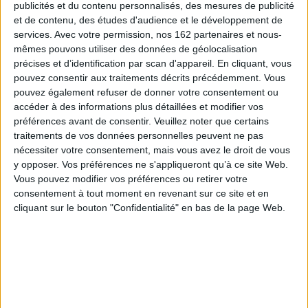
tous types de productions visuelles. On assiste en effet depuis quelques
publicités et du contenu personnalisés, des mesures de publicité
années, en France et ailleurs, à la multiplication des formes de
et de contenu, des études d'audience et le développement de
représentation des faits passés, anciens ou récents. Or le phénomène, qui
services.
Avec votre permission, nos 162 partenaires et nous-
remporte un succès certain auprès du public, est trop souvent envisagé par
mêmes pouvons utiliser des données de géolocalisation
la critique du point de vue du clivage entre histoire et fiction. On se
demande, sur le mode polémique parfois, si le caractère narratif de
précises et d’identification par scan d'appareil. En cliquant, vous
l'histoire peut nuire à sa scientificité et si la littérature peut prétendre dire
pouvez consentir aux traitements décrits précédemment. Vous
quelque chose du passé. La notion d'« imagination », entendue au sens de
pouvez également refuser de donner votre consentement ou
« faculté créatrice », permet au contraire de ressaisir ce que ces récits ont
accéder à des informations plus détaillées et modifier vos
en partage. En posant la question de la fabrique du fait historique, il s'agit de
comprendre ce qui sous-tend le débat actuel des romanciers, des
préférences avant de consentir.
Veuillez noter que certains
historiens et des critiques, tout en restant son informulé : la nature de
traitements de vos données personnelles peuvent ne pas
l'imagination littéraire ou artistique et sa capacité à représenter et à
nécessiter votre consentement, mais vous avez le droit de vous
interroger l'histoire ainsi que la place de l'imagination créatrice dans le
y opposer. Vos préférences ne s'appliqueront qu’à ce site Web.
métier d'historien et les évolutions à l'oeuvre aujourd'hui au sein de
l'écriture de l'histoire.
Vous pouvez modifier vos préférences ou retirer votre
consentement à tout moment en revenant sur ce site et en
Les réflexions proposées dans ce volume abordent des oeuvres et des
cliquant sur le bouton "Confidentialité" en bas de la page Web.
sujets historiques divers en prenant pour point de départ la faculté de
production d'images et d'imaginaires qui y est en jeu. Trois axes fédèrent
la réflexion : l'imagination dans les écritures de l'histoire, la mise en image-
s du passé et la fabrique des imaginaires collectifs.
Fiche Technique
Paru le :
23/10/2014
Thématique :
Historiographie généralités