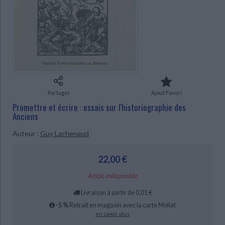
Ecologie - Environnement
Danse
Religions - Spiritualités
Bibliothèque de la Pléiade
Critique et histoire littéraire
Histoire de France
Biographies historiques
Classiques scolaires
Littérature ancienne et médiévale
CHARGEMENT...
Histoire - Généralités
Histoire des pays
Littérature de voyage
Audio - Livres lus
Histoire ancienne
Géographie
Littérature en version originale
Humour
Culture scientifique
Partager
Ajout Favori
Promettre et écrire : essais sur l'historiographie des
Anciens
Auteur :
Guy Lachenaud
22,00 €
Article indisponible
Livraison à partir de 0,01 €
-5 %
Retrait en magasin avec la carte Mollat
en savoir plus