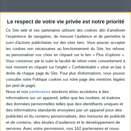
0,00 €
Protection:
Le respect de votre vie privée est notre priorité
ACHETER EN NUMÉRIQUE
Résumé
A partir de l'historiographie de l'Antiquité classique, confronte les études
historiques aux objectifs des historiens décrits dans les parties
introductives. Compare le traitement d'un même fait historique par
plusieurs auteurs en mettant en avant la dimension idéologique de
l'histoire dans l'Antiquité. Etudie également différents portraits et
biographies d'un même personnage. ©Electre 2026
Nous et nos
partenaires
stockons et/ou accédons à des
Quatrième de couverture
informations sur un appareil, telles que les cookies, et traitons
des données personnelles telles que des identifiants uniques et
La réflexion sur l'épistémologie de l'histoire et la théorie littéraire ne sont
vraiment légitimes que si l'on prend en compte les textes des historiens
des informations standards envoyées par un appareil pour des
anciens dans leur diversité. C'est pourquoi nous proposons d'abord au
publicités et du contenu personnalisés, des mesures de publicité
lecteur de parcourir ce que les Anciens nous disent à propos du genre
et de contenu, des études d'audience et le développement de
historiographique et d'examiner sous quelles conditions la théorie
services.
Avec votre permission, nos 162 partenaires et nous-
littéraire et de l'herméneutique peuvent nous aider. De la promesse