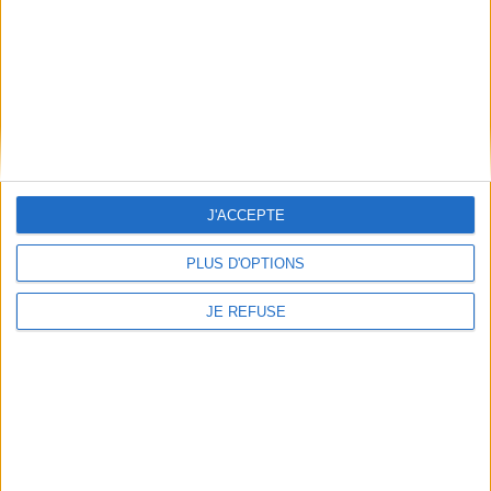
Mentions Légales
Frais de port & Livraison
Conditions Générales de Vente
À votre service
Offres d'emploi
Offres Partenaires
J'ACCEPTE
À découvrir
FeniXX
PLUS D'OPTIONS
EDRLab
RetroNews
JE REFUSE
BnF : portail des métiers du livre
Cercle de la librairie
Les chèques cadeaux Mollat
Contact
Horaires
Librairie Mollat
La librairie Mollat vous accueille
15 rue Vital-Carles
Du lundi au samedi de 10h à 20h et