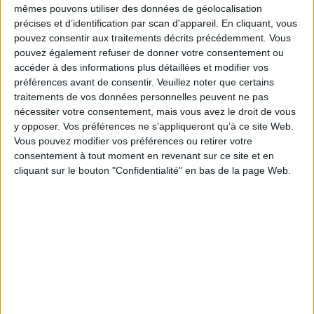
mêmes pouvons utiliser des données de géolocalisation
(discours programmatique ou polémique) au travail d'écriture, ce recueil,
qui résulte d'enseignements consacrés à l'historiographie ancienne, est
précises et d’identification par scan d'appareil. En cliquant, vous
aussi un livre.
pouvez consentir aux traitements décrits précédemment. Vous
Il fallait affronter le risque de la dispersion en commentant des textes très
pouvez également refuser de donner votre consentement ou
divers et superposer tous ces feuillets en multipliant les références
accéder à des informations plus détaillées et modifier vos
croisées. Un événement (les Ides de Mars), un empire que découvre un
préférences avant de consentir.
Veuillez noter que certains
Grec (Xénophon et la Perse), une figure éminente (Hannibal) nous ont
traitements de vos données personnelles peuvent ne pas
servi de points d'appui pour dégager les constantes et les variations du
discours historiographique des Anciens.
nécessiter votre consentement, mais vous avez le droit de vous
y opposer. Vos préférences ne s'appliqueront qu’à ce site Web.
Les étudiants de Nanterre et de Nantes, qui nous ont incité à plus de
Vous pouvez modifier vos préférences ou retirer votre
rigueur et nous ont fait lire leurs travaux, méritent ici l'expression de notre
gratitude.
consentement à tout moment en revenant sur ce site et en
Fiche Technique
cliquant sur le bouton "Confidentialité" en bas de la page Web.
Paru le :
02/09/2004
Thématique :
Historiographie généralités
Auteur(s) :
Auteur :
Guy Lachenaud
Éditeur(s) :
Presses universitaires de Rennes
Collection(s) :
Histoire
Série(s) :
Non précisé.
ISBN :
Non précisé.