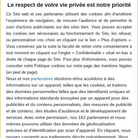
Le respect de votre vie privée est notre priorité
Livraison à partir de 0,01 €
-5 %
Retrait en magasin avec la carte Mollat
en savoir plus
Résumé
Durant la septième croisade, Zaïre, une jeune esclave chrétienne et
Orosmane, le sultan mulsulman, s'aiment. Trompé par une lettre ambiguë
de Nérestan, le sultan, emporté par la jalousie, assassine Zaïre avant de
mettre fin à ses jours lorsqu'il apprend que Nérestan est le frère de la
jeune femme. Un drame qui oppose les sentiments universels aux lois
relatives des hommes. ©Electre 2026
Nous et nos
partenaires
stockons et/ou accédons à des
Quatrième de couverture
informations sur un appareil, telles que les cookies, et traitons
des données personnelles telles que des identifiants uniques et
e
Voltaire nous offre la tragédie la plus touchante du XVIII
siècle, celle de la
des informations standards envoyées par un appareil pour des
passion qui unit Orosmane, le sultan tout-puissant qui règne sur le
publicités et du contenu personnalisés, des mesures de publicité
royaume de Jérusalem, à Zaïre, sa captive. Il nous transporte en Palestine,
et de contenu, des études d'audience et le développement de
à l'époque des croisades. Entre le musulman et la chrétienne, les lois de
l'Église et les préjugés nobiliaires dressent un obstacle dont le philosophe
services.
Avec votre permission, nos 162 partenaires et nous-
laisse penser que rien ne le justifie dans l'ordre de l'humanité. Le drame
mêmes pouvons utiliser des données de géolocalisation
oppose les sentiments universels aux lois relatives des hommes, celles de
précises et d’identification par scan d'appareil. En cliquant, vous
la société et de la religion. Il nous invite ainsi à une réflexion profonde sur la
pouvez consentir aux traitements décrits précédemment. Vous
confrontation du monde islamique et du monde chrétien.