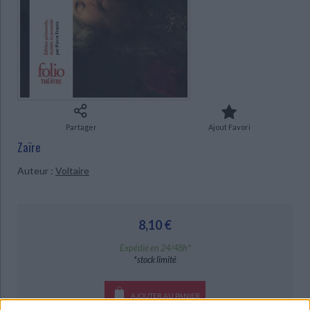
Ecologie - Environnement
Danse
Religions - Spiritualités
Bibliothèque de la Pléiade
Critique et histoire littéraire
CHARGEMENT...
Histoire de France
Biographies historiques
Classiques scolaires
Littérature ancienne et médiévale
Histoire - Généralités
Histoire des pays
Littérature de voyage
Audio - Livres lus
Histoire ancienne
Géographie
Littérature en version originale
Humour
Culture scientifique
Partager
Ajout Favori
Zaïre
Auteur :
Voltaire
8,10 €
Expédié en 24/48h*
*stock limité
AJOUTER AU PANIER