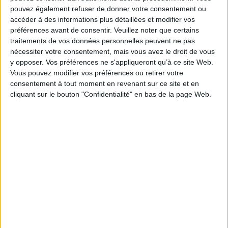
pouvez également refuser de donner votre consentement ou
Fiche Technique
accéder à des informations plus détaillées et modifier vos
Paru le :
25/01/2016
préférences avant de consentir.
Veuillez noter que certains
traitements de vos données personnelles peuvent ne pas
Thématique :
Pièces de théâtre
nécessiter votre consentement, mais vous avez le droit de vous
Auteur(s) :
Auteur :
Voltaire
y opposer. Vos préférences ne s'appliqueront qu’à ce site Web.
Éditeur(s) :
Gallimard
Vous pouvez modifier vos préférences ou retirer votre
Collection(s) :
Folio théâtre
consentement à tout moment en revenant sur ce site et en
cliquant sur le bouton "Confidentialité" en bas de la page Web.
Contributeur(s) :
Editeur scientifique (ou intellectuel) : Pierre Frantz
Série(s) :
Non précisé.
ISBN :
978-2-07-035690-4
EAN13 :
9782070356904
Reliure :
Broché
Pages :
252
Hauteur: 18.0 cm / Largeur 11.0 cm
Épaisseur: 1.7 cm
Poids: 153 g