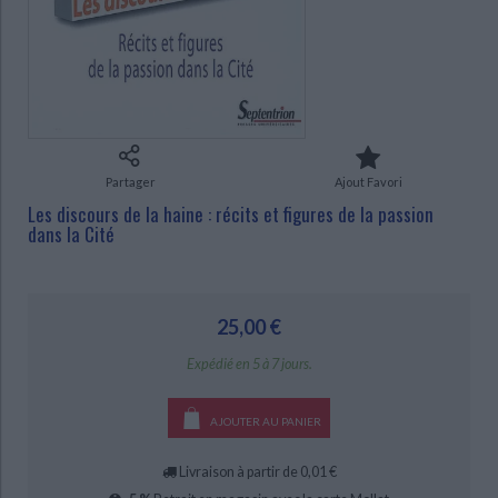
Ecologie - Environnement
Danse
Religions - Spiritualités
Bibliothèque de la Pléiade
Critique et histoire littéraire
Histoire de France
Biographies historiques
Classiques scolaires
Littérature ancienne et médiévale
CHARGEMENT...
Histoire - Généralités
Histoire des pays
Littérature de voyage
Audio - Livres lus
Histoire ancienne
Géographie
Littérature en version originale
Humour
Culture scientifique
Partager
Ajout Favori
Les discours de la haine : récits et figures de la passion
dans la Cité
25,00 €
Expédié en 5 à 7 jours.
AJOUTER AU PANIER
Livraison à partir de 0,01 €