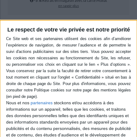
-5 %
Retrait en magasin avec la carte Mollat
en savoir plus
Résumé
Le respect de votre vie privée est notre priorité
Synthèse sur l'expression de la haine comme passion sociale, de l'Egypte
ptolémaïque à aujourd'hui, au travers d'une approche historique des
discours et des représentations qu'elle produit et de leurs significations
contradictoires : des discours de la scène politique romaine à ceux de la
Révolution française ou de la France du XXe, discours de l'Internet, etc.
©Electre 2026
Quatrième de couverture
Les discours de la haine
Récits et figures de la passion dans la Cité
Autant la haine comme support de la violence sociale s'impose-t-elle
comme une évidence dans l'espace de la réflexion sur les sociétés, autant
Nous et nos
partenaires
stockons et/ou accédons à des
son approche historique souffre-t-elle de cette évidence même tant il est
informations sur un appareil, telles que les cookies, et traitons
aujourd'hui difficile d'aborder ce sujet hors de l'obligation morale de la
des données personnelles telles que des identifiants uniques et
condamnation des auteurs ou de la compassion pour les victimes. C'est
des informations standards envoyées par un appareil pour des
pourtant dans cette voie, celle d'une réflexion historique sur la haine,
c'est-à-dire celle de la prise en compte de la complexité des phénomènes
publicités et du contenu personnalisés, des mesures de publicité
de haine, haines dites ou manifestées dans l'intérieur de la Cité, dans des
et de contenu, des études d'audience et le développement de