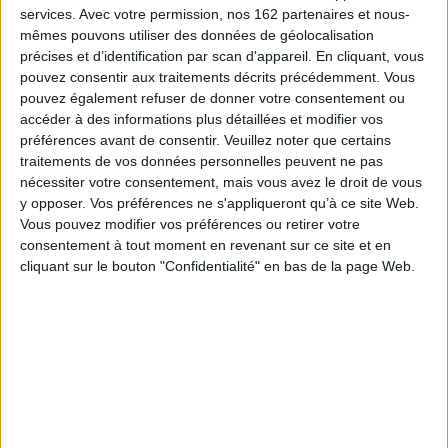
contextes institutionnels et socioculturels précisément situés et décrits,
services.
Avec votre permission, nos 162 partenaires et nous-
et en investiguant les différentes formes de discours qui l'expriment, que
mêmes pouvons utiliser des données de géolocalisation
s'engage le présent ouvrage. Il invite donc, au-delà de la certitude première
que la haine est destructrice du lien social, à s'interroger certes sur les
précises et d’identification par scan d'appareil. En cliquant, vous
conditions de surgissement de la haine, et celles de son contrôle, mais
pouvez consentir aux traitements décrits précédemment. Vous
également sur la possibilité de comprendre l'expression positive de la
pouvez également refuser de donner votre consentement ou
haine. « Positive », on s'en doute, dans tous les cas, pour ceux qui fondent
accéder à des informations plus détaillées et modifier vos
leur raison politique sur la haine et le rejet de l'Autre, mais positive encore
préférences avant de consentir.
lorsqu'elle est invoquée dans un tout autre esprit, « haine des méchants »
Veuillez noter que certains
ou « haine de la tyrannie », à l'appui cette fois d'un ordre social considéré
traitements de vos données personnelles peuvent ne pas
comme juste.
nécessiter votre consentement, mais vous avez le droit de vous
Le croisement du regard de l'historien, étendu de manière inhabituelle de
y opposer. Vos préférences ne s'appliqueront qu’à ce site Web.
e
l'Antiquité au XXI
siècle, avec ceux du musicologue ou du linguiste, dans
Vous pouvez modifier vos préférences ou retirer votre
une démarche pluridisciplinaire inaccoutumée, contribue ainsi à dégager
consentement à tout moment en revenant sur ce site et en
les premiers éléments d'une réflexion historique sur la haine comme
cliquant sur le bouton "Confidentialité" en bas de la page Web.
passion sociale.
Fiche Technique
Paru le :
26/03/2009
Thématique :
Histoire du monde - Généralités
Auteur(s) :
Non précisé.
Éditeur(s) :
Presses universitaires du Septentrion
Collection(s) :
Histoire et civilisations