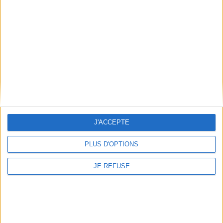
Informations pratiques
Conditions d'utilisation du site
Qui sommes-nous
Mentions Légales
Frais de port & Livraison
Conditions Générales de Vente
À votre service
Offres d'emploi
Offres Partenaires
J'ACCEPTE
À découvrir
PLUS D'OPTIONS
FeniXX
EDRLab
JE REFUSE
RetroNews
BnF : portail des métiers du livre
Cercle de la librairie
Les chèques cadeaux Mollat