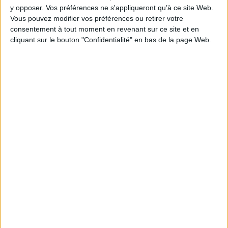
y opposer. Vos préférences ne s'appliqueront qu’à ce site Web.
Hauteur: 24.0 cm / Largeur 16.0 cm
Vous pouvez modifier vos préférences ou retirer votre
consentement à tout moment en revenant sur ce site et en
Épaisseur: 3.4 cm
cliquant sur le bouton "Confidentialité" en bas de la page Web.
Poids: 1140 g
Découvrez nos Newsletters Mollat !
JE M'INSCRIS
Informations pratiques
Conditions d'utilisation du site
Qui sommes-nous
Mentions Légales
Frais de port & Livraison
Conditions Générales de Vente
À votre service