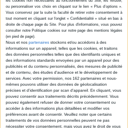
Etudes sur l'autorité ecclésiastique du XVe au XVIIIe siècle présentées en
deux parties : le pluralisme juridique et les conflits d'autorité dans l'Europe
catholique, les ecclésiologies entre théologie et droit canonique. ©Electre
2026
Fiche Technique
Paru le :
18/07/2013
Nous et nos
partenaires
stockons et/ou accédons à des
Thématique :
Histoire européenne générale
informations sur un appareil, telles que les cookies, et traitons
Auteur(s) :
Non précisé.
des données personnelles telles que des identifiants uniques et
des informations standards envoyées par un appareil pour des
Éditeur(s) :
Ecole des chartes
publicités et du contenu personnalisés, des mesures de publicité
Collection(s) :
Etudes et rencontres de l'Ecole des chartes
et de contenu, des études d'audience et le développement de
Contributeur(s) :
Editeur scientifique (ou intellectuel) : Patrick Arabeyre -
services.
Avec votre permission, nos 162 partenaires et nous-
Editeur scientifique (ou intellectuel) : Brigitte Basdevant-Gaudemet
mêmes pouvons utiliser des données de géolocalisation
Série(s) :
Non précisé.
précises et d’identification par scan d'appareil. En cliquant, vous
pouvez consentir aux traitements décrits précédemment. Vous
ISBN :
978-2-35723-033-0
pouvez également refuser de donner votre consentement ou
accéder à des informations plus détaillées et modifier vos
EAN13 :
9782357230330
préférences avant de consentir.
Veuillez noter que certains
Reliure :
Broché
traitements de vos données personnelles peuvent ne pas
Pages :
nécessiter votre consentement, mais vous avez le droit de vous
510