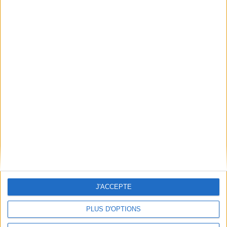
Qui sommes-nous
Mentions Légales
Frais de port & Livraison
Conditions Générales de Vente
À votre service
Offres d'emploi
Offres Partenaires
À découvrir
FeniXX
EDRLab
RetroNews
BnF : portail des métiers du livre
Cercle de la librairie
J'ACCEPTE
Les chèques cadeaux Mollat
Contact
Horaires
PLUS D'OPTIONS
Librairie Mollat
La librairie Mollat vous accueille