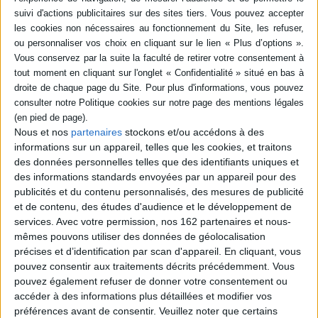
0,00 €
Protection:
ACHETER EN NUMÉRIQUE
Résumé
Nous et nos
partenaires
stockons et/ou accédons à des
La vie des états n'est pas immuable, la décolonisation, les unifications et les
informations sur un appareil, telles que les cookies, et traitons
dissolutions d'états, les annexions et les sécessions transforment
périodiquement la carte politique du monde. ©Electre 2026
des données personnelles telles que des identifiants uniques et
des informations standards envoyées par un appareil pour des
Fiche Technique
publicités et du contenu personnalisés, des mesures de publicité
Paru le :
01/01/1984
et de contenu, des études d'audience et le développement de
Thématique :
Histoire européenne générale
services.
Avec votre permission, nos 162 partenaires et nous-
mêmes pouvons utiliser des données de géolocalisation
Auteur(s) :
Auteur :
Zidane Meriboute
précises et d’identification par scan d'appareil. En cliquant, vous
Éditeur(s) :
PUF
pouvez consentir aux traitements décrits précédemment. Vous
Collection(s) :
Publications de l'Institut universitaire des hautes études
pouvez également refuser de donner votre consentement ou
internationales de Genève
accéder à des informations plus détaillées et modifier vos
Série(s) :
Non précisé.
préférences avant de consentir.
Veuillez noter que certains