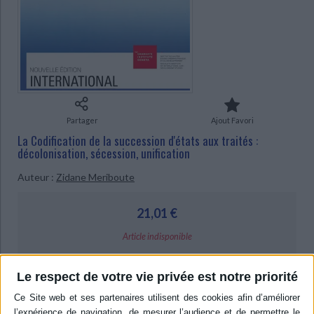
Ecologie - Environnement
Danse
Religions - Spiritualités
CHARGEMENT...
Bibliothèque de la Pléiade
Critique et histoire littéraire
Histoire de France
Biographies historiques
Classiques scolaires
Littérature ancienne et médiévale
Histoire - Généralités
Histoire des pays
Littérature de voyage
Audio - Livres lus
Histoire ancienne
Géographie
Littérature en version originale
Humour
Culture scientifique
Partager
Ajout Favori
La Codification de la succession d'états aux traités :
décolonisation, sécession, unification
Auteur :
Zidane Meriboute
21,01 €
Article indisponible
Livraison à partir de 0,01 €
Le respect de votre vie privée est notre priorité
-5 %
Retrait en magasin avec la carte Mollat
en savoir plus