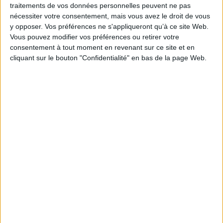
traitements de vos données personnelles peuvent ne pas
ISBN :
Non précisé.
nécessiter votre consentement, mais vous avez le droit de vous
y opposer. Vos préférences ne s'appliqueront qu’à ce site Web.
EAN13 :
9782130389125
Vous pouvez modifier vos préférences ou retirer votre
Reliure :
Broché
consentement à tout moment en revenant sur ce site et en
cliquant sur le bouton "Confidentialité" en bas de la page Web.
Pages :
320
Hauteur: 22.0 cm / Largeur 15.0 cm
Épaisseur: 1.0 cm
Poids: 413 g
Découvrez nos Newsletters Mollat !
JE M'INSCRIS
Informations pratiques
Conditions d'utilisation du site