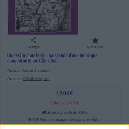
Ecologie - Environnement
Danse
Religions - Spiritualités
Bibliothèque de la Pléiade
Critique et histoire littéraire
CHARGEMENT...
Histoire de France
Biographies historiques
Classiques scolaires
Littérature ancienne et médiévale
Histoire - Généralités
Histoire des pays
Littérature de voyage
Audio - Livres lus
Histoire ancienne
Géographie
Littérature en version originale
Humour
Culture scientifique
Partager
Ajout Favori
Un destin manifeste : naissance d'une Amérique
conquérante au XIXe siècle
Auteur :
Gérard Hugues
Auteur :
Cé‚cile Coquet
12,04 €
Article indisponible
Livraison à partir de 0,01 €
-5 %
Retrait en magasin avec la carte Mollat
en savoir plus