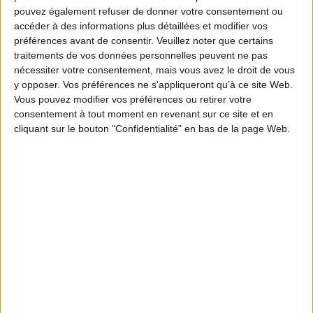
montée de leur influence sur l'ensemble du continent et bien au-delà.
pouvez également refuser de donner votre consentement ou
Conçu comme un guide pratique et abordable, cet ouvrage, rédigé par deux
accéder à des informations plus détaillées et modifier vos
spécialistes, fait le point sur tous les aspects de la Destinée Manifeste.
préférences avant de consentir.
Veuillez noter que certains
Fiche Technique
traitements de vos données personnelles peuvent ne pas
nécessiter votre consentement, mais vous avez le droit de vous
Paru le :
11/10/1999
y opposer. Vos préférences ne s'appliqueront qu’à ce site Web.
Thématique :
Etats-Unis
Vous pouvez modifier vos préférences ou retirer votre
Auteur(s) :
Auteur :
Gérard Hugues
Auteur :
Cé‚cile Coquet
consentement à tout moment en revenant sur ce site et en
cliquant sur le bouton "Confidentialité" en bas de la page Web.
Éditeur(s) :
Mallard
Collection(s) :
Angloscopies
Série(s) :
Non précisé.
ISBN :
Non précisé.
EAN13 :
9782843720215
Reliure :
Broché
Pages :
164
Hauteur: 20.0 cm / Largeur 13.0 cm
Poids: 0 g