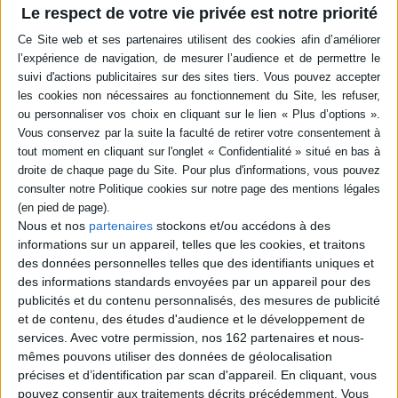
Le respect de votre vie privée est notre priorité
epub
6,49 €
Protection: Digital watermarking
ACHETER EN NUMÉRIQUE
Quatrième de couverture
A l'aube du XIXè siècle, la jeune Amérique, son indépendance conquise, se
Nous et nos
partenaires
stockons et/ou accédons à des
retrouve face à elle-même et au monde. Héritiers à la fois du puritanisme
et des idéaux républicains ayant présidé à la naissance des Etats-Unis, les
informations sur un appareil, telles que les cookies, et traitons
dirigeants américains, conscients du destin éminent qui attend leur pays,
des données personnelles telles que des identifiants uniques et
ne vont pas tarder à s'affronter sur les principes devant régir son avenir.
des informations standards envoyées par un appareil pour des
Face à un continent immense et pour partie inexploré, divisées sur la
publicités et du contenu personnalisés, des mesures de publicité
question de l'esclavage, confrontées à la présence des nations indiennes
et de contenu, des études d'audience et le développement de
et se sentant menacées par les vieilles puissances coloniales, les élites
services.
Avec votre permission, nos 162 partenaires et nous-
américaines vont formuler une idéologie qui, d'affrontements sanglants
mêmes pouvons utiliser des données de géolocalisation
en épisodes peu glorieux, assurera la survie et fondera l'identité même de
la nation. C'est le postulat idéologique de la Destinée Manifeste qui servira
précises et d’identification par scan d'appareil. En cliquant, vous
de cadre et de justification à l'expansion territoriale des Etats-Unis et à la
pouvez consentir aux traitements décrits précédemment. Vous