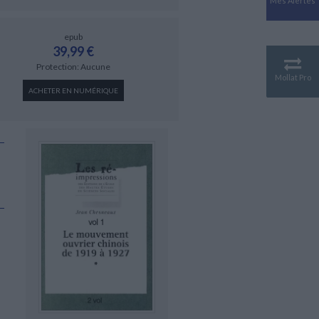
Mes Alertes
Antiquité
Mythologies
epub
GÉOGRAPHIE
39,99 €
Géographie - Démographie -
Protection: Aucune
Territoire
Mollat Pro
ACHETER EN NUMÉRIQUE
CULTURE SCIENTIFIQUE
Essais scientifique
Astronomie