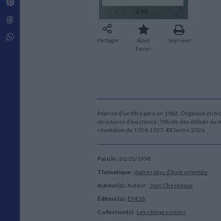
Pinterest
Techniques de construction
SCIENCE FICTION ET FANTASY
Vie familiale
Disciplines paramédicales
Matériaux de l’architecture
Littérature SF et Fantasy
Threads
Ouvrages Généraux
Urbanisme
SOCIOLOGIE
Sociologie générale
Whatsapp
Partager
Ajout
Imprimer
Travail social
Favori
Santé et société
ETHNOLOGIE
Anthropologie
Ethnologie par pays
Reprise d'un titre paru en 1962. Organisé en troi
structures d'existence ; l'étude des débuts du 
révolution de 1924-1927. ©Electre 2026
Paru le :
01/01/1998
Thématique :
Autres pays d'Asie orientale
Auteur(s) :
Auteur :
Jean Chesneaux
Éditeur(s) :
EHESS
Collection(s) :
Les réimpressions