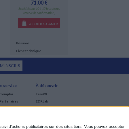
71,00 €
Expédié sous 10 à 15 jours (sous
réserve de confirmation)
AJOUTER AU PANIER
Résumé
Fiche technique
 M'INSCRIS
e service
À découvrir
d'emploi
FeniXX
Partenaires
EDRLab
RetroNews
BnF : portail des métiers
du livre
Cercle de la librairie