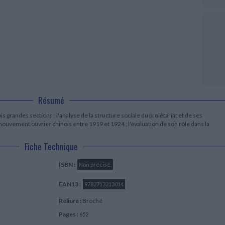
LITTÉRATURE DE VOYAGE
Dictionnaires Français
Histoire moderne
Relations et politiques
internationales
Dictionnaires Bilingues
Récits des voyageurs et des
Histoire contemporaine
explorateurs
Sécurité nationale - Défense
Langues universitaires -
BIOGRAPHIES HISTORIQUES
Dictionnaires et méthodes
ECOLOGIE - ENVIRONNEMENT
Biographies historiques
Méthodes Langues Grand public
Ecologie
Français langues étrangères
HISTOIRE - GÉNÉRALITÉS
Historiographie
Etudes historiques
Généalogie - Héraldique
Résumé
Franc-maçonnerie
s grandes sections : l'analyse de la structure sociale du prolétariat et de ses
mouvement ouvrier chinois entre 1919 et 1924 ; l'évaluation de son rôle dans la
Fiche Technique
ISBN :
Non précisé.
EAN13 :
9782713213014
Reliure :
Broché
Pages :
652